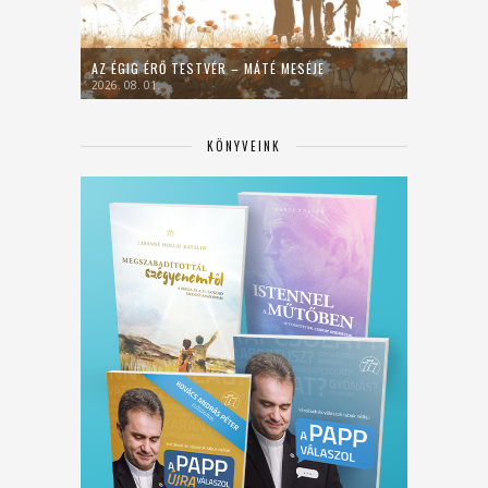
AZ ÉGIG ÉRŐ TESTVÉR – MÁTÉ MESÉJE
2026. 08. 01.
KÖNYVEINK