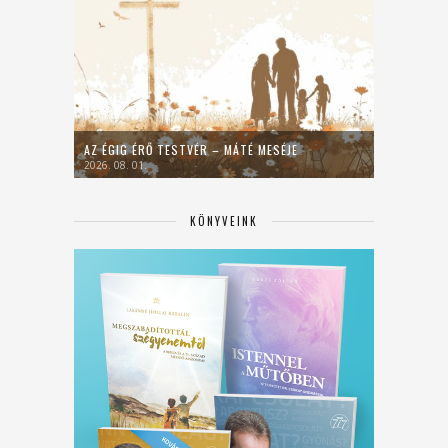
AZ ÉGIG ÉRŐ TESTVÉR – MÁTÉ MESÉJE
2026. 08. 01.
KÖNYVEINK