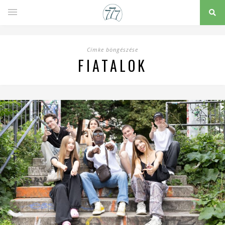
Címke böngészése
FIATALOK