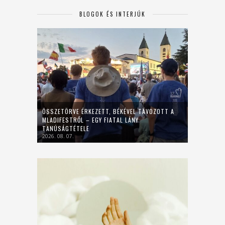
BLOGOK ÉS INTERJÚK
ÖSSZETÖRVE ÉRKEZETT, BÉKÉVEL TÁVOZOTT A
MLADIFESTRŐL – EGY FIATAL LÁNY
TANÚSÁGTÉTELE
2026. 08. 07.