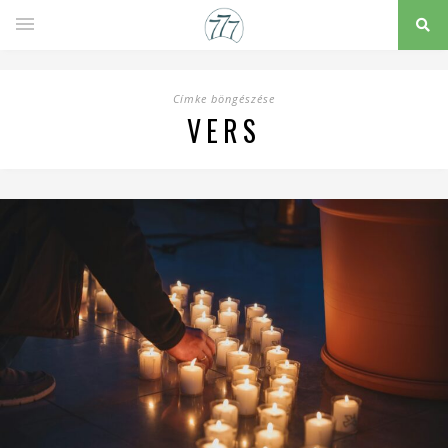
Címke böngészése
VERS