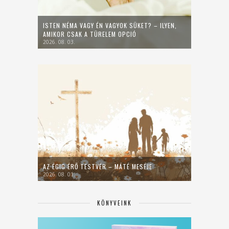
ISTEN NÉMA VAGY ÉN VAGYOK SÜKET? – ILYEN,
AMIKOR CSAK A TÜRELEM OPCIÓ
2026. 08. 03.
AZ ÉGIG ÉRŐ TESTVÉR – MÁTÉ MESÉJE
2026. 08. 01.
KÖNYVEINK