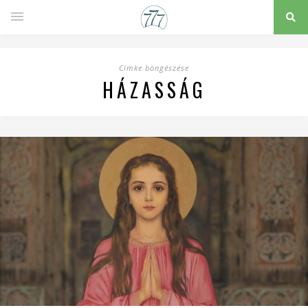
Címke böngészése
HÁZASSÁG