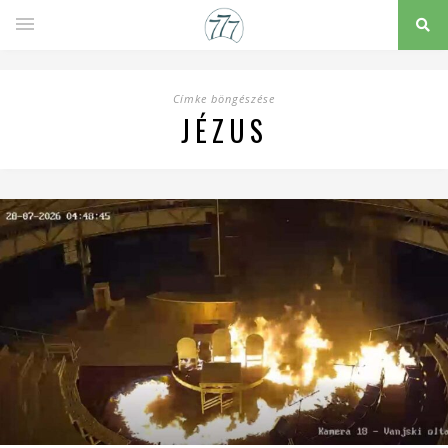
Címke böngészése
JÉZUS