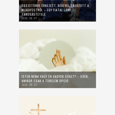
ÖSSZETÖRVE ÉRKEZETT, BÉKÉVEL TÁVOZOTT A
MLADIFESTRŐL – EGY FIATAL LÁNY
TANÚSÁGTÉTELE
2026. 08. 07.
ISTEN NÉMA VAGY ÉN VAGYOK SÜKET? – ILYEN,
AMIKOR CSAK A TÜRELEM OPCIÓ
2026. 08. 03.