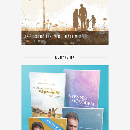
AZ ÉGIG ÉRŐ TESTVÉR – MÁTÉ MESÉJE
2026. 08. 01.
KÖNYVEINK