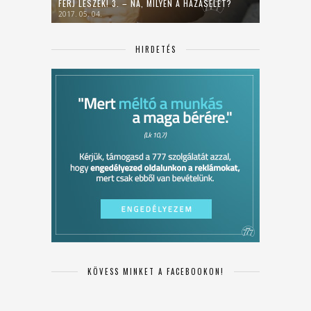
FÉRJ LESZEK! 3. – NA, MILYEN A HÁZASÉLET?
2017. 05. 04.
HIRDETÉS
KÖVESS MINKET A FACEBOOKON!