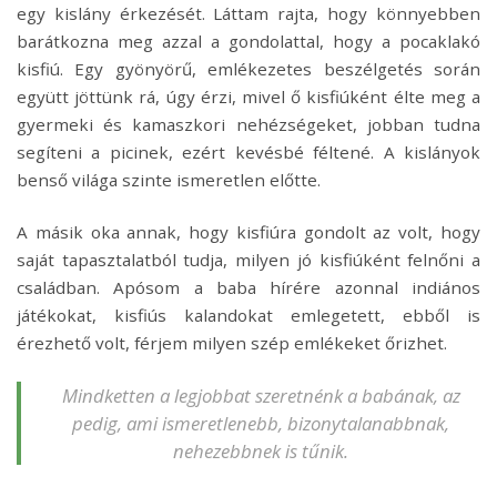
egy kislány érkezését. Láttam rajta, hogy könnyebben
barátkozna meg azzal a gondolattal, hogy a pocaklakó
kisfiú. Egy gyönyörű, emlékezetes beszélgetés során
együtt jöttünk rá, úgy érzi, mivel ő kisfiúként élte meg a
gyermeki és kamaszkori nehézségeket, jobban tudna
segíteni a picinek, ezért kevésbé féltené. A kislányok
benső világa szinte ismeretlen előtte.
A másik oka annak, hogy kisfiúra gondolt az volt, hogy
saját tapasztalatból tudja, milyen jó kisfiúként felnőni a
családban. Apósom a baba hírére azonnal indiános
játékokat, kisfiús kalandokat emlegetett, ebből is
érezhető volt, férjem milyen szép emlékeket őrizhet.
Mindketten a legjobbat szeretnénk a babának, az
pedig, ami ismeretlenebb, bizonytalanabbnak,
nehezebbnek is tűnik.