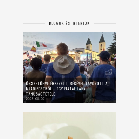
BLOGOK ÉS INTERJÚK
ÖSSZETÖRVE ÉRKEZETT, BÉKÉVEL TÁVOZOTT A
MLADIFESTRŐL – EGY FIATAL LÁNY
TANÚSÁGTÉTELE
2026. 08. 07.