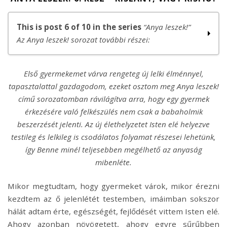
This is post 6 of 10 in the series
“Anya leszek!”
Az Anya leszek! sorozat további részei:
Anya leszek! 1. – Egy misén tudtam meg, hogy babát várok
Első gyermekemet várva rengeteg új lelki élménnyel,
Anya leszek! 2. rész – Amit a pocaklakó tanít nekem
tapasztalattal gazdagodom, ezeket osztom meg Anya leszek!
Anya leszek! 3. rész – Élet és halál
című sorozatomban rávilágítva arra, hogy egy gyermek
Anya leszek! 4. rész – Létberendezés kezdőknek és
érkezésére való felkészülés nem csak a babaholmik
haladóknak
beszerzését jelenti. Az új élethelyzetet Isten elé helyezve
Anya leszek! 5. rész – Helyet a kispapának!
testileg és lelkileg is csodálatos folyamat részesei lehetünk,
Anya leszek! 6. rész – Kislány, vagy kisfiú?
így Benne minél teljesebben megélhető az anyaság
Anya leszek! 7. rész – Szuper Mami vs Mennyei Mami
mibenléte.
Anya leszek! – 4+1 szempont, hogy jó szülő lehess
Anya leszek! – Félsz a szüléstől?
Mikor megtudtam, hogy gyermeket várok, mikor érezni
Anya leszek! – Minden igazi hívő várandós
kezdtem az ő jelenlétét testemben, imáimban sokszor
hálát adtam érte, egészségét, fejlődését vittem Isten elé.
Ahogy azonban növögetett, ahogy egyre sűrűbben