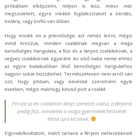
próbáltam elképzelni, milyen is lesz, mikor már
megszületett, egyre inkább foglalkoztatott a kérdés,
kislány, vagy kisfiú van útban.
Hogy ennek mi a jelentősége, azt nehéz leírni, mégis
mind érezzük, minden családnak megvan a maga
bensőséges hangulata, a fiús és a lányos családoknak, a
vegyes családoknak egyaránt. Az első baba neme ehhez
az egyre kialakulóban lévő bensőséges hangulathoz
nagyon sokat hozzátehet. Természetesen nem arról van
szó, hogy jobban, vagy kevésbé szeretném egyik
esetben, mégis máshogy készül picit a család.
Persze az én családom lányt szeretett volna, a férjemé
pedig fiút, mindenki a maga gyermekét/testvérét
látná újra kicsinek.
Elgondolkodtatott, miért tartaná a férjem nehezebbnek