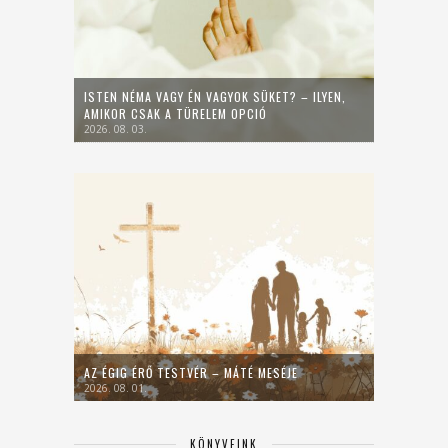
ISTEN NÉMA VAGY ÉN VAGYOK SÜKET? – ILYEN,
AMIKOR CSAK A TÜRELEM OPCIÓ
2026. 08. 03.
AZ ÉGIG ÉRŐ TESTVÉR – MÁTÉ MESÉJE
2026. 08. 01.
KÖNYVEINK