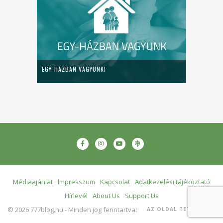
EGY-HÁZBAN VAGYUNK!
Médiaajánlat
Impresszum
Kapcsolat
Adatkezelési tájékoztató
Hírlevél
About Us
Support Us
© 2026 777blog.hu - Minden jog fenntartva!
AZ OLDAL TETEJÉRE