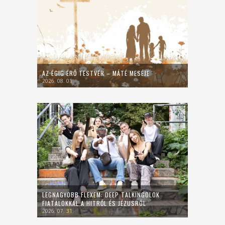
AZ ÉGIG ÉRŐ TESTVÉR – MÁTÉ MESÉJE
2026. 08. 01.
LEGNAGYOBB FLEXEM: DEEP TALKINGOLOK
FIATALOKKAL A HITRŐL ÉS JÉZUSRÓL
2026. 07. 31.