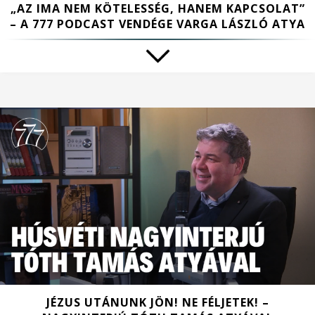
„AZ IMA NEM KÖTELESSÉG, HANEM KAPCSOLAT”
– A 777 PODCAST VENDÉGE VARGA LÁSZLÓ ATYA
JÉZUS UTÁNUNK JÖN! NE FÉLJETEK! –