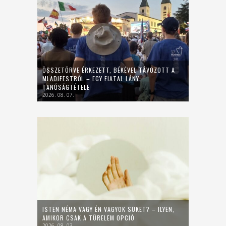
ÖSSZETÖRVE ÉRKEZETT, BÉKÉVEL TÁVOZOTT A
MLADIFESTRŐL – EGY FIATAL LÁNY
TANÚSÁGTÉTELE
2026. 08. 07.
ISTEN NÉMA VAGY ÉN VAGYOK SÜKET? – ILYEN,
AMIKOR CSAK A TÜRELEM OPCIÓ
2026. 08. 03.