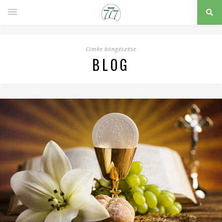
Címke böngészése
BLOG