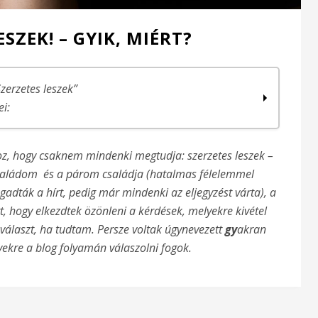
SZEK! – GYIK, MIÉRT?
Szerzetes leszek”
ei:
hoz, hogy csaknem mindenki megtudja: szerzetes leszek –
 családom és a párom családja (hatalmas félelemmel
, jobb…
adták a hírt, pedig már mindenki az eljegyzést várta), a
k)
, hogy elkezdtek özönleni a kérdések, melyekre kivétel
epében lenni
álaszt, ha tudtam. Persze voltak úgynevezett
gy
akran
ekre a blog folyamán válaszolni fogok.