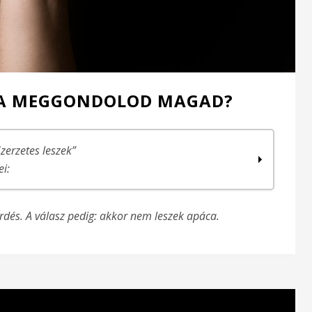
, HA MEGGONDOLOD MAGAD?
Szerzetes leszek”
ei:
rdés. A válasz pedig: akkor nem leszek apáca.
, jobb…
k)
epében lenni