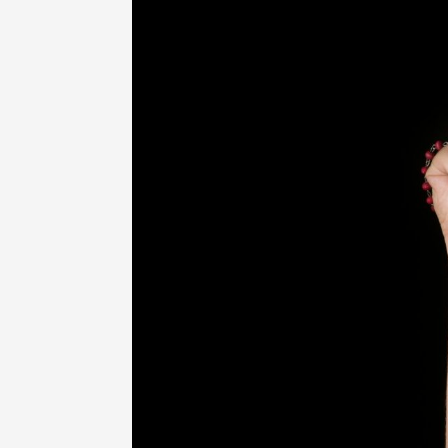
Szerzetes leszek! – GYIK, miért?
GYIK – Mi lesz, ha meggondolod mag
Választás
Szentségek híján
Szerzetes leszek – Fogadtatás
Lemondás
A klauzúrán túl
Az utolsó, de nem a vége