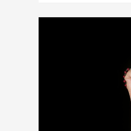
Szerzetes leszek – Az elején máris a köz
Szerzetes leszek – A gonosz
Szerzetes leszek! – Az első látogatás
Szerzetes leszek! – GYIK, miért?
GYIK – Mi lesz, ha meggondolod magad?
Választás
Szentségek híján
Szerzetes leszek – Fogadtatás
Lemondás
A klauzúrán túl
Az utolsó, de nem a vége