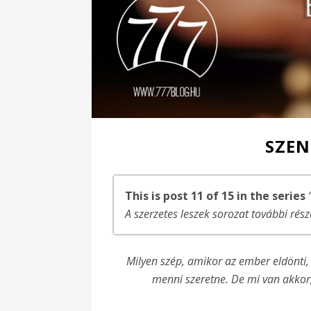
SZEN
This is post 11 of 15 in the series
A szerzetes leszek sorozat további rész
Szerzetes leszek! – 1. rész
Milyen szép, amikor az ember eldönti,
Szerzetes leszek – Az első lépések….
menni szeretne. De mi van akkor,
Szerzetes leszek – Az első lépések! – Bal
Szerzetes leszek! – Meghívás és döntés(e