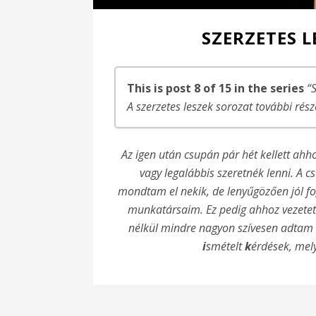
SZERZETES LE
This is post 8 of 15 in the series
“
A szerzetes leszek sorozat további rész
Szerzetes leszek! – 1. rész
Az igen után csupán pár hét kellett ah
Szerzetes leszek – Az első lépések….
vagy legalábbis szeretnék lenni. A
Szerzetes leszek – Az első lépések! – Bal
mondtam el nekik, de lenyűgözően jól fog
Szerzetes leszek! – Meghívás és döntés(e
munkatársaim. Ez pedig ahhoz vezetett
Szerzetes leszek – Az elején máris a köz
nélkül mindre nagyon szívesen adtam v
Szerzetes leszek – A gonosz
i
smételt
k
érdések, mely
Szerzetes leszek! – Az első látogatás
Szerzetes leszek! – GYIK, miért?
GYIK – Mi lesz, ha meggondolod magad?
Választás
Szentségek híján