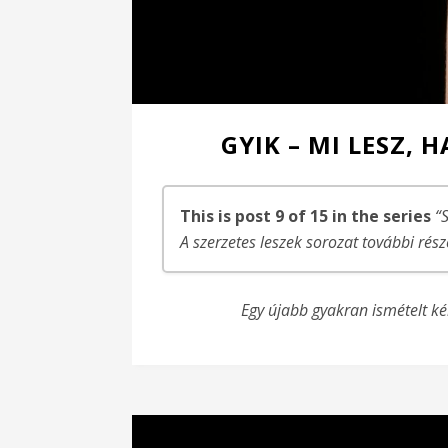
GYIK – MI LESZ
This is post 9 of 15 in the series
“
A szerzetes leszek sorozat további rész
Szerzetes leszek! – 1. rész
Egy újabb gyakran ismételt ké
Szerzetes leszek – Az első lépések….
Szerzetes leszek – Az első lépések! – Bal
Szerzetes leszek! – Meghívás és döntés(e
Szerzetes leszek – Az elején máris a köz
Szerzetes leszek – A gonosz
Szerzetes leszek! – Az első látogatás