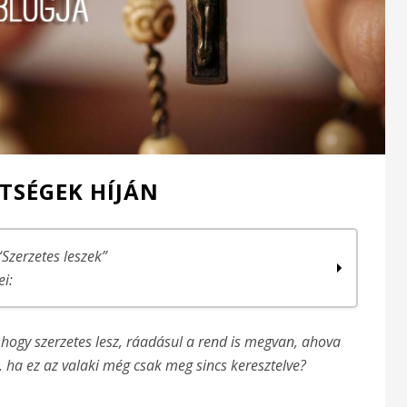
TSÉGEK HÍJÁN
“Szerzetes leszek”
ei:
 hogy szerzetes lesz, ráadásul a rend is megvan, ahova
 ha ez az valaki még csak meg sincs keresztelve?
, jobb…
k)