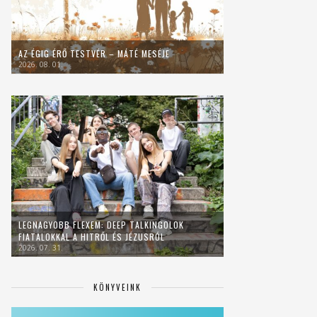
AZ ÉGIG ÉRŐ TESTVÉR – MÁTÉ MESÉJE
2026. 08. 01.
LEGNAGYOBB FLEXEM: DEEP TALKINGOLOK
FIATALOKKAL A HITRŐL ÉS JÉZUSRÓL
2026. 07. 31.
KÖNYVEINK