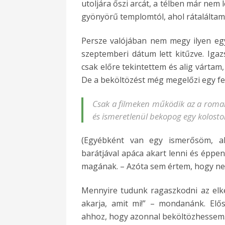
utoljára őszi arcát, a télben már nem
gyönyörű templomtól, ahol rátaláltam 
Persze valójában nem megy ilyen eg
szeptemberi dátum lett kitűzve. Igaz
csak előre tekintettem és alig vártam
De a beköltözést még megelőzi egy felv
Csak a filmeken működik az a roman
és ismeretlenül bekopog egy kolostor
(Egyébként van egy ismerősöm, ak
barátjával apáca akart lenni és éppen
magának. – Azóta sem értem, hogy nem
Mennyire tudunk ragaszkodni az elk
akarja, amit mi!” – mondanánk. El
ahhoz, hogy azonnal beköltözhessem. 