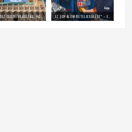
LEKAPCSOLT DÍSZKIVILÁGÍTÁS, HOME OFFICE – ÍGY SPÓROL AZ ENERGIÁVAL A PÉCSI EGYHÁZMEGYE
„EZ EGY ÁLOM BETELJESÜLÉSE” – EGY NAPIG KUKÁSNAK ÁLLT EGY LENGYEL PAP