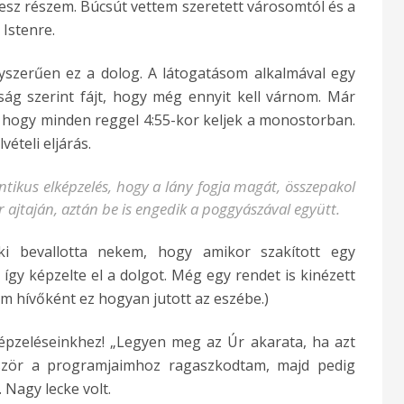
 lesz részem. Búcsút vettem szeretett városomtól és a
Istenre.
yszerűen ez a dolog. A látogatásom alkalmával egy
ság szerint fájt, hogy még ennyit kell várnom. Már
, hogy minden reggel 4:55-kor keljek a monostorban.
ételi eljárás.
tikus elképzelés, hogy a lány fogja magát, összepakol
 ajtaján, aztán be is engedik a poggyászával együtt.
i bevallotta nekem, hogy amikor szakított egy
 így képzelte el a dolgot. Még egy rendet is kinézett
 hívőként ez hogyan jutott az eszébe.)
épzeléseinkhez! „Legyen meg az Úr akarata, ha azt
őször a programjaimhoz ragaszkodtam, majd pedig
Nagy lecke volt.