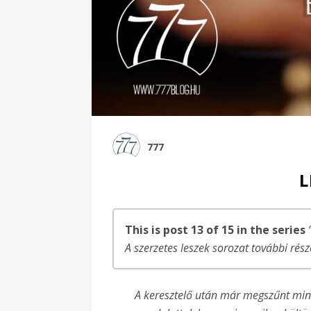
777
This is post 13 of 15 in the series
A szerzetes leszek sorozat további rész
Szerzetes leszek! – 1. rész
A keresztelő után már megszűnt mind
Szerzetes leszek – Az első lépések….