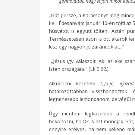
gondolattal, hogy vajon mikor költ
Szerzetes leszek – Az első lépések! – Bal
Szerzetes leszek! – Meghívás és döntés(e
„Hát persze, a Karácsonyt még mind
Szerzetes leszek – Az elején máris a köz
kell. Édesanyám január 10-én tölti az 5
Szerzetes leszek – A gonosz
húsvétot is együtt tölteni. Aztán 
Szerzetes leszek! – Az első látogatás
Természetesen azon is ott akarok lenn
Szerzetes leszek! – GYIK, miért?
lesz egy nagyon jó zarándoklat…”
GYIK – Mi lesz, ha meggondolod magad?
Választás
„Jézus így válaszolt: Aki az eke sza
Szentségek híján
Isten országára.” (Lk 9,62.)
Szerzetes leszek – Fogadtatás
Lemondás
Alkudozni kezdtem.
(„Jó-jó, igaz
A klauzúrán túl
Az utolsó, de nem a vége
határozottabban visszhangoztak J
legnehezebb lemondanom, de végül m
Úgy mentem legközelebb a rendh
beköltözni, ha Ők is azt mondják. Sőt
ennyire erélyes, ha nem kellene m