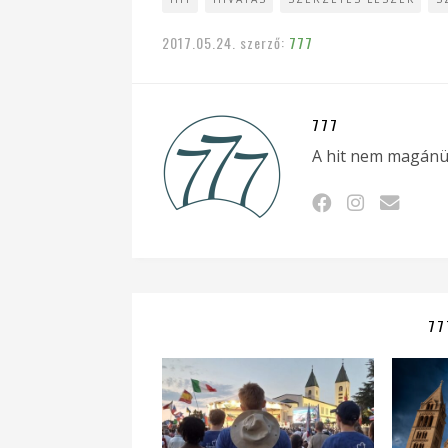
2017.05.24.
szerző:
777
777
A hit nem magánü
77