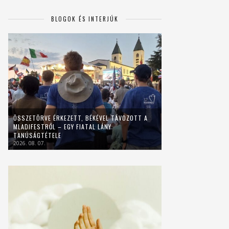
BLOGOK ÉS INTERJÚK
ÖSSZETÖRVE ÉRKEZETT, BÉKÉVEL TÁVOZOTT A
MLADIFESTRŐL – EGY FIATAL LÁNY
TANÚSÁGTÉTELE
2026. 08. 07.