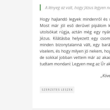
A lényeg az volt, hogy Jézus legyen 
Hogy hajlandó legyek mindenről és m
Most már jól eső derűvel pipálom ki
utolsókat rúgja, aztán még egy nyá
Jézus. Kilátásba helyezett egy cso
minden bizonytalanná vált, egy bar
viselem, és hogy milyen jó nekem, 
de sokkal jobban vettem már az akadál
tudtam mondani: Legyen meg az Úr ak
„Köve
SZERZETES LESZEK