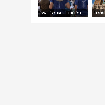
ÖSSZETÖRVE ÉRKEZETT, BÉKÉVEL TÁVOZOTT A MLADIFESTRŐL – EGY FIATAL LÁNY TANÚSÁGTÉTELE