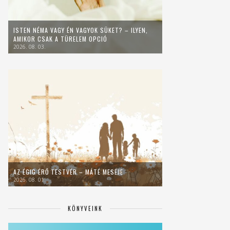
ISTEN NÉMA VAGY ÉN VAGYOK SÜKET? – ILYEN,
AMIKOR CSAK A TÜRELEM OPCIÓ
2026. 08. 03.
AZ ÉGIG ÉRŐ TESTVÉR – MÁTÉ MESÉJE
2026. 08. 01.
KÖNYVEINK