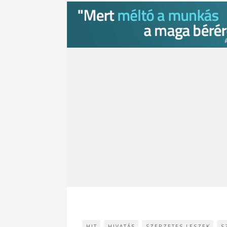
HIT
HIVATÁS
SZERZETES LESZEK
S