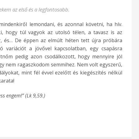
nekem az első és a legfontosabb.
indenkiről lemondani, és azonnal követni, ha hív.
, hogy túl vagyok az utolsó télen, a tavasz is az
r, és… De éppen az elmúlt héten tett újra próbára
mó variációt a jövővel kapcsolatban, egy csapásra
átnőm pedig azon csodálkozott, hogy mennyire jól
hogy nem ragaszkodom semmihez. Nem volt egyszerű,
yokat, mint fél évvel ezelőtt és kiegészítés nélkül
arata!
ss engem!” (Lk 9,59.)