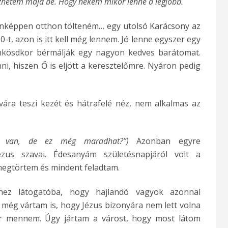
özhetem majd be. Hogy nekem mikor lenne a legjobb.
, jobb…
k)
enképpen otthon tölteném… egy utolsó Karácsony az
epében lenni
0-t, azon is itt kell még lennem. Jó lenne egyszer egy
pünkösdkor bérmálják egy nagyon kedves barátomat.
i, hiszen Ő is eljött a keresztelőmre. Nyáron pedig
rvára teszi kezét és hátrafelé néz, nem alkalmas az
ad van, de ez még maradhat?”)
Azonban egyre
ézus szavai. Édesanyám születésnapjáról volt a
egtörtem és mindent feladtam.
ez látogatóba, hogy hajlandó vagyok azonnal
, még vártam is, hogy Jézus bizonyára nem lett volna
ár mennem. Úgy jártam a várost, hogy most látom