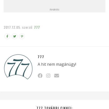
hirdetés
2017.12.05.
szerző:
777
777
A hit nem magánügy!
777 TOVÁBBI CIKKEI: