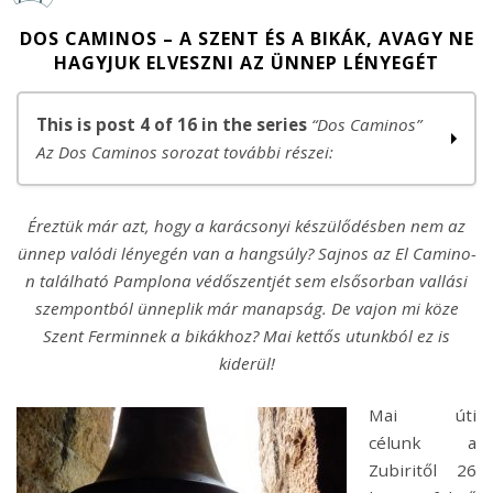
DOS CAMINOS – A SZENT ÉS A BIKÁK, AVAGY NE
HAGYJUK ELVESZNI AZ ÜNNEP LÉNYEGÉT
This is post 4 of 16 in the series
“Dos Caminos”
Az Dos Caminos sorozat további részei:
Dos Caminos – Bevezető
Éreztük már azt, hogy a karácsonyi készülődésben nem az
Dos Caminos – a Pireneusok ajándéka advent első
ünnep valódi lényegén van a hangsúly? Sajnos az El Camino-
vasárnapjára
n található Pamplona védőszentjét sem elsősorban vallási
Dos Caminos – Aki korán kel, sokat nyer
szempontból ünneplik már manapság. De vajon mi köze
Dos Caminos – A szent és a bikák, avagy ne hagyjuk
Szent Ferminnek a bikákhoz? Mai kettős utunkból ez is
elveszni az ünnep lényegét
kiderül!
Dos Caminos – A lejtőre és az emelkedőre is szükségünk
van
Mai úti
Dos Caminos – Kétnapnyi út, egy napnyi gondolat
célunk a
Dos Caminos – A türelem lelki feltöltődést terem
Zubiritől 26
Dos Caminos – Az út tesz boldoggá, nem a cél