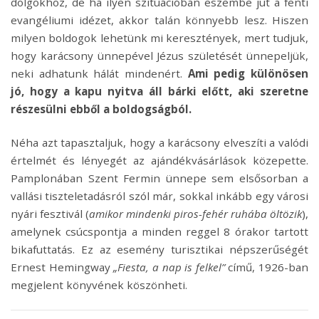
dolgokhoz, de ha ilyen szituációban eszembe jut a fenti
evangéliumi idézet, akkor talán könnyebb lesz. Hiszen
milyen boldogok lehetünk mi keresztények, mert tudjuk,
hogy karácsony ünnepével Jézus születését ünnepeljük,
neki adhatunk hálát mindenért.
Ami pedig különösen
jó, hogy a kapu nyitva áll bárki előtt, aki szeretne
részesülni ebből a boldogságból.
Néha azt tapasztaljuk, hogy a karácsony elveszíti a valódi
értelmét és lényegét az ajándékvásárlások közepette.
Pamplonában Szent Fermin ünnepe sem elsősorban a
vallási tiszteletadásról szól már, sokkal inkább egy városi
nyári fesztivál (
amikor mindenki piros-fehér ruhába öltözik
),
amelynek csúcspontja a minden reggel 8 órakor tartott
bikafuttatás. Ez az esemény turisztikai népszerűségét
Ernest Hemingway
„Fiesta, a nap is felkel”
című, 1926-ban
megjelent könyvének köszönheti.