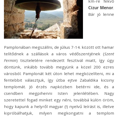
km-re fekvő
Dos Caminos – A csoda ott van körülöttünk
Cizur Menor
.
Dos Caminos – Szépség a monotonitásban
Bár jó lenne
Dos Caminos – Fennsík az adventben és az El Caminón
Dos Caminos – Kettős utunk felénél járunk
Dos Caminos – Látod már a célt?
Dos Caminos – Kisebb akadályokkal a cél felé
Dos Caminos – Örömvasárnapja és a Camino örömei
Dos Caminos – Tegyük le terheinket
Pamplonában megszállni, de július 7-14. között ott hamar
telítődnek a szállások a város védőszentjének (
Szent
Fermin
) tiszteletére rendezett fesztivál miatt, így úgy
döntünk, inkább tovább megyünk a közel 200 ezres
városból. Pamplonát két úton lehet megközelíteni, mi a
fentebbit választjuk, így útba ejtve Zabaldika kicsiny
templomát. Jó érzés napközben betérni ide, és a
csendben megpihenni Isten jelenlétében. Nagy
szeretettel fogad minket egy néni, továbbá külön öröm,
hogy kapunk a helyről magyar (!) nyelvű leírást is, illetve
kipróbálhatjuk, milyen megkongatni a templom