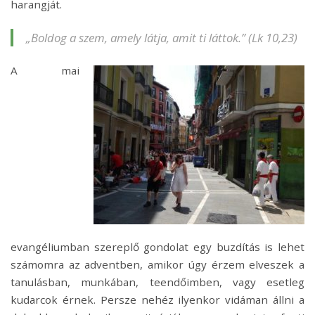
harangját.
„
Boldog a szem, amely látja, amit ti láttok.”
(Lk 10,23)
A mai
evangéliumban szereplő gondolat egy buzdítás is lehet
számomra az adventben, amikor úgy érzem elveszek a
tanulásban, munkában, teendőimben, vagy esetleg
kudarcok érnek. Persze nehéz ilyenkor vidáman állni a