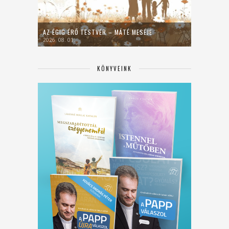
AZ ÉGIG ÉRŐ TESTVÉR – MÁTÉ MESÉJE
2026. 08. 01.
KÖNYVEINK