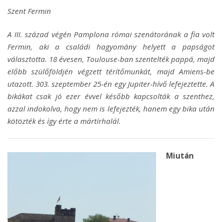
Szent Fermin
A III. század végén Pamplona római szenátorának a fia volt
Fermin, aki a családi hagyomány helyett a papságot
választotta. 18 évesen, Toulouse-ban szentelték pappá, majd
előbb szülőföldjén végzett térítőmunkát, majd Amiens-be
utazott. 303. szeptember 25-én egy Jupiter-hívő lefejeztette. A
bikákat csak jó ezer évvel később kapcsolták a szenthez,
azzal indokolva, hogy nem is lefejezték, hanem egy bika után
kötözték és így érte a mártírhalál.
Miután