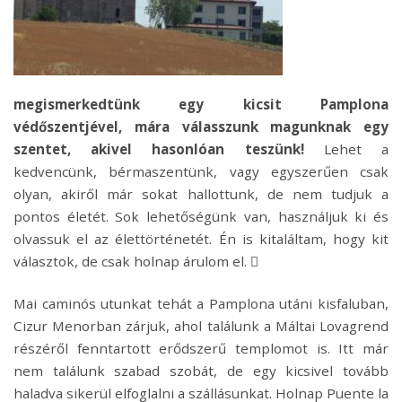
megismerkedtünk egy kicsit Pamplona
védőszentjével, mára válasszunk magunknak egy
szentet, akivel hasonlóan teszünk!
Lehet a
kedvencünk, bérmaszentünk, vagy egyszerűen csak
olyan, akiről már sokat hallottunk, de nem tudjuk a
pontos életét. Sok lehetőségünk van, használjuk ki és
olvassuk el az élettörténetét. Én is kitaláltam, hogy kit
választok, de csak holnap árulom el.

Mai caminós utunkat tehát a Pamplona utáni kisfaluban,
Cizur Menorban zárjuk, ahol találunk a Máltai Lovagrend
részéről fenntartott erődszerű templomot is. Itt már
nem találunk szabad szobát, de egy kicsivel tovább
haladva sikerül elfoglalni a szállásunkat. Holnap Puente la