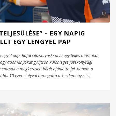
TELJESÜLÉSE” – EGY NAPIG
LLT EGY LENGYEL PAP
lengyel pap: Rafał Główczyński atya egy teljes műszakot
hogy adományokat gyűjtsön különleges jótékonysági
 nemcsak a megkeresett bérét ajánlotta fel, hanem a
ovábbi 10 ezer zlotyval támogatta a kezdeményezést.