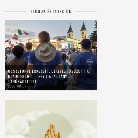
BLOGOK ÉS INTERJÚK
ÖSSZETÖRVE ÉRKEZETT, BÉKÉVEL TÁVOZOTT A
MLADIFESTRŐL – EGY FIATAL LÁNY
TANÚSÁGTÉTELE
2026. 08. 07.