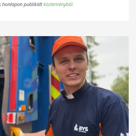
os honlapon publikált
közleményből.