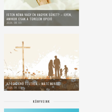
ISTEN NÉMA VAGY ÉN VAGYOK SÜKET? – ILYEN,
AMIKOR CSAK A TÜRELEM OPCIÓ
2026. 08. 03.
AZ ÉGIG ÉRŐ TESTVÉR – MÁTÉ MESÉJE
2026. 08. 01.
KÖNYVEINK