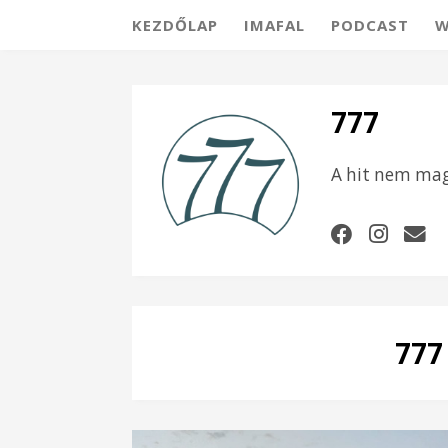
KEZDŐLAP
IMAFAL
PODCAST
W
777
A hit nem ma
777