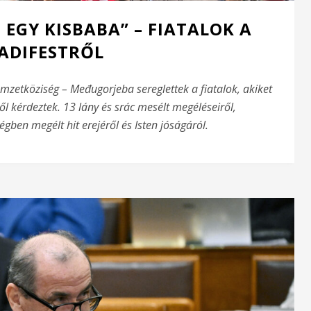
 EGY KISBABA” – FIATALOK A
ADIFESTRŐL
zetköziség – Međugorjeba sereglettek a fiatalok, akiket
ől kérdeztek. 13 lány és srác mesélt megéléseiről,
gben megélt hit erejéről és Isten jóságáról.