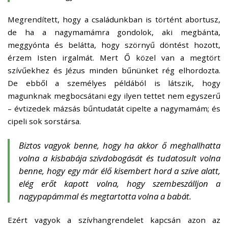
Megrendített, hogy a családunkban is történt abortusz,
de ha a nagymamámra gondolok, aki megbánta,
meggyónta és belátta, hogy szörnyű döntést hozott,
érzem Isten irgalmát. Mert Ő közel van a megtört
szívűekhez és Jézus minden bűnünket rég elhordozta.
De ebből a személyes példából is látszik, hogy
magunknak megbocsátani egy ilyen tettet nem egyszerű
–
évtizedek mázsás bűntudatát cipelte a nagymamám; és
cipeli sok sorstársa.
Biztos vagyok benne, hogy ha akkor ő meghallhatta
volna a kisbabája szívdobogását és tudatosult volna
benne, hogy egy már élő kisembert hord a szíve alatt,
elég erőt kapott volna, hogy szembeszálljon a
nagypapámmal és megtartotta volna a babát.
Ezért vagyok a szívhangrendelet kapcsán azon az