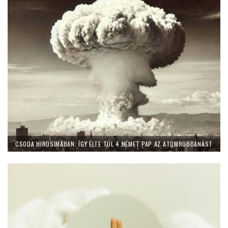
CSODA HIROSIMÁBAN: ÍGY ÉLTE TÚL 4 NÉMET PAP AZ ATOMROBBANÁST