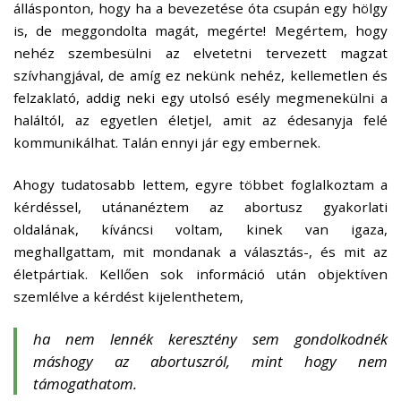
állásponton, hogy ha a bevezetése óta csupán egy hölgy
is, de meggondolta magát, megérte! Megértem, hogy
nehéz szembesülni az elvetetni tervezett magzat
szívhangjával, de amíg ez nekünk
nehéz, kellemetlen és
felzaklató, addig neki egy utolsó esély megmenekülni a
haláltól, az egyetlen életjel, amit az édesanyja felé
kommunikálhat. Talán ennyi jár egy embernek.
Ahogy tudatosabb lettem, egyre többet foglalkoztam a
kérdéssel, utánanéztem az abortusz gyakorlati
oldalának, kíváncsi voltam, kinek van igaza,
meghallgattam, mit mondanak a választás-, és mit az
életpártiak. Kellően sok információ után objektíven
szemlélve a kérdést kijelenthetem,
ha nem lennék keresztény sem gondolkodnék
máshogy az abortuszról, mint hogy nem
támogathatom.