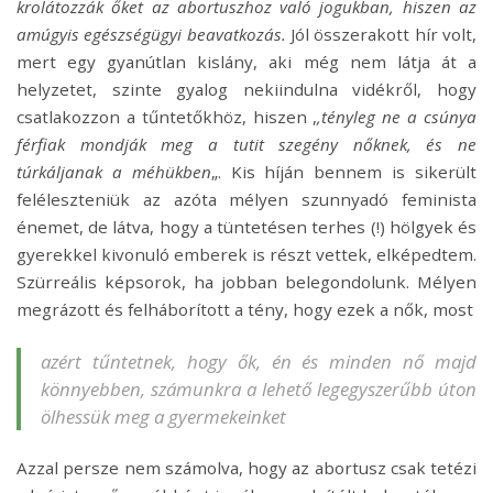
krolátozzák őket az abortuszhoz való jogukban, hiszen az
amúgyis egészségügyi beavatkozás
.
Jól összerakott hír volt,
mert egy gyanútlan kislány, aki még nem látja át a
helyzetet, szinte gyalog nekiindulna vidékről, hogy
csatlakozzon a tűntetőkhöz, hiszen ,
,tényleg ne a csúnya
férfiak mondják meg a tutit szegény nőknek, és ne
túrkáljanak a méhükben
„. Kis híján bennem is sikerült
feléleszteniük az azóta mélyen szunnyadó feminista
énemet, de látva, hogy a tüntetésen terhes (!) hölgyek és
gyerekkel kivonuló emberek is részt vettek, elképedtem.
Szürreális képsorok, ha jobban belegondolunk. Mélyen
megrázott és felháborított a tény, hogy ezek a nők, most
azért tűntetnek, hogy ők, én és minden nő majd
könnyebben, számunkra a lehető legegyszerűbb úton
ölhessük meg a gyermekeinket
Azzal persze nem számolva, hogy az abortusz csak tetézi