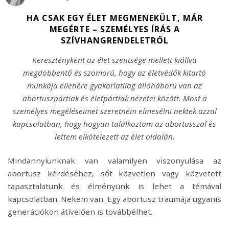
HA CSAK EGY ÉLET MEGMENEKÜLT, MÁR
MEGÉRTE – SZEMÉLYES ÍRÁS A
SZÍVHANGRENDELETRŐL
Keresztényként az élet szentsége mellett kiállva
megdöbbentő és szomorú, hogy az életvédők kitartó
munkája ellenére gyakorlatilag állóháború van az
abortuszpártiak és életpártiak nézetei között. Most a
személyes megéléseimet szeretném elmesélni nektek azzal
kapcsolatban, hogy hogyan találkoztam az abortusszal és
lettem elkötelezett az élet oldalán.
Mindannyiunknak van valamilyen viszonyulása az
abortusz kérdéséhez, sőt közvetlen vagy közvetett
tapasztalatunk és élményünk is lehet a témával
kapcsolatban. Nekem van. Egy abortusz traumája ugyanis
generációkon átívelően is továbbélhet.