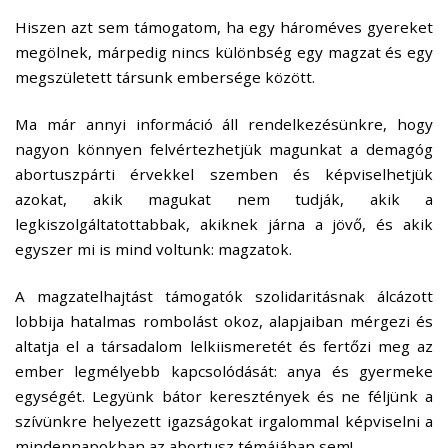
Hiszen azt sem támogatom, ha egy hároméves gyereket
megölnek, márpedig nincs különbség egy magzat és egy
megszületett társunk embersége között.
Ma már annyi információ áll rendelkezésünkre, hogy
nagyon könnyen felvértezhetjük magunkat a demagóg
abortuszpárti érvekkel szemben és képviselhetjük
azokat, akik magukat nem tudják, akik a
legkiszolgáltatottabbak, akiknek járna a jövő, és akik
egyszer mi is mind voltunk: magzatok.
A magzatelhajtást támogatók szolidaritásnak álcázott
lobbija hatalmas rombolást okoz, alapjaiban mérgezi és
altatja el a társadalom lelkiismeretét és fertőzi meg az
ember legmélyebb kapcsolódását: anya és gyermeke
egységét. Legyünk bátor keresztények és ne féljünk a
szívünkre helyezett igazságokat irgalommal képviselni a
mindennapokban az abortusz témájában sem!