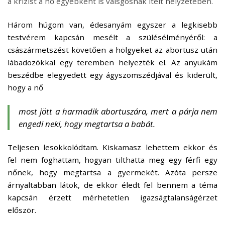
a krízist a nő egyébként is válsgosnak ítélt helyzetében.
Három húgom van, édesanyám egyszer a legkisebb
testvérem kapcsán mesélt a szülésélményéről: a
császármetszést követően a hölgyeket az abortusz után
lábadozókkal egy teremben helyezték el. Az anyukám
beszédbe elegyedett egy ágyszomszédjával és kiderült,
hogy a nő
most jött a harmadik abortuszára, mert a párja nem
engedi neki, hogy megtartsa a babát.
Teljesen lesokkolódtam. Kiskamasz lehettem ekkor és
fel nem foghattam, hogyan tilthatta meg egy férfi egy
nőnek, hogy megtartsa a gyermekét. Azóta persze
árnyaltabban látok, de ekkor éledt fel bennem a téma
kapcsán érzett mérhetetlen igazságtalanságérzet
először.