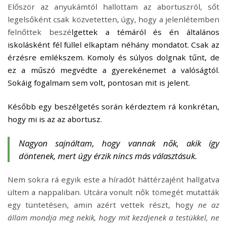
Először az anyukámtól hallottam az abortuszról, sőt
legelsőként csak közvetetten, úgy, hogy a jelenlétemben
felnőttek beszé
lgettek a témáról és én általános
iskolásként fél füllel elkaptam néhány mondatot. Csak az
érzésre emlékszem. Komoly és súlyos dolgnak tűnt, de
ez a műszó megvédte a gyerekénemet a valóságtól.
Sokáig fogalmam sem volt, pontosan mit is jelent.
Később egy beszélgetés során kérdeztem rá konkrétan,
hogy mi is az az abortusz.
Nagyon sajnáltam, hogy vannak nők, akik így
döntenek, mert úgy érzik nincs más választásuk.
Nem sokra rá egyik este a híradót háttérzajént hallgatva
ültem a nappaliban. Utcára vonult nők tömegét mutatták
egy tüntetésen, amin azért vettek részt, hogy
ne az
állam mondja meg nekik, hogy mit kezdjenek a testükkel, ne