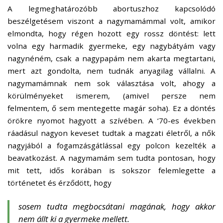
A legmeghatározóbb abortuszhoz kapcsolódó
beszélgetésem viszont a nagymamámmal volt, amikor
elmondta, hogy régen hozott egy rossz döntést: lett
volna egy harmadik gyermeke, egy nagybátyám vagy
nagynéném, csak a nagypapám nem akarta megtartani,
mert azt gondolta, nem tudnák anyagilag vállalni. A
nagymamámnak nem sok választása volt, ahogy a
körülményeket ismerem, (amivel persze nem
felmentem, ő sem mentegette magár soha). Ez a döntés
örökre nyomot hagyott a szívében. A ‘70-es években
ráadásul nagyon keveset tudtak a magzati életről, a nők
nagyjából a fogamzásgátlással egy polcon kezelték a
beavatkozást. A nagymamám sem tudta pontosan, hogy
mit tett, idős korában is sokszor felemlegette a
történetet és érződött, hogy
sosem tudta megbocsátani magának, hogy akkor
nem állt ki a gyermeke mellett.