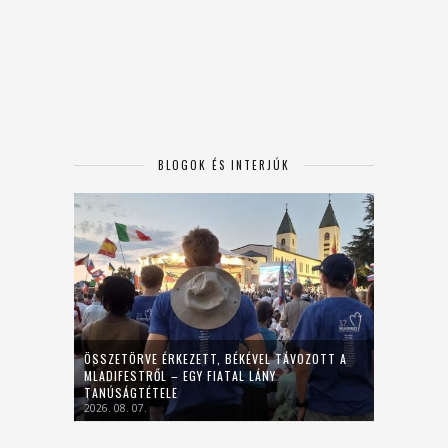
BLOGOK ÉS INTERJÚK
ÖSSZETÖRVE ÉRKEZETT, BÉKÉVEL TÁVOZOTT A
MLADIFESTRŐL – EGY FIATAL LÁNY
TANÚSÁGTÉTELE
2026. 08. 07.