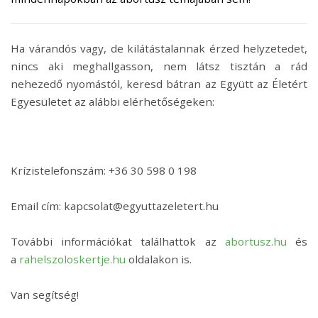
Ha várandós vagy, de kilátástalannak érzed helyzetedet,
nincs aki meghallgasson, nem látsz tisztán a rád
nehezedő nyomástól, keresd bátran az Együtt az Életért
Egyesületet az alábbi elérhetőségeken:
Krízistelefonszám: +36 30 598 0 198
Email cím: kapcsolat@egyuttazeletert.hu
További információkat találhattok az
abortusz.hu
és
a
rahelszoloskertje.hu
oldalakon is.
Van segítség!