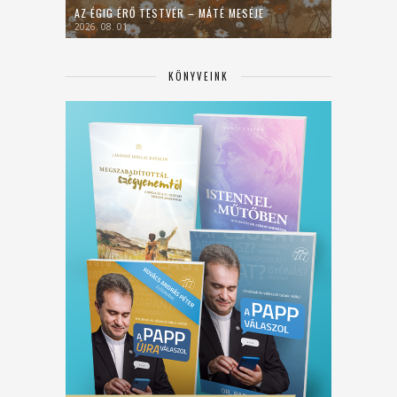
AZ ÉGIG ÉRŐ TESTVÉR – MÁTÉ MESÉJE
2026. 08. 01.
KÖNYVEINK