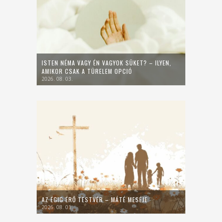
ISTEN NÉMA VAGY ÉN VAGYOK SÜKET? – ILYEN,
AMIKOR CSAK A TÜRELEM OPCIÓ
2026. 08. 03.
AZ ÉGIG ÉRŐ TESTVÉR – MÁTÉ MESÉJE
2026. 08. 01.