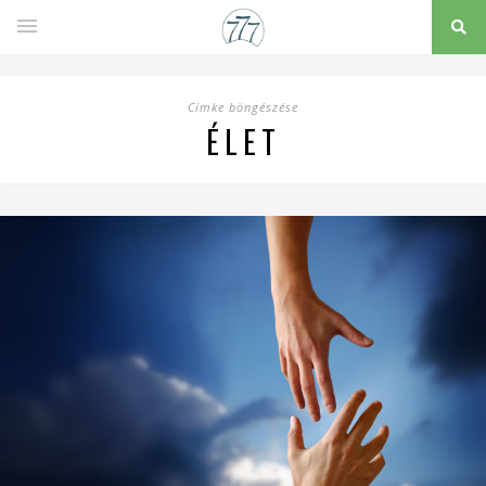
Címke böngészése
ÉLET