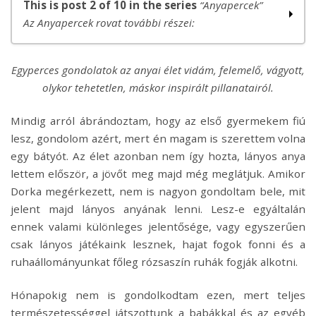
This is post 2 of 10 in the series
“Anyapercek”
Az Anyapercek rovat további részei:
Anyapercek – Jön a tesó
Egyperces gondolatok az anyai élet vidám, felemelő, vágyott,
Anyapercek – Lányos anya
olykor tehetetlen, máskor inspirált pillanatairól.
Anyapercek – Anyaminták, mintaanyák
Anyapercek – Anya vagyok, megoldom
Mindig arról ábrándoztam, hogy az első gyermekem fiú
Anyapercek – Anya a bokszutcában
lesz, gondolom azért, mert én magam is szerettem volna
Anyapercek – Tökéletes anya mítosza
egy bátyót. Az élet azonban nem így hozta, lányos anya
Anyapercek – Mások véleménye
lettem először, a jövőt meg majd még meglátjuk. Amikor
Anyapercek – A küzdelmek ereje
Dorka megérkezett, nem is nagyon gondoltam bele, mit
Anyapercek – Derék asszony
jelent majd lányos anyának lenni. Lesz-e egyáltalán
Anyapercek – A gyermek ajándék
ennek valami különleges jelentősége, vagy egyszerűen
csak lányos játékaink lesznek, hajat fogok fonni és a
ruhaállományunkat főleg rózsaszín ruhák fogják alkotni.
Hónapokig nem is gondolkodtam ezen, mert teljes
természetességgel játszottunk a babákkal és az egyéb