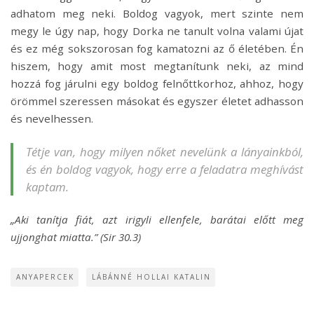
adhatom meg neki. Boldog vagyok, mert szinte nem
megy le úgy nap, hogy Dorka ne tanult volna valami újat
és ez még sokszorosan fog kamatozni az ő életében. Én
hiszem, hogy amit most megtanítunk neki, az mind
hozzá fog járulni egy boldog felnőttkorhoz, ahhoz, hogy
örömmel szeressen másokat és egyszer életet adhasson
és nevelhessen.
Tétje van, hogy milyen nőket nevelünk a lányainkból,
és én boldog vagyok, hogy erre a feladatra meghívást
kaptam.
„Aki tanítja fiát, azt irigyli ellenfele, barátai előtt meg
ujjonghat miatta.” (Sir 30.3)
ANYAPERCEK
LÁBÁNNÉ HOLLAI KATALIN