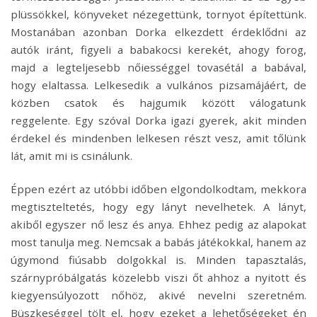
plüssökkel, könyveket nézegettünk, tornyot építettünk.
Mostanában azonban Dorka elkezdett érdeklődni az
autók iránt, figyeli a babakocsi kerekét, ahogy forog,
majd a legteljesebb nőiességgel tovasétál a babával,
hogy elaltassa. Lelkesedik a vulkános pizsamájáért, de
közben csatok és hajgumik között válogatunk
reggelente. Egy szóval Dorka igazi gyerek, akit minden
érdekel és mindenben lelkesen részt vesz, amit tőlünk
lát, amit mi is csinálunk.
Éppen ezért az utóbbi időben elgondolkodtam, mekkora
megtiszteltetés, hogy egy lányt nevelhetek. A lányt,
akiből egyszer nő lesz és anya. Ehhez pedig az alapokat
most tanulja meg. Nemcsak a babás játékokkal, hanem az
úgymond fiúsabb dolgokkal is. Minden tapasztalás,
szárnypróbálgatás közelebb viszi őt ahhoz a nyitott és
kiegyensúlyozott nőhöz, akivé nevelni szeretném.
Büszkeséggel tölt el, hogy ezeket a lehetőségeket én