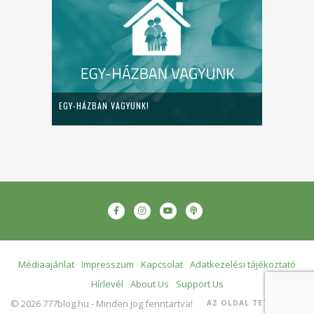
EGY-HÁZBAN VAGYUNK!
Médiaajánlat
Impresszum
Kapcsolat
Adatkezelési tájékoztató
Hírlevél
About Us
Support Us
© 2026 777blog.hu - Minden jog fenntartva!
AZ OLDAL TETEJÉRE