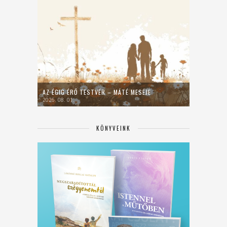
AZ ÉGIG ÉRŐ TESTVÉR – MÁTÉ MESÉJE
2026. 08. 01.
KÖNYVEINK