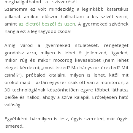
meghallgathatod a szívverését.
Számomra ez volt mindezidág a leginkább katartikus
pillanat: amikor először hallhattam a kis szívét verni,
amint
az életről beszél és üzen
. A gyermeked szívének
hangja ez: a legnagyobb csoda!
Amíg várod a gyermeked születését, rengeteget
gondolsz arra, milyen is lehet ő: jellemzed, figyeled,
mikor rúg és mikor mocorog kevesebbet (nem lehet
eleget kérdezni; „most érzed? Ma hányszor érezted? Mit
csinál?”), próbálod kitalálni, milyen is lehet, kitől mit
örököl majd – aztán egyszer csak ott van a monitoron, a
3D technológiának köszönhetően egyre többet láthatsz
belőle és hallod, ahogy a szíve kalapál. Erőteljesen ható
valóság.
Egyébként bármilyen is lesz, úgyis szereted, már úgyis
ismered…