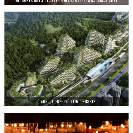
EGY KÖNYV, AMELY TELJESEN MEGVÁLTOZTATTA AZ IMAÉLETEMET
ÚJABB „LÉLEGZETVÉTELNYI” SIKEREK