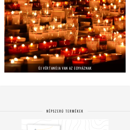
ÚJ VÉRTANÚJA VAN AZ EGYHÁZNAK
NÉPSZERŰ TERMÉKEK