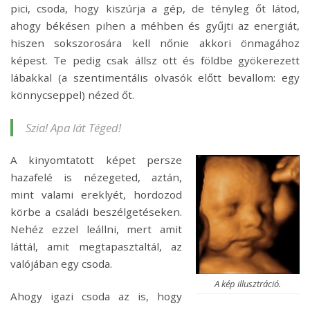
pici, csoda, hogy kiszúrja a gép, de tényleg őt látod,
ahogy békésen pihen a méhben és gyűjti az energiát,
hiszen sokszorosára kell nőnie akkori önmagához
képest. Te pedig csak állsz ott és földbe gyökerezett
lábakkal (a szentimentális olvasók előtt bevallom: egy
könnycseppel) nézed őt.
Szia! Apa lát Téged!
A kinyomtatott képet persze
hazafelé is nézegeted, aztán,
mint valami ereklyét, hordozod
körbe a családi beszélgetéseken.
Nehéz ezzel leállni, mert amit
láttál, amit megtapasztaltál, az
valójában egy csoda.
A kép illusztráció.
Ahogy igazi csoda az is, hogy