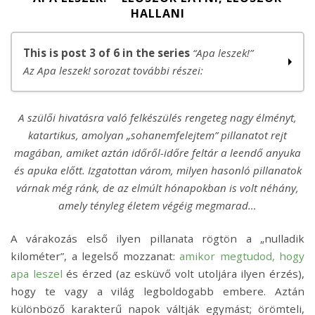
HALLANI
This is post 3 of 6 in the series
“Apa leszek!”
Az Apa leszek! sorozat további részei:
Apa leszek! – A legnagyobb öröm
A szülői hivatásra való felkészülés rengeteg nagy élményt,
Apa leszek! – …és megtartod?
katartikus, amolyan „sohanemfelejtem” pillanatot rejt
Apa leszek! – Először látni, először hallani
magában, amiket aztán időről-időre feltár a leendő anyuka
Apa leszek! – Örülj, hogy apa vagy!
és apuka előtt. Izgatottan várom, milyen hasonló pillanatok
Apa leszek! – Levél leendő gyermekeim édesanyjának
várnak még ránk, de az elmúlt hónapokban is volt néhány,
Apa leszek! – Fel lehet erre készülni egyáltalán?
amely tényleg életem végéig megmarad…
A várakozás első ilyen pillanata rögtön a „nulladik
kilométer”, a legelső mozzanat:
amikor megtudod, hogy
apa leszel
és érzed (az esküvő volt utoljára ilyen érzés),
hogy te vagy a világ legboldogabb embere. Aztán
különböző karakterű napok váltják egymást; örömteli,