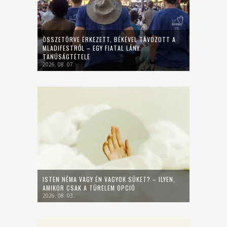
ÖSSZETÖRVE ÉRKEZETT, BÉKÉVEL TÁVOZOTT A
MLADIFESTRŐL – EGY FIATAL LÁNY
TANÚSÁGTÉTELE
2026. 08. 07.
ISTEN NÉMA VAGY ÉN VAGYOK SÜKET? – ILYEN,
AMIKOR CSAK A TÜRELEM OPCIÓ
2026. 08. 03.