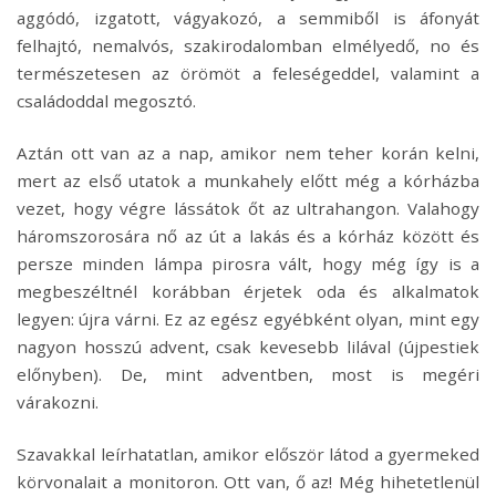
aggódó, izgatott, vágyakozó, a semmiből is áfonyát
felhajtó, nemalvós, szakirodalomban elmélyedő, no és
természetesen az örömöt a feleségeddel, valamint a
családoddal megosztó.
Aztán ott van az a nap, amikor nem teher korán kelni,
mert az első utatok a munkahely előtt még a kórházba
vezet, hogy végre lássátok őt az ultrahangon. Valahogy
háromszorosára nő az út a lakás és a kórház között és
persze minden lámpa pirosra vált, hogy még így is a
megbeszéltnél korábban érjetek oda és alkalmatok
legyen: újra várni. Ez az egész egyébként olyan, mint egy
nagyon hosszú advent, csak kevesebb lilával (újpestiek
előnyben). De, mint adventben, most is megéri
várakozni.
Szavakkal leírhatatlan, amikor először látod a gyermeked
körvonalait a monitoron. Ott van, ő az! Még hihetetlenül