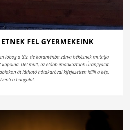
ETNEK FEL GYERMEKEINK
sen lobog a tűz, de karanténba zárva békésnek mutatja
t kápolna. Dél múlt, az előbb imádkoztunk Úrangyalát.
lakon át látható hótakaróval kifejezetten idilli a kép.
dventi a hangulat.