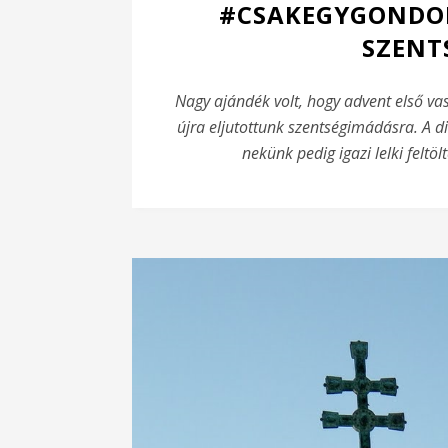
#CSAKEGYGONDOL
SZENT
Nagy ajándék volt, hogy advent első v
újra eljutottunk szentségimádásra. A d
nekünk pedig igazi lelki feltö