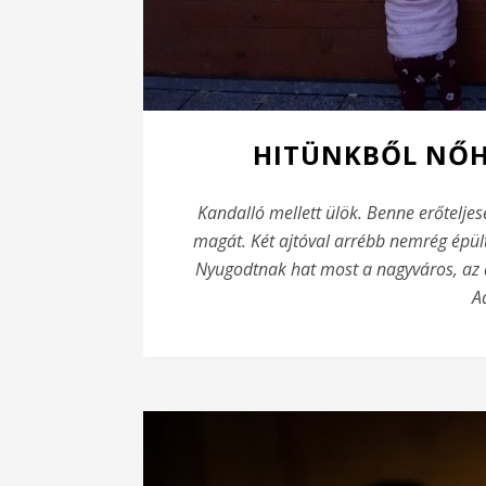
HITÜNKBŐL NŐH
Kandalló mellett ülök. Benne erőtelje
magát. Két ajtóval arrébb nemrég épül
Nyugodtnak hat most a nagyváros, az ab
A