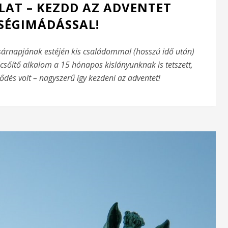
AT – KEZDD AZ ADVENTET
SÉGIMÁDÁSSAL!
asárnapjának estéjén kis családommal (hosszú idő után)
icsőítő alkalom a 15 hónapos kislányunknak is tetszett,
ltődés volt – nagyszerű így kezdeni az adventet!