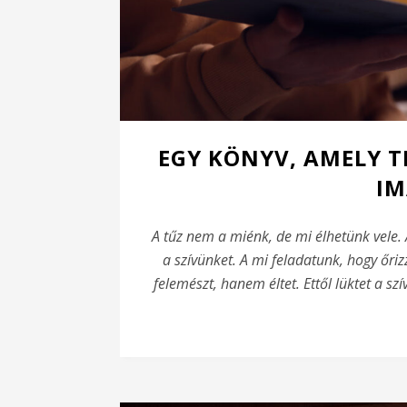
EGY KÖNYV, AMELY 
IM
A tűz nem a miénk, de mi élhetünk vele. 
a szívünket. A mi feladatunk, hogy őrizz
felemészt, hanem éltet. Ettől lüktet a szí