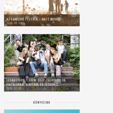
AZ ÉGIG ÉRŐ TESTVÉR – MÁTÉ MESÉJE
2026. 08. 01.
LEGNAGYOBB FLEXEM: DEEP TALKINGOLOK
FIATALOKKAL A HITRŐL ÉS JÉZUSRÓL
2026. 07. 31.
KÖNYVEINK