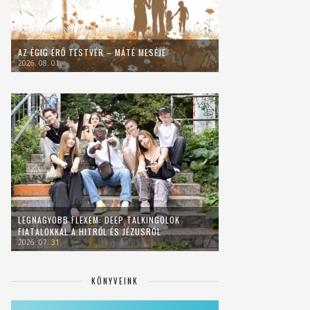
AZ ÉGIG ÉRŐ TESTVÉR – MÁTÉ MESÉJE
2026. 08. 01.
LEGNAGYOBB FLEXEM: DEEP TALKINGOLOK
FIATALOKKAL A HITRŐL ÉS JÉZUSRÓL
2026. 07. 31.
KÖNYVEINK