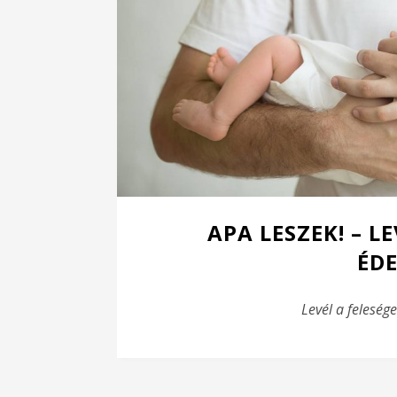
APA LESZEK! – 
ÉD
Levél a felesé