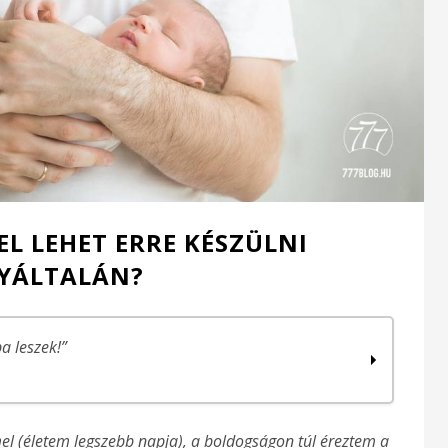
FEL LEHET ERRE KÉSZÜLNI
YÁLTALÁN?
a leszek!”
 (életem legszebb napja), a boldogságon túl éreztem a