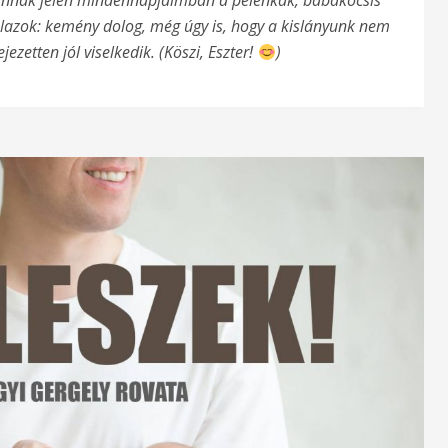
vannak jelen mindennapjaimban a pelenkák, babakocsis
lazok: kemény dolog, még úgy is, hogy a kislányunk nem
jezetten jól viselkedik. (Köszi, Eszter!
)