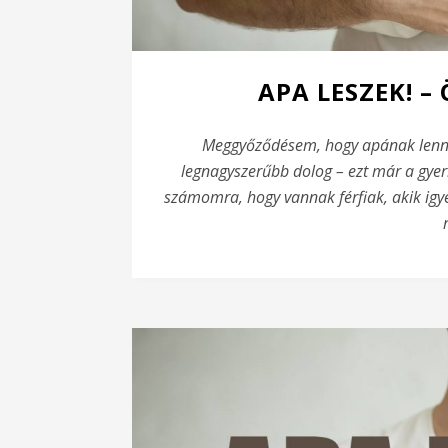
APA LESZEK! –
Meggyőződésem, hogy apának lenni 
legnagyszerűbb dolog – ezt már a gye
számomra, hogy vannak férfiak, akik igye