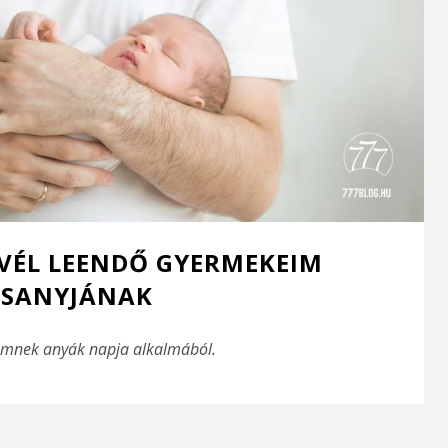
LEVÉL LEENDŐ GYERMEKEIM
ESANYJÁNAK
gemnek anyák napja alkalmából.