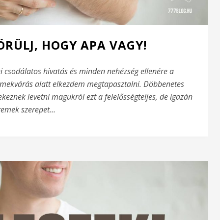
 ÖRÜLJ, HOGY APA VAGY!
csodálatos hivatás és minden nehézség ellenére a
rmekvárás alatt elkezdem megtapasztalni. Döbbenetes
keznek levetni magukról ezt a felelősségteljes, de igazán
remek szerepet…