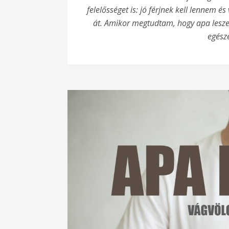
Apa leszek! – …és megtartod?
felelősséget is: jó férjnek kell lennem é
Apa leszek! – Először látni, először hallani
át. Amikor megtudtam, hogy apa leszek
Apa leszek! – Örülj, hogy apa vagy!
egész
Apa leszek! – Levél leendő gyermekeim é
Apa leszek! – Fel lehet erre készülni 