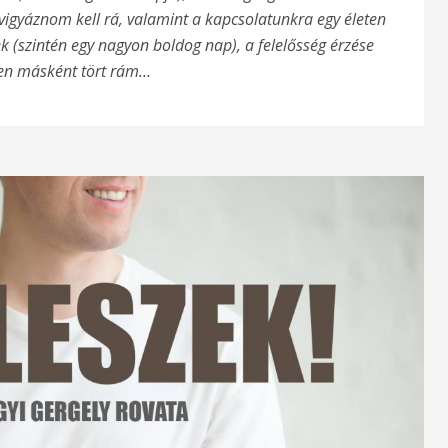
s vigyáznom kell rá, valamint a kapcsolatunkra egy életen
 (szintén egy nagyon boldog nap), a felelősség érzése
en másként tört rám…
desanyjának
egyáltalán?