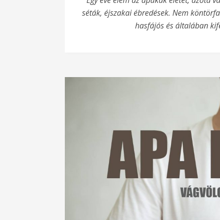
Egy éve élem az apukák életét, azóta 
séták, éjszakai ébredések. Nem köntörfa
hasfájós és általában kife