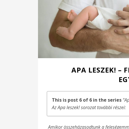
APA LESZEK! – 
EG
This is post 6 of 6 in the series
“Ap
Az Apa leszek! sorozat további részei:
Apa leszek! – A legnagyobb öröm
Amikor összeházasodtunk a feleségemmel