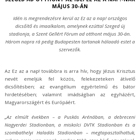
MÁJUS 30-ÁN
Idén is megrendez
é
sre kerül az Ez az a nap! orszá
gos
dics
őítő és imaalkalom, amelynek ezúttal Szeged új
stadionja, a Szent Gell
é
rt F
ó
rum ad otthont má
jus 30-
án.
Három napra rá pedig Budapesten tartanak hálaadó estet a
szervezők.
Az Ez az a nap! továbbra is arra hív, hogy J
é
zus Krisztus
nev
é
t emeljük fel k
ö
z
ö
s, felekezeteken átívelő
dicsőít
é
sben; az evang
é
lium egy
é
rtelmű és bátor
hirdet
é
s
é
ben
; valamint imádságban az egyház
é
rt,
Magyarország
é
rt
é
s Eur
ó
páért.
„Az elmú
lt
é
vekben – a Puská
s Ar
é
nában, a debreceni
Nagyerdei Stadionban, a miskolci DVTK Stadionban
é
s a
szombathelyi Haladás Stadionban – megtapasztalhattuk,