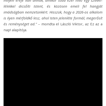
milyen ereje van annak, amikor t
ö
bb ezer hívő egy szívvel-
l
é
lekkel dicsőíti Istent,
é
s k
ö
z
ö
sen emeli fel hangjá
t
im
ádságban nemzetünk
é
rt. Hisszük, hogy a 2026-os alkalom
is ilyen m
é
rf
ö
ldk
ő lesz, ahol Isten jelenl
é
te form
ál, megerősít
és remé
nys
é
get ad.”
– mondta el László Viktor, az Ez az a
nap! alapít
ó
ja.