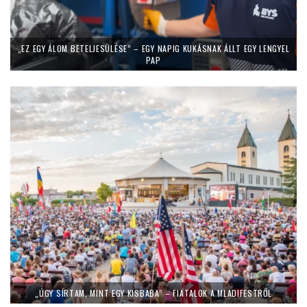
„EZ EGY ÁLOM BETELJESÜLÉSE” – EGY NAPIG KUKÁSNAK ÁLLT EGY LENGYEL
PAP
„ÚGY SÍRTAM, MINT EGY KISBABA” – FIATALOK A MLADIFESTRŐL