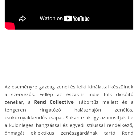
Az esem
é
nyre gazdag zenei
é
s lelki kínálattal k
é
szülnek
a szervezők
. Fell
é
p az
é
szak-í
r indie folk dics
őítő
zenekar
, a
Rend Collective
. Tá
bort
űz mellett
é
s a
tengeren ringat
ó
zó halászhaj
ó
n zen
é
lős,
csokornyakkendős csapat. Sokan csak így azonosítják be
a kül
ö
nleges hangzással
é
s egyedi stílussal rendelkező,
ö
nmagát eklektikus zen
é
szgárdának tartó
Rend