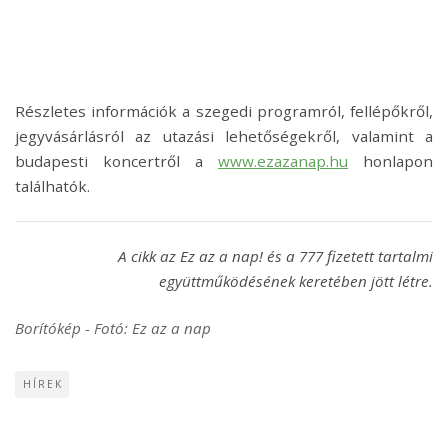
R
é
szletes informáci
ó
k a szegedi programr
ó
l, fell
é
pőkről,
jegyvásárlásr
ó
l az utazási lehetős
é
gekr
ől, valamint a
budapesti koncertről a
www.ezazanap.hu
honlapon
találhat
ó
k.
A cikk az Ez az a nap! és a 777 fizetett tartalmi
együttműködésének keretében jött létre.
Borítókép - Fotó: Ez az a nap
HÍREK