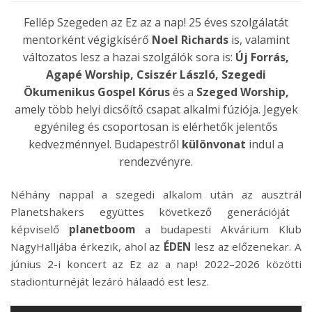
Fellép Szegeden az Ez az a nap! 25
é
ves szolgálatát
mentork
ént vé
gigk
ís
é
rő
Noel Richards
is, valamint
változatos lesz a hazai szolgál
ó
k sora is:
Új Forrás,
Agap
é
Worship, Csisz
é
r L
ászl
ó
, Szegedi
Ökumenikus Gospel K
ó
rus
é
s a
Szeged Worship,
amely t
ö
bb helyi dicsőítő csapat alkalmi fúzi
ó
ja. Jegyek
egy
é
nileg
é
s csoportosan is el
é
rhetők jelentős
kedvezm
é
nnyel. Budapestről
kül
ö
nvonat
indul a
rendezv
é
nyre.
Néhány nappal a szegedi alkalom után az ausztrál
Planetshakers
együttes k
ö
vetkező generáci
ó
ját
k
é
pviselő
planetboom
a budapesti Akvárium Klub
NagyHalljába
é
rkezik, ahol az
É
DEN
lesz az előzenekar. A
június 2-i koncert az Ez az a nap! 2022–2026 k
ö
z
ö
tti
stadionturn
é
já
t lez
áró há
laad
ó est lesz.