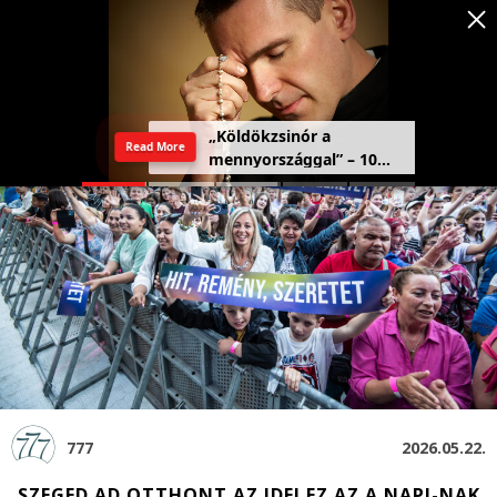
Szeretetország: a haza,
Read More
amely a szívben kezdődik
777
2026.05.22.
SZEGED AD OTTHONT AZ IDEI EZ AZ A NAP!-NAK