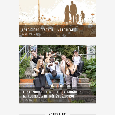
AZ ÉGIG ÉRŐ TESTVÉR – MÁTÉ MESÉJE
2026. 08. 01.
LEGNAGYOBB FLEXEM: DEEP TALKINGOLOK
FIATALOKKAL A HITRŐL ÉS JÉZUSRÓL
2026. 07. 31.
KÖNYVEINK