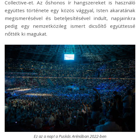
Collective-et. Az
ő
shonos
ír hangszereket is használó
együ
ttes t
ö
rt
é
nete egy k
ö
z
ö
s vággyal, Isten akaratának
megismer
é
s
é
vel
é
s beteljesít
é
s
é
vel indult, napjainkra
pedig egy nemzetk
ö
zileg ismert dicsőítő együ
ttess
é
nőtt
é
k ki magukat.
Ez az a nap! a Puskás Arénában 2022-ben