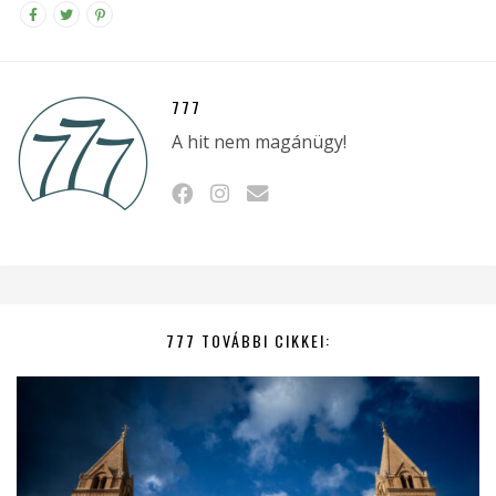
777
A hit nem magánügy!
777 TOVÁBBI CIKKEI: