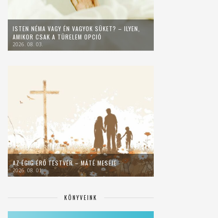
ISTEN NÉMA VAGY ÉN VAGYOK SÜKET? – ILYEN,
AMIKOR CSAK A TÜRELEM OPCIÓ
2026. 08. 03.
AZ ÉGIG ÉRŐ TESTVÉR – MÁTÉ MESÉJE
2026. 08. 01.
KÖNYVEINK