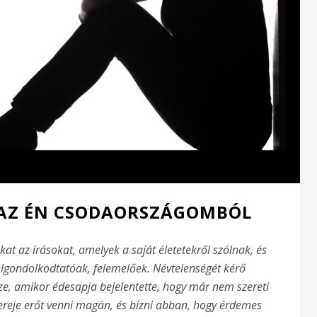
 AZ ÉN CSODAORSZÁGOMBÓL
t az írásokat, amelyek a saját életetekről szólnak, és
gondolkodtatóak, felemelőek. Névtelenségét kérő
ze, amikor édesapja bejelentette, hogy már nem szereti
 ereje erőt venni magán, és bízni abban, hogy érdemes