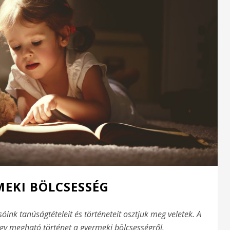
MEKI BÖLCSESSÉG
nk tanúságtételeit és történeteit osztjuk meg veletek. A
; egy megható történet a gyermeki bölcsességről.