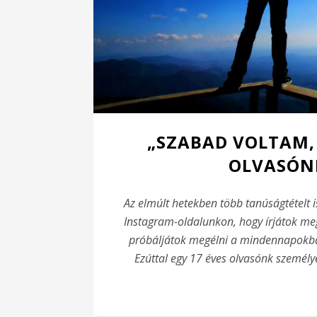
„SZABAD VOLTAM, 
OLVASÓN
Az elmúlt hetekben több tanúságtételt 
Instagram-oldalunkon, hogy írjátok meg
próbáljátok megélni a mindennapokban
Ezúttal egy 17 éves olvasónk személyes