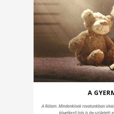
A GYER
A Rólam. Mindenkinek rovatunkban olvasói
következő írás is így született