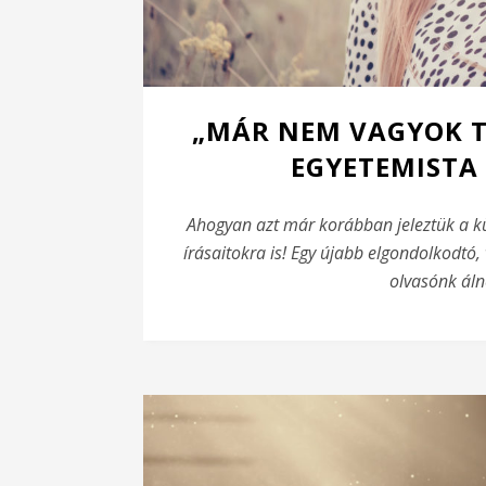
„MÁR NEM VAGYOK TÖ
EGYETEMISTA
Ahogyan azt már korábban jeleztük a kü
írásaitokra is! Egy újabb elgondolkodtó
olvasónk álné