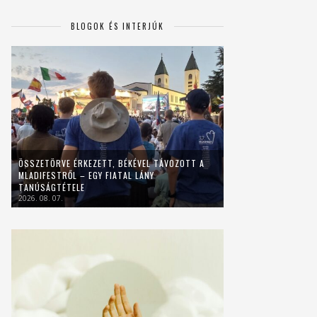
BLOGOK ÉS INTERJÚK
ÖSSZETÖRVE ÉRKEZETT, BÉKÉVEL TÁVOZOTT A
MLADIFESTRŐL – EGY FIATAL LÁNY
TANÚSÁGTÉTELE
2026. 08. 07.