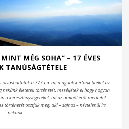
MINT MÉG SOHA” – 17 ÉVES
K TANÚSÁGTÉTELE
is olvashattatok a 777-en: mi magunk kértünk titeket az
 nekünk életetek történetét, meséljétek el hogy hogyan
 a kereszténységeteket, mi az amiből erőt merítetek.
 történetét osztjuk meg, aki – sajnos – névtelenül írt
nekünk.