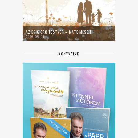
AZ ÉGIG ÉRŐ TESTVÉR – MÁTÉ MESÉJE
2026. 08. 01.
KÖNYVEINK