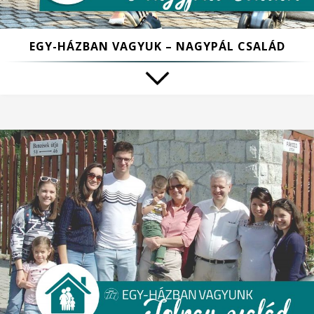
EGY-HÁZBAN VAGYUK – NAGYPÁL CSALÁD