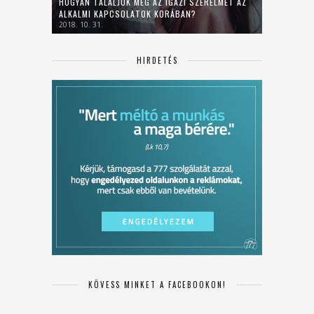
HOGYAN TALÁLJUK MEG AZ IGAZI SZERELMET AZ
ALKALMI KAPCSOLATOK KORÁBAN?
2018. 10. 31.
HIRDETÉS
KÖVESS MINKET A FACEBOOKON!