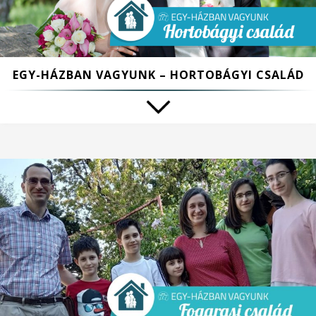
EGY-HÁZBAN VAGYUNK – HORTOBÁGYI CSALÁD