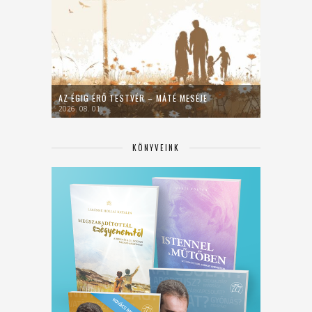
AZ ÉGIG ÉRŐ TESTVÉR – MÁTÉ MESÉJE
2026. 08. 01.
KÖNYVEINK