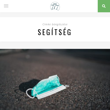
Címke böngészése
SEGÍTSÉG