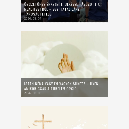
ÖSSZETÖRVE ÉRKEZETT, BÉKÉVEL TÁVOZOTT A
MLADIFESTRŐL – EGY FIATAL LÁNY
TANÚSÁGTÉTELE
2026. 08. 07.
ISTEN NÉMA VAGY ÉN VAGYOK SÜKET? – ILYEN,
AMIKOR CSAK A TÜRELEM OPCIÓ
2026. 08. 03.