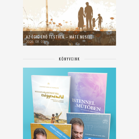
AZ ÉGIG ÉRŐ TESTVÉR – MÁTÉ MESÉJE
2026. 08. 01.
KÖNYVEINK