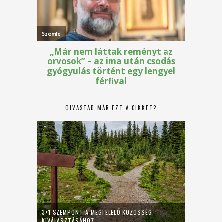
OLVASTAD MÁR EZT A CIKKET?
3+1 SZEMPONT A MEGFELELŐ KÖZÖSSÉG
KIVÁLASZTÁSÁHOZ