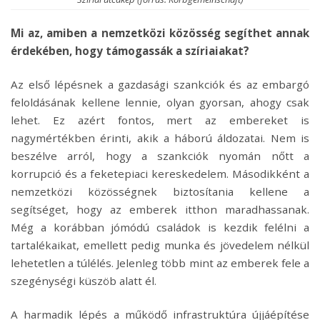
Mi az, amiben a nemzetközi közösség segíthet annak
érdekében, hogy támogassák a szíriaiakat?
Az első lépésnek a gazdasági szankciók és az embargó
feloldásának kellene lennie, olyan gyorsan, ahogy csak
lehet. Ez azért fontos, mert az embereket is
nagymértékben érinti, akik a háború áldozatai. Nem is
beszélve arról, hogy a szankciók nyomán nőtt a
korrupció és a feketepiaci kereskedelem. Másodikként a
nemzetközi közösségnek biztosítania kellene a
segítséget, hogy az emberek itthon maradhassanak.
Még a korábban jómódú családok is kezdik felélni a
tartalékaikat, emellett pedig munka és jövedelem nélkül
lehetetlen a túlélés. Jelenleg több mint az emberek fele a
szegénységi küszöb alatt él.
A harmadik lépés a működő infrastruktúra újjáépítése