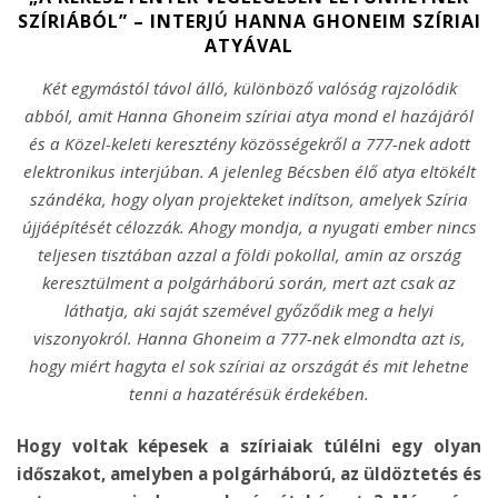
SZÍRIÁBÓL” – INTERJÚ HANNA GHONEIM SZÍRIAI
ATYÁVAL
Két egymástól távol álló, különböző valóság rajzolódik
abból, amit Hanna Ghoneim szíriai atya mond el hazájáról
és a Közel-keleti keresztény közösségekről a 777-nek adott
elektronikus interjúban. A jelenleg Bécsben élő atya eltökélt
szándéka, hogy olyan projekteket indítson, amelyek Szíria
újjáépítését célozzák. Ahogy mondja, a nyugati ember nincs
teljesen tisztában azzal a földi pokollal, amin az ország
keresztülment a polgárháború során, mert azt csak az
láthatja, aki saját szemével győződik meg a helyi
viszonyokról. Hanna Ghoneim a 777-nek elmondta azt is,
hogy miért hagyta el sok szíriai az országát és mit lehetne
tenni a hazatérésük érdekében.
Hogy voltak képesek a szíriaiak túlélni egy olyan
időszakot, amelyben a polgárháború, az üldöztetés és