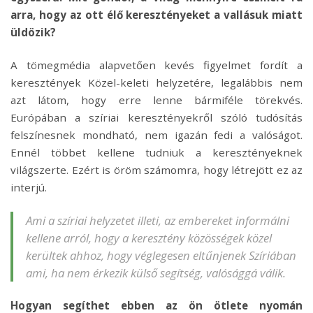
arra, hogy az ott élő keresztényeket a vallásuk miatt
üldözik?
A tömegmédia alapvetően kevés figyelmet fordít a
keresztények Közel-keleti helyzetére, legalábbis nem
azt látom, hogy erre lenne bármiféle törekvés.
Európában a szíriai keresztényekről szóló tudósítás
felszínesnek mondható, nem igazán fedi a valóságot.
Ennél többet kellene tudniuk a keresztényeknek
világszerte. Ezért is öröm számomra, hogy létrejött ez az
interjú.
Ami a szíriai helyzetet illeti, az embereket informálni
kellene arról, hogy a keresztény közösségek közel
kerültek ahhoz, hogy véglegesen eltűnjenek Szíriában
ami, ha nem érkezik külső segítség, valósággá válik.
Hogyan segíthet ebben az ön ötlete nyomán