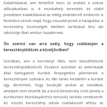
kialakításával, ami lehetővé teszi az aratást a száraz
időszakokban is. A munkahely teremtés és stabil
jövedelem kialakításával az eddig elvándorolt emberek is
fontolóra veszik majd, hogy visszatérjenek a hazájukba. A
keresztény közösségek életben tartásával lesz aki
üdvözölje őket amikor hazatérnek.
Ön szerint van arra esély, hogy csökkenjen a
keresztényüldözés a közeljövőben?
Szíriában, ami a kormányt illeti, nem beszélhetünk
keresztényüldözésről. Északon azonban az amerikaiak
által támogatott kurdok fenyegetést jelentenek a
keresztények számára. Az idei tanév kezdetén a kurdok
úgy döntöttek, hogy bezárják azokat az iskolákat,
amelyek nem vezetik be a Kurd Demokrata Unió (amely a
Kurdisztáni Munkáspárthoz tartozik) tanítási rendszerét.
Az összes keresztény iskola csatlakozott ahhoz az