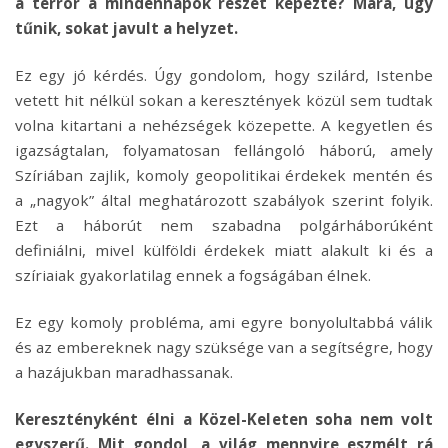
a terror a mindennapok részét képezte? Mára, úgy
tűnik, sokat javult a helyzet.
Ez egy jó kérdés. Úgy gondolom, hogy szilárd, Istenbe
vetett hit nélkül sokan a keresztények közül sem tudtak
volna kitartani a nehézségek közepette. A kegyetlen és
igazságtalan, folyamatosan fellángoló háború, amely
Szíriában zajlik, komoly geopolitikai érdekek mentén és
a „nagyok” által meghatározott szabályok szerint folyik.
Ezt a háborút nem szabadna polgárháborúként
definiálni, mivel külföldi érdekek miatt alakult ki és a
szíriaiak gyakorlatilag ennek a fogságában élnek.
Ez egy komoly probléma, ami egyre bonyolultabbá válik
és az embereknek nagy szüksége van a segítségre, hogy
a hazájukban maradhassanak.
Keresztényként élni a Közel-Keleten soha nem volt
egyszerű. Mit gondol, a világ mennyire eszmélt rá