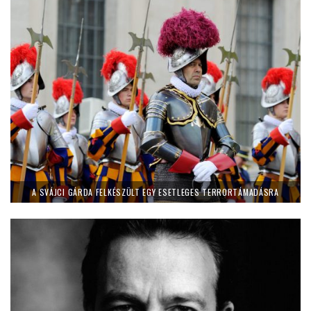
A SVÁJCI GÁRDA FELKÉSZÜLT EGY ESETLEGES TERRORTÁMADÁSRA