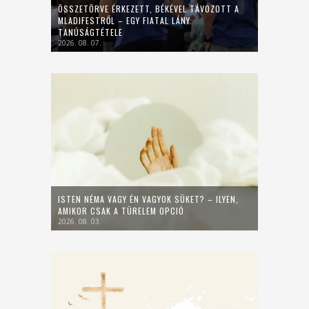
ÖSSZETÖRVE ÉRKEZETT, BÉKÉVEL TÁVOZOTT A
MLADIFESTRŐL – EGY FIATAL LÁNY
TANÚSÁGTÉTELE
2026. 08. 07.
ISTEN NÉMA VAGY ÉN VAGYOK SÜKET? – ILYEN,
AMIKOR CSAK A TÜRELEM OPCIÓ
2026. 08. 03.