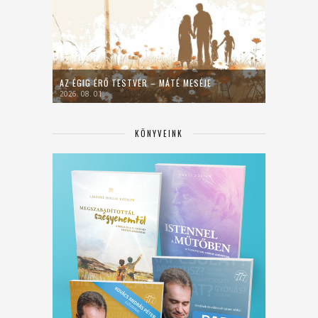
AZ ÉGIG ÉRŐ TESTVÉR – MÁTÉ MESÉJE
2026. 08. 01.
KÖNYVEINK