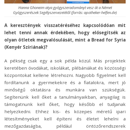
Hanna Ghoneim atya gyógyszeradományt vesz át a Német
Gyógyszerészek Segélyszervezetétől (forrás: apotheker-helfen.de)
A keresztények visszatéréséhez kapcsolódóan mit
lehet tenni annak érdekében, hogy elősegítsék az
olyan ötletek megvalósulását, mint a Bread for Syria
(Kenyér Szíriának)?
A pékség csak egy a sok példa közül. Más projektek
keretében óvodákat, iskolákat, plébániákat és közösségi
központokat kellene létrehozni. Nagyobb figyelmet kell
fordítanunk a gyermekekre és a fiatalokra, mert jó
minőségű oktatásra és munkára van szükségük.
Segítenünk kell őket a tanulmányaikban, anyagilag is
támogatnunk kell őket, hogy később el tudjanak
helyezkedni. Ehhez kis- és közepes méretű ipari
létesítményeket kell építeni és életet lehelni a
mezőgazdaságba, például öntözőrendszerek