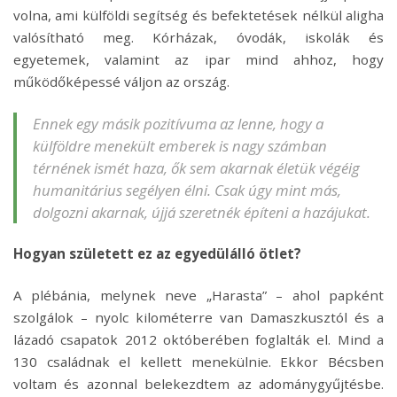
volna, ami külföldi segítség és befektetések nélkül aligha
valósítható meg. Kórházak, óvodák, iskolák és
egyetemek, valamint az ipar mind ahhoz, hogy
működőképessé váljon az ország.
Ennek egy másik pozitívuma az lenne, hogy a
külföldre menekült emberek is nagy számban
térnének ismét haza, ők sem akarnak életük végéig
humanitárius segélyen élni. Csak úgy mint más,
dolgozni akarnak, újjá szeretnék építeni a hazájukat.
Hogyan született ez az egyedülálló ötlet?
A plébánia, melynek neve „Harasta” – ahol papként
szolgálok – nyolc kilométerre van Damaszkusztól és a
lázadó csapatok 2012 októberében foglalták el. Mind a
130 családnak el kellett menekülnie. Ekkor Bécsben
voltam és azonnal belekezdtem az adománygyűjtésbe.