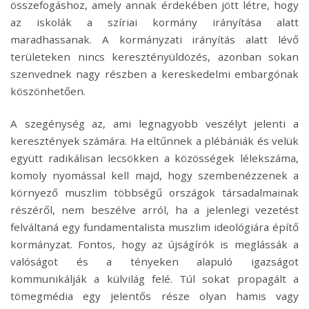
összefogáshoz, amely annak érdekében jött létre, hogy
az iskolák a szíriai kormány irányítása alatt
maradhassanak. A kormányzati irányítás alatt lévő
területeken nincs keresztényüldözés, azonban sokan
szenvednek nagy részben a kereskedelmi embargónak
köszönhetően.
A szegénység az, ami legnagyobb veszélyt jelenti a
keresztények számára. Ha eltűnnek a plébániák és velük
együtt radikálisan lecsökken a közösségek lélekszáma,
komoly nyomással kell majd, hogy szembenézzenek a
környező muszlim többségű országok társadalmainak
részéről, nem beszélve arról, ha a jelenlegi vezetést
felváltaná egy fundamentalista muszlim ideológiára építő
kormányzat. Fontos, hogy az újságírók is meglássák a
valóságot és a tényeken alapuló igazságot
kommunikálják a külvilág felé. Túl sokat propagált a
tömegmédia egy jelentős része olyan hamis vagy