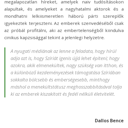
megalapozatlan híreket, amelyek naiv tudósításokon
alapultak, és amelyeket a nagyhatalmi aktorok és a
mondhatni lelkiismeretlen háború párti szereplők
igyekeztek terjeszteni. Az emberek szenvedéséből csak
az próbál profitálni, aki az embertelenségből kiindulva
cinikus kapzsisággal tekint a jelenlegi helyzetre.
A nyugati médiának az lenne a feladata, hogy hírül
adja azt is, hogy Szíriát igenis újjá lehet építeni; hogy
azokra, akik elmenekültek, nagy szükség van itthon, és
a különböző kezdeményezések támogatása Szíriában
sokkalta bölcsebb és emberségesebb, minthogy
máshol a menekültstátusz meghosszabbításával tolja
ki az emberek kiszakított és fedél nélküli életvitelét.
Dallos Bence