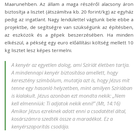
Maarunehben. Az állam a maga részéről alacsony áron
biztosítja a lisztet (átszámítva kb. 20 forint/kg) az egyház
pedig az ingatlant. Nagy lendülettel vágtunk bele ebbe a
projektbe, de segítségre van szükségünk az építésben,
az eszközök és a gépek beszerzésében. Ha minden
elkészül, a pékség egy euro előállítási költség mellett 10
kg lisztet lesz képes termelni.
A kenyér az egyetlen dolog, ami Szíriát életben tartja.
A mindennapi kenyér biztosítása amellett, hogy
keresztény szimbólum, mutatja azt is, hogy Jézus mit
tenne egy hasonló helyzetben, mint amilyen Szíriában
is kialakult.
Jézus azonban ezt mondta nekik: „Nem
kell elmenniük: Ti adjatok nekik enni!” (Mt, 14:16)
Amikor Jézus ezreknek adott enni a csodatétel által,
kosárszámra szedték össze a maradékot. Ez a
kenyérszaporítás csodája.