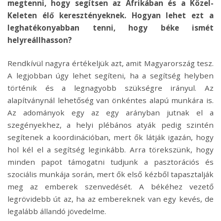
megtenni, hogy segítsen az Afrikában és a Közel-
Keleten élő keresztényeknek. Hogyan lehet ezt a
leghatékonyabban tenni, hogy béke ismét
helyreállhasson?
Rendkívül nagyra értékeljük azt, amit Magyarország tesz.
A legjobban úgy lehet segíteni, ha a segítség helyben
történik és a legnagyobb szükségre irányul. Az
alapítványnál lehetőség van önkéntes alapú munkára is.
Az adományok egy az egy arányban jutnak el a
szegényekhez, a helyi plébános atyák pedig szintén
segítenek a koordinációban, mert ők látják igazán, hogy
hol kél el a segítség leginkább. Arra törekszünk, hogy
minden papot támogatni tudjunk a pasztorációs és
szociális munkája során, mert ők első kézből tapasztalják
meg az emberek szenvedését. A békéhez vezető
legrövidebb út az, ha az embereknek van egy kevés, de
legalább állandó jövedelme.