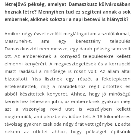
létrejövő pékség, amelyet Damaszkusz külvárosában
hoznak létre? Mennyiben tud ez segíteni annak a sok
embernek, akiknek sokszor a napi betevő is hiányzik?
Amikor négy évvel ezelőtt meglátogattam a szülőfalumat,
Maaruneh-t, ami egy keresztény település
Damaszkusztól nem messze, egy darab pékség sem volt
ott. Az embereknek a környező településekre kellett
elmenni kenyérért. A megvesztegetések és a korrupció
miatt ráadásul a minősége is rossz volt. Az állam által
biztosított friss lisztnek egy részét a feketepiacon
értékesítették, míg a maradékhoz régit öntöttek és
abból készítettek kenyeret. Ahhoz, hogy jó minőségű
kenyérhez lehessen jutni, az embereknek gyakran még
azt a viszonylag rövid utat is veszélyben kellett
megtenniük, ami pénzbe és időbe telt. A 18 kilométeres
távolság gyakran csak oda négy órát vett igénybe. Ez adta
nekem az ötletet ahhoz, hogy pékséget építsünk