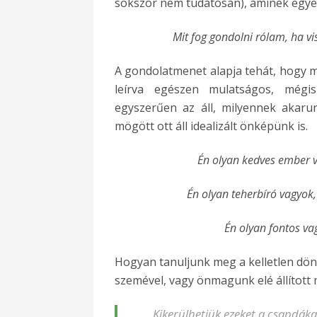
sokszor nem tudatosan), aminek egyetl
Mit fog gondolni rólam, ha v
A gondolatmenet alapja tehát, hogy 
leírva egészen mulatságos, mégi
egyszerűen az áll, milyennek akarun
mögött ott áll idealizált önképünk is.
Én olyan kedves ember va
Én olyan teherbíró vagyok,
Én olyan fontos vag
Hogyan tanuljunk meg a kelletlen dö
szemével, vagy önmagunk elé állított 
Kikerülhetjük ezeket a csapdákat