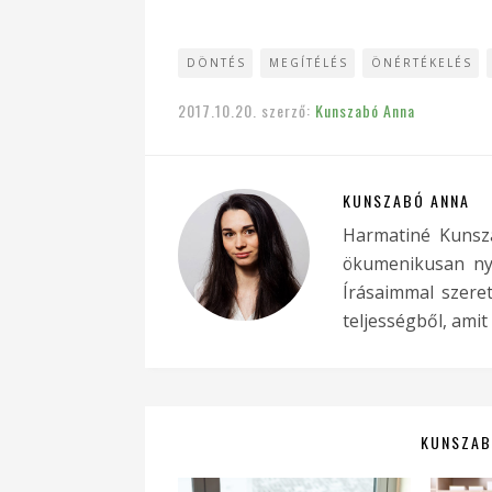
DÖNTÉS
MEGÍTÉLÉS
ÖNÉRTÉKELÉS
2017.10.20.
szerző:
Kunszabó Anna
KUNSZABÓ ANNA
Harmatiné Kunsz
ökumenikusan nyit
Írásaimmal szere
teljességből, amit
KUNSZAB