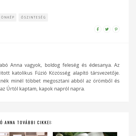
ÖNKÉP
ŐSZINTESÉG
abó Anna vagyok, boldog feleség és édesanya. Az
ott katolikus Fúzió Közösség alapító társvezetője.
tnék minél többet megosztani abból az örömből és
 az Úrtól kaptam, kapok napról napra.
Ó ANNA TOVÁBBI CIKKEI: