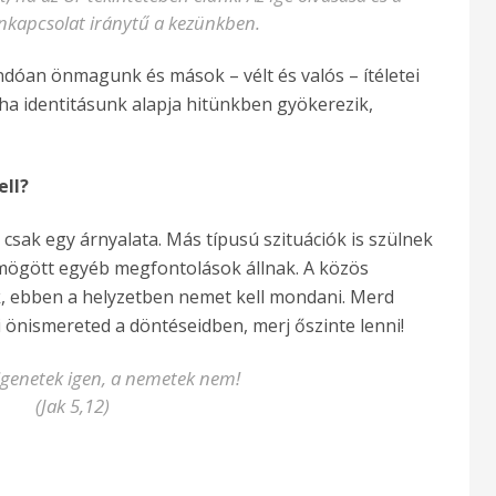
enkapcsolat iránytű a kezünkben.
ndóan önmagunk és mások – vélt és valós – ítéletei
ha identitásunk alapja hitünkben gyökerezik,
ll?
sak egy árnyalata. Más típusú szituációk is szülnek
mögött egyéb megfontolások állnak. A közös
k, ebben a helyzetben nemet kell mondani. Merd
nismereted a döntéseidben, merj őszinte lenni!
 igenetek igen, a nemetek nem!
(Jak 5,12)