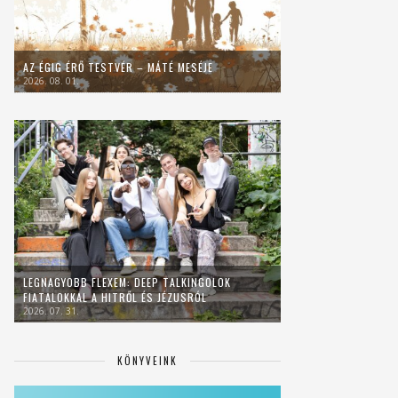
AZ ÉGIG ÉRŐ TESTVÉR – MÁTÉ MESÉJE
2026. 08. 01.
LEGNAGYOBB FLEXEM: DEEP TALKINGOLOK
FIATALOKKAL A HITRŐL ÉS JÉZUSRÓL
2026. 07. 31.
KÖNYVEINK