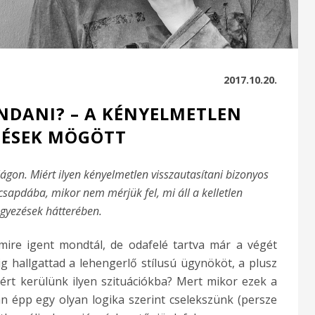
2017.10.20.
DANI? – A KÉNYELMETLEN
ÉSEK MÖGÖTT
ágon. Miért ilyen kényelmetlen visszautasítani bizonyos
csapdába, mikor nem mérjük fel, mi áll a kelletlen
gyezések hátterében.
amire igent mondtál, de odafelé tartva már a végét
 hallgattad a lehengerlő stílusú ügynököt, a plusz
iért kerülünk ilyen szituációkba? Mert mikor ezek a
n épp egy olyan logika szerint cselekszünk (persze