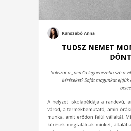
Kunszabó Anna
TUDSZ NEMET MON
DÖNT
Sokszor a „nem”a legnehezebb szó a vil
kéréseket? Saját magunkat ejtjük 
belee
A helyzet iskolapéldája a randevú, 
várod, a termékbemutató, amin órákig
munka, amit erődön felül vállaltál. M
kérések megtalálnak minket, általába