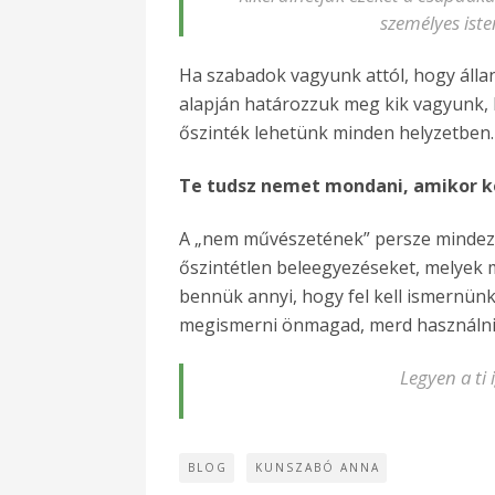
személyes ist
Ha szabadok vagyunk attól, hogy álla
alapján határozzuk meg kik vagyunk, 
őszinték lehetünk minden helyzetben.
Te tudsz nemet mondani, amikor ke
A „nem művészetének” persze mindez c
őszintétlen beleegyezéseket, melyek 
bennük annyi, hogy fel kell ismernün
megismerni önmagad, merd használni ö
Legyen a ti
BLOG
KUNSZABÓ ANNA