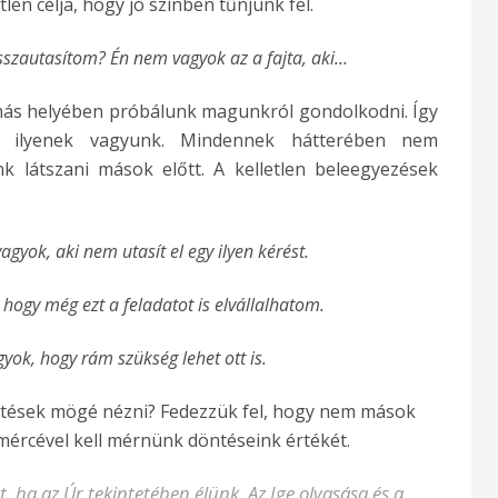
en célja, hogy jó színben tűnjünk fel.
isszautasítom? Én nem vagyok az a fajta, aki…
más helyében próbálunk magunkról gondolkodni. Így
s ilyenek vagyunk. Mindennek hátterében nem
k látszani mások előtt. A kelletlen beleegyezések
gyok, aki nem utasít el egy ilyen kérést.
 hogy még ezt a feladatot is elvállalhatom.
yok, hogy rám szükség lehet ott is.
ntések mögé nézni? Fedezzük fel, hogy nem mások
mércével kell mérnünk döntéseink értékét.
, ha az Úr tekintetében élünk. Az Ige olvasása és a