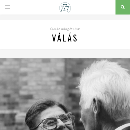
Címke böngészése
VÁLÁS