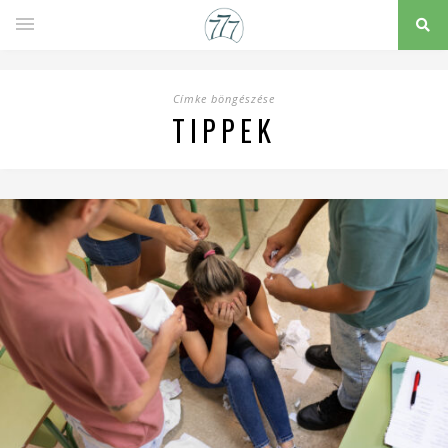
Címke böngészése
TIPPEK