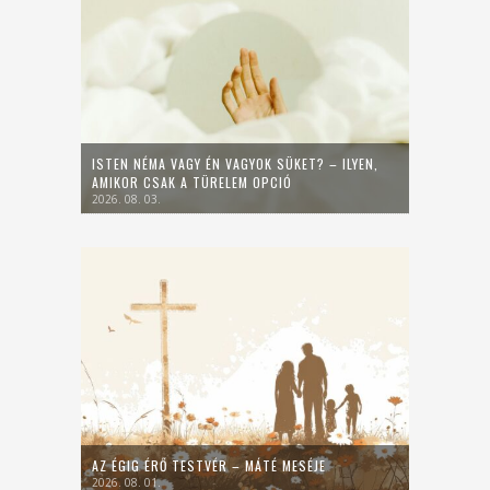
ISTEN NÉMA VAGY ÉN VAGYOK SÜKET? – ILYEN,
AMIKOR CSAK A TÜRELEM OPCIÓ
2026. 08. 03.
AZ ÉGIG ÉRŐ TESTVÉR – MÁTÉ MESÉJE
2026. 08. 01.