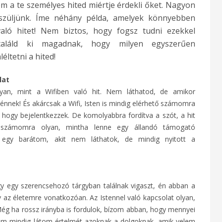
m a te személyes hited miértje érdekli őket. Nagyon
észüljünk. Íme néhány példa, amelyek könnyebben
aló hitet! Nem biztos, hogy fogsz tudni ezekkel
találd ki magadnak, hogy milyen egyszerűen
ltetni a hited!
lat
lyan, mint a Wifiben való hit. Nem láthatod, de amikor
ténnek! És akárcsak a Wifi, Isten is mindig elérhető számomra
, hogy bejelentkezzek. De komolyabbra fordítva a szót, a hit
 számomra olyan, mintha lenne egy állandó támogató
 egy barátom, akit nem láthatok, de mindig nyitott a
y egy szerencsehozó tárgyban találnak vigaszt, én abban a
 az életemre vonatkozóan. Az Istennel való kapcsolat olyan,
ég ha rossz irányba is fordulok, bízom abban, hogy mennyei
 nem mindig látom értelmét azoknak a dolgoknak, amik velem