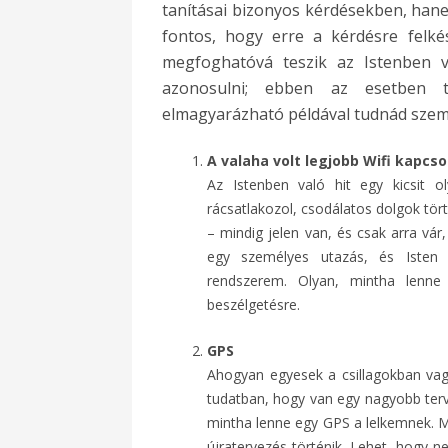
tanításai bizonyos kérdésekben, hane
fontos, hogy erre a kérdésre felk
megfoghatóvá teszik az Istenben v
azonosulni; ebben az esetben 
elmagyarázható példával tudnád szemlé
A valaha volt legjobb Wifi kapcso
Az Istenben való hit egy kicsit o
rácsatlakozol, csodálatos dolgok tör
– mindig jelen van, és csak arra vár
egy személyes utazás, és Isten
rendszerem. Olyan, mintha lenne
beszélgetésre.
GPS
Ahogyan egyesek a csillagokban vag
tudatban, hogy van egy nagyobb terv
mintha lenne egy GPS a lelkemnek. M
újratervezés történik. Lehet, hogy