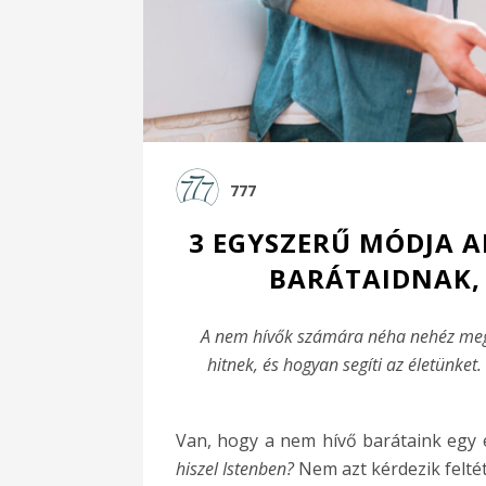
777
3 EGYSZERŰ MÓDJA 
BARÁTAIDNAK, 
A nem hívők számára néha nehéz megér
hitnek, és hogyan segíti az életünket
Van, hogy a nem hívő barátaink egy 
hiszel Istenben?
Nem azt kérdezik felté