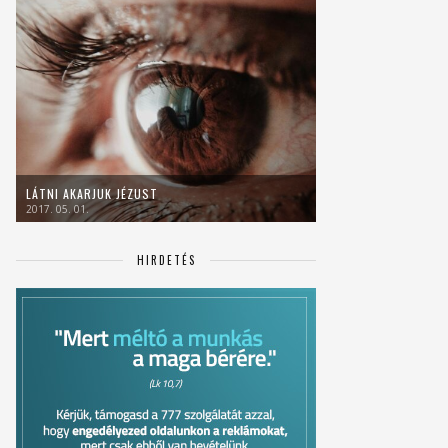
LÁTNI AKARJUK JÉZUST
2017. 05. 01.
HIRDETÉS