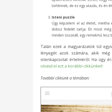
történnek, de ez egy utazás, és én é
Isteni puzzle
Úgy képzelem el az életet, mintha e
doboz fedelét tartja. Én most még
minden összeáll, egy remekmű lesz b
Talán ezek a magyarázatok túl egys
lényegét azok számára, akik még 
istenkapcsolat értelméről. Ha úgy ér
olvasd el ezt a korábbi cikkünket!
További cikkünk a témában: