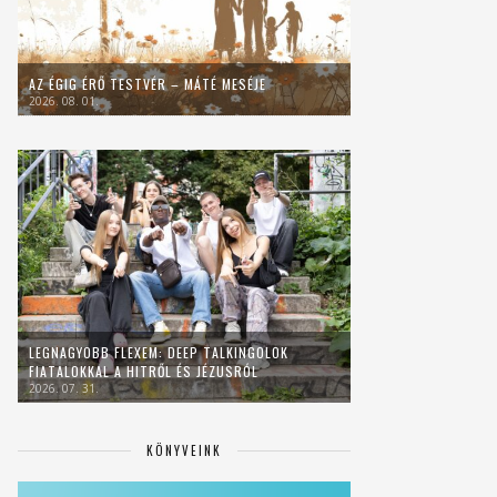
AZ ÉGIG ÉRŐ TESTVÉR – MÁTÉ MESÉJE
2026. 08. 01.
LEGNAGYOBB FLEXEM: DEEP TALKINGOLOK
FIATALOKKAL A HITRŐL ÉS JÉZUSRÓL
2026. 07. 31.
KÖNYVEINK