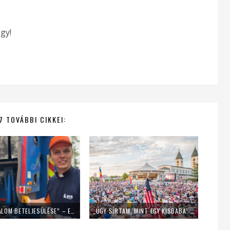
gy!
7 TOVÁBBI CIKKEI:
„EZ EGY ÁLOM BETELJESÜLÉSE” – EGY NAPIG KUKÁSNAK ÁLLT EGY LENGYEL PAP
„ÚGY SÍRTAM, MINT EGY KISBABA” – FIATALOK A MLADIFESTRŐL