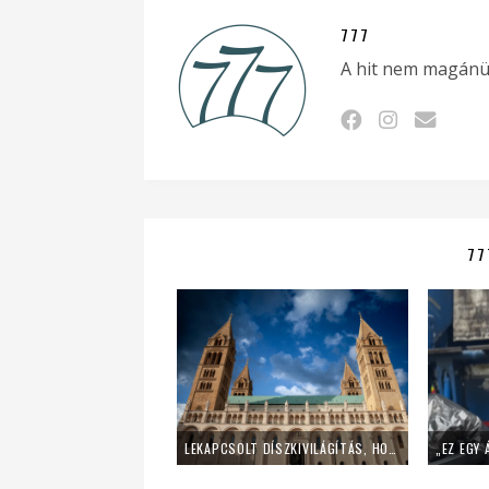
777
A hit nem magánü
77
LEKAPCSOLT DÍSZKIVILÁGÍTÁS, HOME OFFICE – ÍGY SPÓROL AZ ENERGIÁVAL A PÉCSI EGYHÁZMEGYE