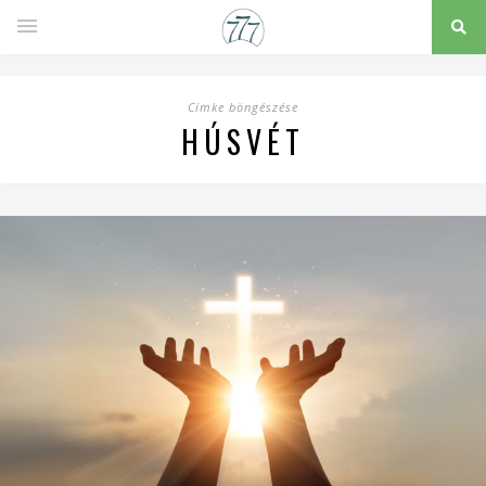
Címke böngészése
HÚSVÉT