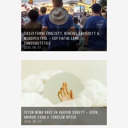
ÖSSZETÖRVE ÉRKEZETT, BÉKÉVEL TÁVOZOTT A
MLADIFESTRŐL – EGY FIATAL LÁNY
TANÚSÁGTÉTELE
2026. 08. 07.
ISTEN NÉMA VAGY ÉN VAGYOK SÜKET? – ILYEN,
AMIKOR CSAK A TÜRELEM OPCIÓ
2026. 08. 03.