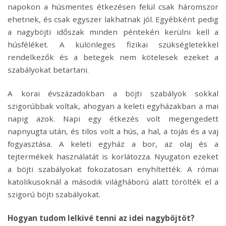
napokon a húsmentes étkezésen felül csak háromszor
ehetnek, és csak egyszer lakhatnak jól. Egyébként pedig
a nagyböjti időszak minden péntekén kerülni kell a
húsféléket. A különleges fizikai szükségletekkel
rendelkezők és a betegek nem kötelesek ezeket a
szabályokat betartani.
A korai évszázadokban a böjti szabályok sokkal
szigorúbbak voltak, ahogyan a keleti egyházakban a mai
napig azok. Napi egy étkezés volt megengedett
napnyugta után, és tilos volt a hús, a hal, a tojás és a vaj
fogyasztása. A keleti egyház a bor, az olaj és a
tejtermékek használatát is korlátozza. Nyugaton ezeket
a böjti szabályokat fokozatosan enyhítették. A római
katolikusoknál a második világháború alatt törölték el a
szigorú böjti szabályokat.
Hogyan tudom lelkivé tenni az idei nagyböjtöt?