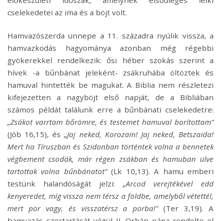
előkészületi időszak, amelynek elsődleges lelki
cselekedetei az ima és a böjt volt.
Hamvazószerda ünnepe a 11. századra nyúlik vissza, a
hamvazkodás hagyománya azonban még régebbi
gyökerekkel rendelkezik: ősi héber szokás szerint a
hívek -a bűnbánat jeleként- zsákruhába öltöztek és
hamuval hintették be magukat. A Biblia nem részletezi
kifejezetten a nagyböjt első napját, de a Bibliában
számos példát találunk erre a bűnbánati cselekedetre:
„Zsákot varrtam bőrömre, és testemet hamuval borítottam”
(Jób 16,15), és
„Jaj neked, Korozain! Jaj neked, Betszaida!
Mert ha Tíruszban és Szidonban történtek volna a bennetek
végbement csodák, már régen zsákban és hamuban ülve
tartottak volna bűnbánatot”
(Lk 10,13). A hamu emberi
testünk halandóságát jelzi:
„Arcod verejtékével edd
kenyeredet, míg vissza nem térsz a földbe, amelyből vétettél,
mert por vagy, és visszatérsz a porba!”
(Ter 3,19). A
hamvazás szertartását végül II. Orbán pápa rendelte el