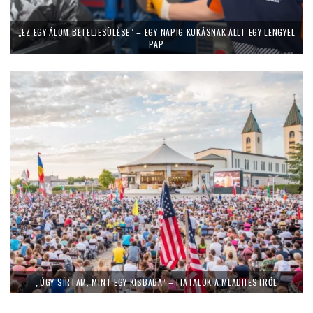
„EZ EGY ÁLOM BETELJESÜLÉSE” – EGY NAPIG KUKÁSNAK ÁLLT EGY LENGYEL
PAP
„ÚGY SÍRTAM, MINT EGY KISBABA” – FIATALOK A MLADIFESTRŐL