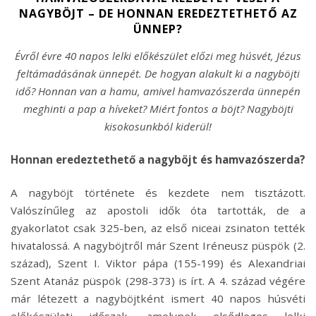
NAGYBÖJT – DE HONNAN EREDEZTETHETŐ AZ
ÜNNEP?
Évről évre 40 napos lelki előkészület előzi meg húsvét, Jézus
feltámadásának ünnepét. De hogyan alakult ki a nagyböjti
idő? Honnan van a hamu, amivel hamvazószerda ünnepén
meghinti a pap a híveket? Miért fontos a böjt? Nagyböjti
kisokosunkból kiderül!
Honnan eredeztethető a nagyböjt és hamvazószerda?
A nagyböjt története és kezdete nem tisztázott.
Valószínűleg az apostoli idők óta tartották, de a
gyakorlatot csak 325-ben, az első niceai zsinaton tették
hivatalossá. A nagyböjtről már Szent Iréneusz püspök (2.
század), Szent I. Viktor pápa (155-199) és Alexandriai
Szent Atanáz püspök (298-373) is írt. A 4. század végére
már létezett a nagyböjtként ismert 40 napos húsvéti