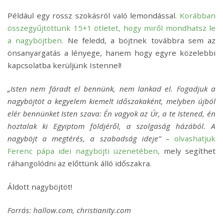
Például egy rossz szokásról való lemondással.
Korábban
összegyűjtöttünk 15+1 ötletet, hogy miről mondhatsz le
a nagyböjtben.
Ne feledd, a böjtnek továbbra sem az
önsanyargatás a lényege, hanem hogy egyre közelebbi
kapcsolatba kerüljünk Istennel!
„Isten nem fáradt el bennünk, nem lankad el. Fogadjuk a
nagyböjtöt a kegyelem kiemelt időszakaként, melyben újból
elér bennünket Isten szava: Én vagyok az Úr, a te Istened, én
hoztalak ki Egyiptom földjéről, a szolgaság házából. A
nagyböjt a megtérés, a szabadság ideje” –
olvashatjuk
Ferenc pápa idei nagyböjti üzenetében,
mely segíthet
ráhangolódni az előttünk álló időszakra.
Áldott nagyböjtöt!
Forrás: hallow.com, christianity.com