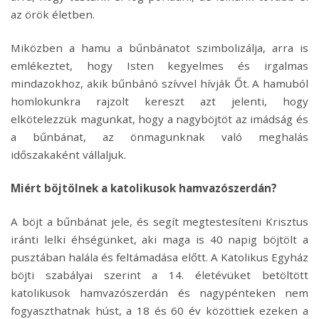
az örök életben.
Miközben a hamu a bűnbánatot szimbolizálja, arra is
emlékeztet, hogy Isten kegyelmes és irgalmas
mindazokhoz, akik bűnbánó szívvel hívják Őt. A hamuból
homlokunkra rajzolt kereszt azt jelenti, hogy
elkötelezzük magunkat, hogy a nagyböjtöt az imádság és
a bűnbánat, az önmagunknak való meghalás
időszakaként vállaljuk.
Miért böjtölnek a katolikusok hamvazószerdán?
A böjt a bűnbánat jele, és segít megtestesíteni Krisztus
iránti lelki éhségünket, aki maga is 40 napig böjtölt a
pusztában halála és feltámadása előtt. A Katolikus Egyház
böjti szabályai szerint a 14. életévüket betöltött
katolikusok hamvazószerdán és nagypénteken nem
fogyaszthatnak húst, a 18 és 60 év közöttiek ezeken a