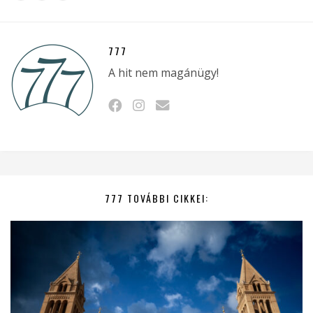
777
A hit nem magánügy!
777 TOVÁBBI CIKKEI: