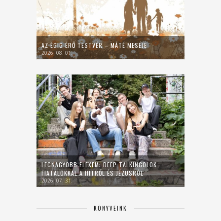
AZ ÉGIG ÉRŐ TESTVÉR – MÁTÉ MESÉJE
2026. 08. 01.
LEGNAGYOBB FLEXEM: DEEP TALKINGOLOK
FIATALOKKAL A HITRŐL ÉS JÉZUSRÓL
2026. 07. 31.
KÖNYVEINK