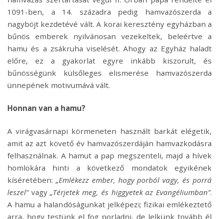
1091-ben, a 14. századra pedig hamvazószerda a
nagyböjt kezdetévé vált. A korai keresztény egyházban a
bűnös emberek nyilvánosan vezekeltek, beleértve a
hamu és a zsákruha viselését. Ahogy az Egyház haladt
előre, ez a gyakorlat egyre inkább kiszorult, és
bűnösségünk külsőleges elismerése hamvazószerda
ünnepének motivumává vált.
Honnan van a hamu?
A virágvasárnapi körmeneten használt barkát elégetik,
amit az azt követő év hamvazószerdáján hamvazkodásra
felhasználnak. A hamut a pap megszenteli, majd a hívek
homlokára hinti a következő mondatok egyikének
kíséretében:
„Emlékezz ember, hogy porból vagy, és porrá
leszel”
vagy
„Térjetek meg, és higgyetek az Evangéliumban”
.
A hamu a halandóságunkat jelképezi; fizikai emlékeztető
arra, hogy testünk el fog porladni, de lelkünk tovább él