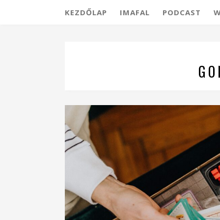
KEZDŐLAP
IMAFAL
PODCAST
W
GO