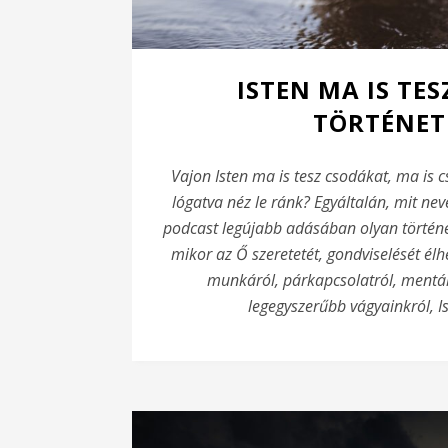
ISTEN MA IS TE
TÖRTÉNET
Vajon Isten ma is tesz csodákat, ma is 
lógatva néz le ránk? Egyáltalán, mit ne
podcast legújabb adásában olyan történet
mikor az Ő szeretetét, gondviselését élh
munkáról, párkapcsolatról, mentál
legegyszerűbb vágyainkról, I