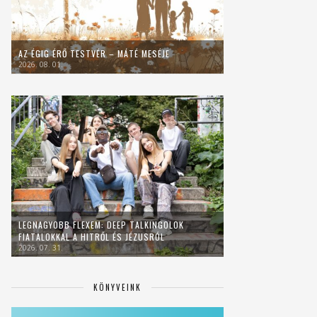
AZ ÉGIG ÉRŐ TESTVÉR – MÁTÉ MESÉJE
2026. 08. 01.
LEGNAGYOBB FLEXEM: DEEP TALKINGOLOK
FIATALOKKAL A HITRŐL ÉS JÉZUSRÓL
2026. 07. 31.
KÖNYVEINK