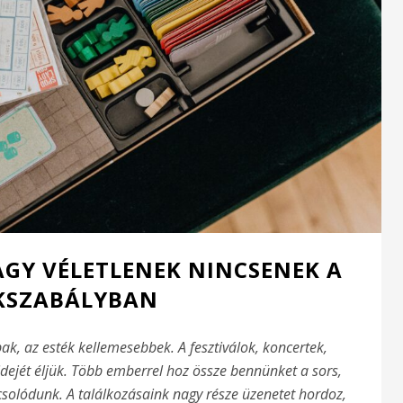
VAGY VÉLETLENEK NINCSENEK A
KSZABÁLYBAN
k, az esték kellemesebbek. A fesztiválok, koncertek,
dejét éljük. Több emberrel hoz össze bennünket a sors,
pcsolódunk. A találkozásaink nagy része üzenetet hordoz,