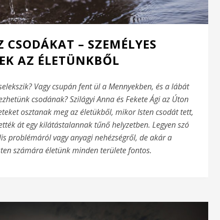
SZ CSODÁKAT – SZEMÉLYES
EK AZ ÉLETÜNKBŐL
cselekszik? Vagy csupán fent ül a Mennyekben, és a lábát
vezhetünk csodának? Szilágyi Anna és Fekete Ági az Úton
eket osztanak meg az életükből, mikor Isten csodát tett,
ették át egy kilátástalannak tűnő helyzetben. Legyen szó
is problémáról vagy anyagi nehézségről, de akár a
sten számára életünk minden területe fontos.