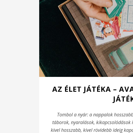
AZ ÉLET JÁTÉKA – A
JÁTÉ
Tombol a nyár: a nappalok hosszabba
táborok, nyaralások, kikapcsolódások i
kivel hosszabb, kivel rövidebb ideig ka