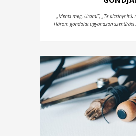
„Ments meg, Uram!”, „Te kicsinyhitű, m
Három gondolat ugyanazon szentírási s