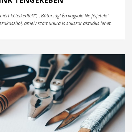
iért kételkedtél?”, „Bátorság! Én vagyok! Ne féljetek!”
zakaszból, amely számunkra is sokszor aktuális lehet.