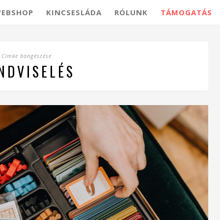
EBSHOP
KINCSESLÁDA
RÓLUNK
TÁMOGATÁS
Címke böngészése
NDVISELÉS