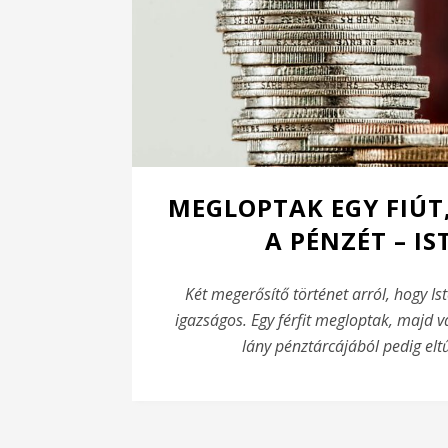
MEGLOPTAK EGY FIÚT,
A PÉNZÉT – I
Két megerősítő történet arról, hogy Is
igazságos. Egy férfit megloptak, majd vá
lány pénztárcájából pedig eltű