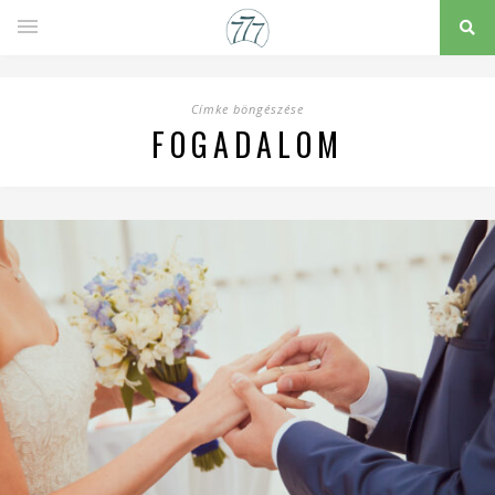
Címke böngészése
FOGADALOM