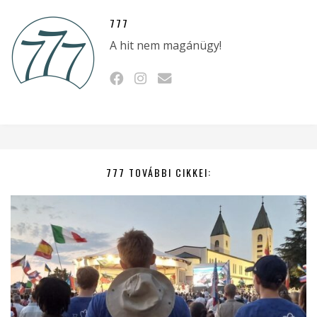
777
A hit nem magánügy!
777 TOVÁBBI CIKKEI: