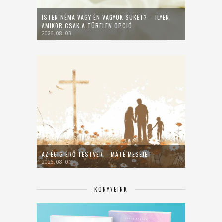
ISTEN NÉMA VAGY ÉN VAGYOK SÜKET? – ILYEN,
AMIKOR CSAK A TÜRELEM OPCIÓ
2026. 08. 03.
AZ ÉGIG ÉRŐ TESTVÉR – MÁTÉ MESÉJE
2026. 08. 01.
KÖNYVEINK