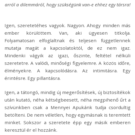
arról a dilemmáról, hogy szükségünk van-e ehhez egy társra!
Igen, szeretetéhes vagyok. Nagyon. Ahogy minden más
ember körülöttem. Van, aki ügyesen titkolja.
Folyamatosan elfoglaltnak és teljesen függetlennek
mutatja magát a kapcsolatoktól, de ez nem igaz.
Mindenki vágyik az igazi, őszinte, feltétel nélküli
szeretetre. A valódi, minőségi figyelemre. A közös időre,
élményekre. A kapcsolódásra. Az intimitásra. Egy
érintésre. Egy pillantásra.
Igen, a tátongó, mindig új megerősítések, új biztosítékok
után kutató, néha kétségbeesett, néha megpihenő űrt a
szívünkben csak a Mennyei Apukánk tudja csordultig
betölteni. De nem véletlen, hogy egymásnak is teremtett
minket. Sokszor a szeretete épp egy másik emberen
keresztül ér el hozzánk.