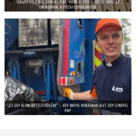
LEKAPCSOLT DÍSZKIVILÁGÍTÁS, HOME OFFICE – ÍGY SPÓROL AZ
ENERGIÁVAL A PÉCSI EGYHÁZMEGYE
„EZ EGY ÁLOM BETELJESÜLÉSE” – EGY NAPIG KUKÁSNAK ÁLLT EGY LENGYEL
PAP