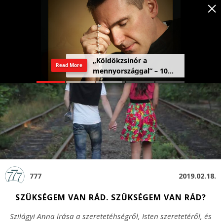
Szeretetország: a haza,
Read More
amely a szívben kezdődik
777
2019.02.18.
SZÜKSÉGEM VAN RÁD. SZÜKSÉGEM VAN RÁD?
Szilágyi Anna írása a szeretetéhségről, Isten szeretetéről, és