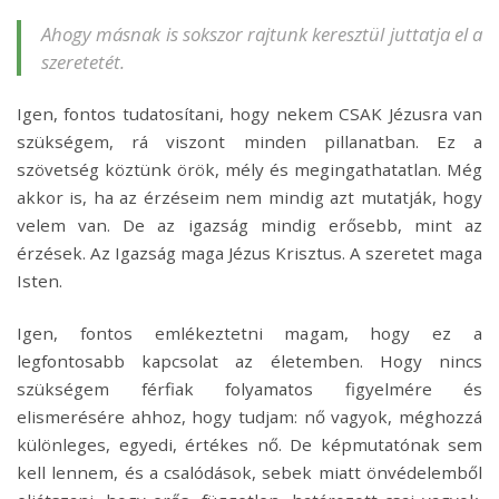
Ahogy másnak is sokszor rajtunk keresztül juttatja el a
szeretetét.
Igen, fontos tudatosítani, hogy nekem CSAK Jézusra van
szükségem, rá viszont minden pillanatban. Ez a
szövetség köztünk örök, mély és megingathatatlan. Még
akkor is, ha az érzéseim nem mindig azt mutatják, hogy
velem van. De az igazság mindig erősebb, mint az
érzések. Az Igazság maga Jézus Krisztus. A szeretet maga
Isten.
Igen, fontos emlékeztetni magam, hogy ez a
legfontosabb kapcsolat az életemben. Hogy nincs
szükségem férfiak folyamatos figyelmére és
elismerésére ahhoz, hogy tudjam: nő vagyok, méghozzá
különleges, egyedi, értékes nő. De képmutatónak sem
kell lennem, és a csalódások, sebek miatt önvédelemből