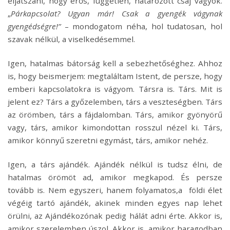
eljátszani, hogy erős, független, határozott csaj vagyok.
„
Párkapcsolat? Ugyan már! Csak a gyengék vágynak
gyengédségre!”
– mondogatom néha, hol tudatosan, hol
szavak nélkül, a viselkedésemmel.
Igen, hatalmas bátorság kell a sebezhetőséghez. Ahhoz
is, hogy beismerjem: megtaláltam Istent, de persze, hogy
emberi kapcsolatokra is vágyom. Társra is. Társ. Mit is
jelent ez? Társ a győzelemben, társ a veszteségben. Társ
az örömben, társ a fájdalomban. Társ, amikor gyönyörű
vagy, társ, amikor kimondottan rosszul nézel ki. Társ,
amikor könnyű szeretni egymást, társ, amikor nehéz.
Igen, a társ ajándék. Ajándék nélkül is tudsz élni, de
hatalmas örömöt ad, amikor megkapod. És persze
tovább is. Nem egyszeri, hanem folyamatos,a földi élet
végéig tartó ajándék, akinek minden egyes nap lehet
örülni, az Ajándékozónak pedig hálát adni érte. Akkor is,
amikor szerelemben úszol. Akkor is, amikor haragodban