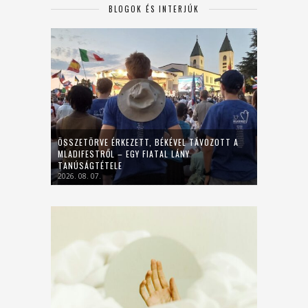
BLOGOK ÉS INTERJÚK
ÖSSZETÖRVE ÉRKEZETT, BÉKÉVEL TÁVOZOTT A
MLADIFESTRŐL – EGY FIATAL LÁNY
TANÚSÁGTÉTELE
2026. 08. 07.