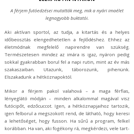
A férjem futóedzései mutatták meg, mik a nyári imaélet
legnagyobb buktatói.
Aki aktívan sportol, az tudja, a kitartás és a helyes
időbeosztás elengedhetetlen a fejlődéshez. Ehhez az
életmódnak megfelelő napirendre van szükség.
Természetesen mindez az imára is igaz, nyáron pedig
sokkal gyakrabban borul fel a napi rutin, mint az év más
szakaszaiban. Utazunk, táborozunk, pihenünk.
Elszakadunk a hétköznapoktól.
Mikor a férjem pakol valahová – a maga férfias,
lényeglátó módján – minden alkalommal magával visz
futócipőt, edzőcuccot. Igen, a hétköznapjaihoz tartozik,
igen felborul a megszokott rend, de látható, hogy keresi
a lehetőséget, hogy fusson. Ha sűrű a program, felkel
korábban. Ha van, aki fogékony rá, megkérdezi, vele tart-