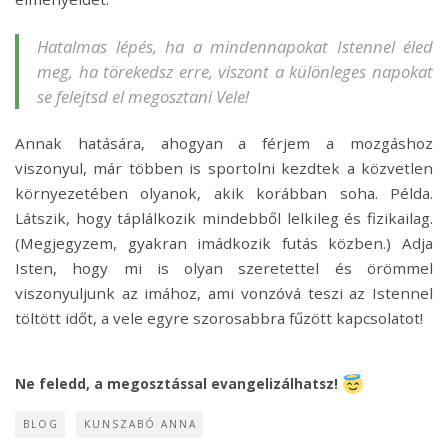
Hatalmas lépés, ha a mindennapokat Istennel éled
meg, ha törekedsz erre, viszont a különleges napokat
se felejtsd el megosztani Vele!
Annak hatására, ahogyan a férjem a mozgáshoz
viszonyul, már többen is sportolni kezdtek a közvetlen
környezetében olyanok, akik korábban soha. Példa.
Látszik, hogy táplálkozik mindebből lelkileg és fizikailag.
(Megjegyzem, gyakran imádkozik futás közben.) Adja
Isten, hogy mi is olyan szeretettel és örömmel
viszonyuljunk az imához, ami vonzóvá teszi az Istennel
töltött időt, a vele egyre szorosabbra fűzött kapcsolatot!
Ne feledd, a megosztással evangelizálhatsz!
BLOG
KUNSZABÓ ANNA