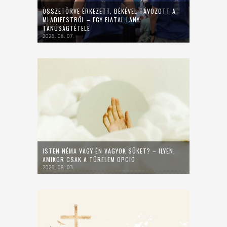
ÖSSZETÖRVE ÉRKEZETT, BÉKÉVEL TÁVOZOTT A
MLADIFESTRŐL – EGY FIATAL LÁNY
TANÚSÁGTÉTELE
2026. 08. 07.
ISTEN NÉMA VAGY ÉN VAGYOK SÜKET? – ILYEN,
AMIKOR CSAK A TÜRELEM OPCIÓ
2026. 08. 03.