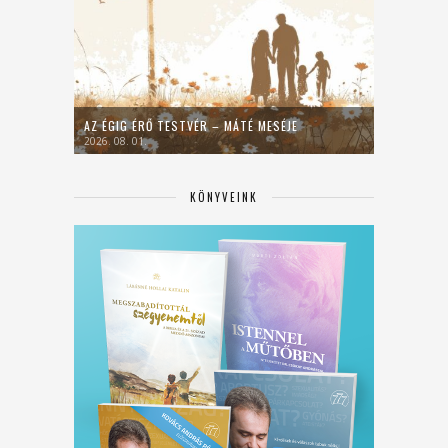
AZ ÉGIG ÉRŐ TESTVÉR – MÁTÉ MESÉJE
2026. 08. 01.
KÖNYVEINK