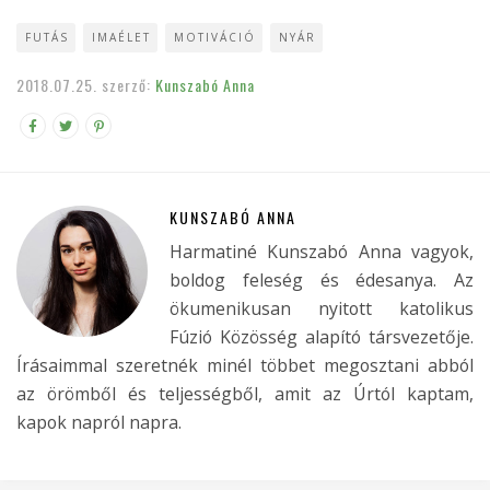
FUTÁS
IMAÉLET
MOTIVÁCIÓ
NYÁR
2018.07.25.
szerző:
Kunszabó Anna
KUNSZABÓ ANNA
Harmatiné Kunszabó Anna vagyok,
boldog feleség és édesanya. Az
ökumenikusan nyitott katolikus
Fúzió Közösség alapító társvezetője.
Írásaimmal szeretnék minél többet megosztani abból
az örömből és teljességből, amit az Úrtól kaptam,
kapok napról napra.