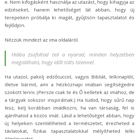
e. Nem kifogásként használja az utazást, hogy kihagyja az
edzéseket, hanem lehetőséget lát abban, hogy új
terepeken próbálja ki magát, gyűjtsön tapasztalatot és
fejlődjön.
Nézzük mindezt az ima oldaláról.
Hiába zsúfoltad teli a nyarad, minden helyzetben
megoldható, hogy időt tölts Istennel.
Ha utazol, pakolj edzőcuccot, vagyis Bibliát, lelkinaplót,
illetve bármit, ami a hézköznapi imában segítségedre
szokott lenni. (Persze csak te és Ő kelletek az imához, de
a tárgyak sokszor inspirálnak.) Ha tudod, hogy sűrű nap
lesz, kelj korábban imádkozni, ha van társaság, fel is
ajánlhatod a közös imát. Lásd a lehetőséget abban, hogy
új helyeken szemlélheted a természetet, érezheted a
távlatokat, fizikai tapasztalatokkal mélyítheted lelki
élményeidet.