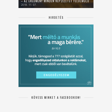
– AZ EREDMÉNY MINDEN KÉPZELETET FELÜLMÚLÓ
2018. 11. 07.
HIRDETÉS
KÖVESS MINKET A FACEBOOKON!