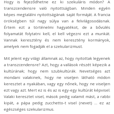
Hogy is fejeződhetne ez ki szekuláris módon? A
transzcendensre való nyitottságban. Minden egyén
képes megtalálni nyitottságának saját formáját. A francia
örökségben túl nagy súlya van a felvilágosodásnak.
Értem ezt a történelmi hagyatékot, de a bővülés
folyamatát folytatni kell, el kell végezni ezt a munkát.
Vannak keresztény és nem keresztény kormányok,
amelyek nem fogadják el a szekularizmust.
Mit jelent egy világi államnak az, hogy nyitottak legyenek
a transzcendensre? Azt, hogy a vallások részét képezik a
kultúrának; hogy nem szubkultúrák. Nevetséges azt
mondani valakinek, hogy ne viseljen látható módon
keresztet a nyakában, vagy egy nőnek, hogy ne viseljen
ezt vagy azt. Mert ez is és az is egy-egy kultúrát képvisel.
Valaki keresztet visel, mások pedig valamit mást, a rabbi
kipát, a pápa pedig zucchetto-t visel (nevet) … ez az
egészséges szekularizmus.