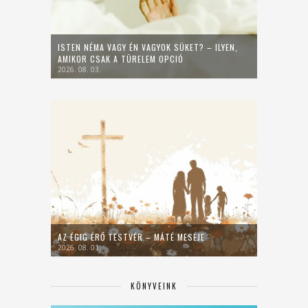
ISTEN NÉMA VAGY ÉN VAGYOK SÜKET? – ILYEN,
AMIKOR CSAK A TÜRELEM OPCIÓ
2026. 08. 03.
AZ ÉGIG ÉRŐ TESTVÉR – MÁTÉ MESÉJE
2026. 08. 01.
KÖNYVEINK