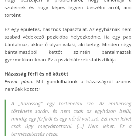
szüleinek és hogy képes legyen beszélni arról, ami
történt.
Ez egy épületes, hasznos tapasztalat. Az egyháznak nem
szabad védekező pozícióba helyezkednie. Ha egy pap
bántalmaz, akkor ő olyan valaki, aki beteg. Minden négy
bántalmazóból kettőt szintén bántalmaztak
gyermekkorukban. Ez a pszichiáterek statisztikája.
Házasság férfi és nő között
Ferenc pápa
: Mit gondolhatunk a házasságról azonos
neműek között?
A „házasság” egy történelmi szó. Az emberiség
története során, és nem csak az egyházon belül,
mindig egy férfiről és egy nőről volt szó. Ezt nem lehet
csak úgy megváltoztatni. […] Nem lehet. Ez a
természetesség része.