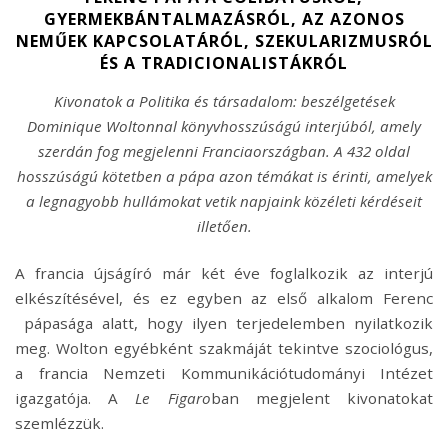
GYERMEKBÁNTALMAZÁSRÓL, AZ AZONOS
NEMŰEK KAPCSOLATÁRÓL, SZEKULARIZMUSRÓL
ÉS A TRADICIONALISTÁKRÓL
Kivonatok a Politika és társadalom: beszélgetések
Dominique Woltonnal könyvhosszúságú interjúból, amely
szerdán fog megjelenni Franciaországban. A 432 oldal
hosszúságú kötetben a pápa azon témákat is érinti, amelyek
a legnagyobb hullámokat vetik napjaink közéleti kérdéseit
illetően.
A francia újságíró már két éve foglalkozik az interjú
elkészítésével, és ez egyben az első alkalom Ferenc
pápasága alatt, hogy ilyen terjedelemben nyilatkozik
meg. Wolton egyébként szakmáját tekintve szociológus,
a francia Nemzeti Kommunikációtudományi Intézet
igazgatója. A
Le Figaro
ban megjelent kivonatokat
szemlézzük.