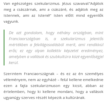
Van egészséges szekularizmus. Jézus szavaival:”Adjátok
meg a császárnak, ami a császáré, és adjátok meg az
Istennek, ami az Istené!” Isten előtt mind egyenlők
vagyunk.
De azt gondolom, hogy néhány országban, mint
Franciaországban is, a szekularizmus jelentős
mértékben a felvilágosodásból merít, ami rendkívül
erős; ez egy olyan kollektív képzetet eredményez,
amelyben a vallások és szubkultúra közé egyenlőségjel
kerül.
Szerintem Franciaországnak – és ez az én személyes
véleményem, nem az egyházé – felül kellene emelkednie
ezen a fajta szekularizmuson egy kicsit, abban az
értelemben, hogy ki kellene mondani, hogy a vallások
ugyanúgy szerves részét képezik a kultúrának.