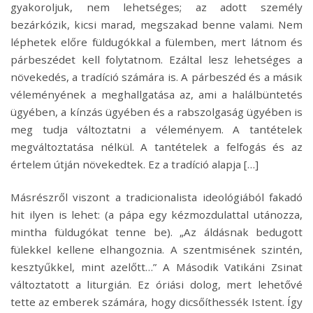
gyakoroljuk, nem lehetséges; az adott személy
bezárkózik, kicsi marad, megszakad benne valami. Nem
léphetek előre füldugókkal a fülemben, mert látnom és
párbeszédet kell folytatnom. Ezáltal lesz lehetséges a
növekedés, a tradíció számára is. A párbeszéd és a másik
véleményének a meghallgatása az, ami a halálbüntetés
ügyében, a kínzás ügyében és a rabszolgaság ügyében is
meg tudja változtatni a véleményem. A tantételek
megváltoztatása nélkül. A tantételek a felfogás és az
értelem útján növekedtek. Ez a tradíció alapja […]
Másrészről viszont a tradicionalista ideológiából fakadó
hit ilyen is lehet: (a pápa egy kézmozdulattal utánozza,
mintha füldugókat tenne be). „Az áldásnak bedugott
fülekkel kellene elhangoznia. A szentmisének szintén,
kesztyűkkel, mint azelőtt…” A Második Vatikáni Zsinat
változtatott a liturgián. Ez óriási dolog, mert lehetővé
tette az emberek számára, hogy dicsőíthessék Istent. Így