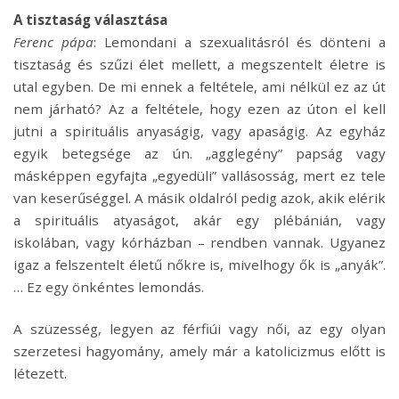
A tisztaság választása
Ferenc pápa
: Lemondani a szexualitásról és dönteni a
tisztaság és szűzi élet mellett, a megszentelt életre is
utal egyben. De mi ennek a feltétele, ami nélkül ez az út
nem járható? Az a feltétele, hogy ezen az úton el kell
jutni a spirituális anyaságig, vagy apaságig. Az egyház
egyik betegsége az ún. „agglegény” papság vagy
másképpen egyfajta „egyedüli” vallásosság, mert ez tele
van keserűséggel. A másik oldalról pedig azok, akik elérik
a spirituális atyaságot, akár egy plébánián, vagy
iskolában, vagy kórházban – rendben vannak. Ugyanez
igaz a felszentelt életű nőkre is, mivelhogy ők is „anyák”.
… Ez egy önkéntes lemondás.
A szüzesség, legyen az férfiúi vagy női, az egy olyan
szerzetesi hagyomány, amely már a katolicizmus előtt is
létezett.