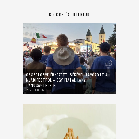
BLOGOK ÉS INTERJÚK
ÖSSZETÖRVE ÉRKEZETT, BÉKÉVEL TÁVOZOTT A
MLADIFESTRŐL – EGY FIATAL LÁNY
TANÚSÁGTÉTELE
2026. 08. 07.