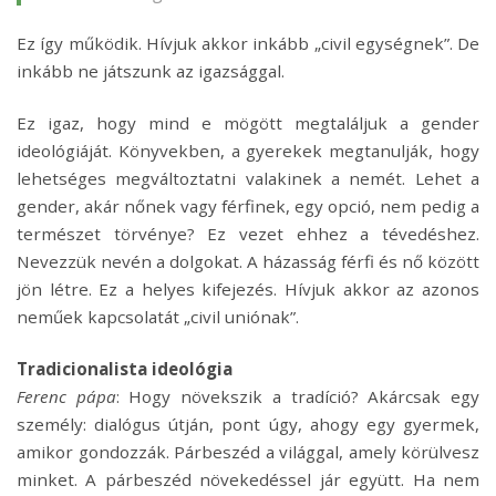
Ez így működik. Hívjuk akkor inkább „civil egységnek”. De
inkább ne játszunk az igazsággal.
Ez igaz, hogy mind e mögött megtaláljuk a gender
ideológiáját. Könyvekben, a gyerekek megtanulják, hogy
lehetséges megváltoztatni valakinek a nemét. Lehet a
gender, akár nőnek vagy férfinek, egy opció, nem pedig a
természet törvénye? Ez vezet ehhez a tévedéshez.
Nevezzük nevén a dolgokat. A házasság férfi és nő között
jön létre. Ez a helyes kifejezés. Hívjuk akkor az azonos
neműek kapcsolatát „civil uniónak”.
Tradicionalista ideológia
Ferenc pápa
: Hogy növekszik a tradíció? Akárcsak egy
személy: dialógus útján, pont úgy, ahogy egy gyermek,
amikor gondozzák. Párbeszéd a világgal, amely körülvesz
minket. A párbeszéd növekedéssel jár együtt. Ha nem