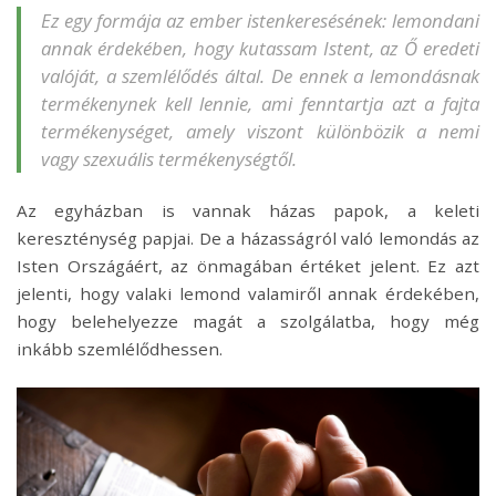
Ez egy formája az ember istenkeresésének: lemondani
annak érdekében, hogy kutassam Istent, az Ő eredeti
valóját, a szemlélődés által. De ennek a lemondásnak
termékenynek kell lennie, ami fenntartja azt a fajta
termékenységet, amely viszont különbözik a nemi
vagy szexuális termékenységtől.
Az egyházban is vannak házas papok, a keleti
kereszténység papjai. De a házasságról való lemondás az
Isten Országáért, az önmagában értéket jelent. Ez azt
jelenti, hogy valaki lemond valamiről annak érdekében,
hogy belehelyezze magát a szolgálatba, hogy még
inkább szemlélődhessen.