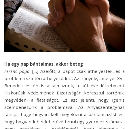
Ha egy pap bántalmaz, akkor beteg
Ferenc pápa
: […] Azelőtt, a papot csak áthelyezték, és a
probléma szintén áthelyeződött. Az irányelv, amelyet XVI.
Benedek és én is alkalmazunk, a két éve létrehozott
Kiskorúak Védelmének Bizottságán keresztül történik:
megvédeni a fiatalságot. Ez azt jelenti, hogy igenis
szembenézünk a problémával. Az Anyaszentegyház
tanítja, hogy hogyan kell megelőzni a bántalmazást és,
hogy hogyan lehet lehetővé tenni egy gyermek számára,
hogy beszéljen a problémáról, hogy elmondja a