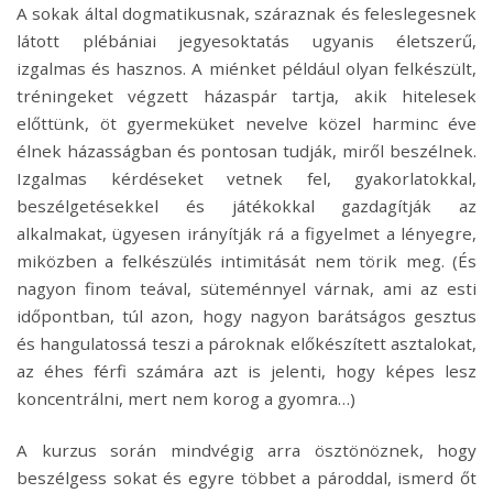
A sokak által dogmatikusnak, száraznak és feleslegesnek
látott plébániai jegyesoktatás ugyanis életszerű,
izgalmas és hasznos. A miénket például olyan felkészült,
tréningeket végzett házaspár tartja, akik hitelesek
előttünk, öt gyermeküket nevelve közel harminc éve
élnek házasságban és pontosan tudják, miről beszélnek.
Izgalmas kérdéseket vetnek fel, gyakorlatokkal,
beszélgetésekkel és játékokkal gazdagítják az
alkalmakat, ügyesen irányítják rá a figyelmet a lényegre,
miközben a felkészülés intimitását nem törik meg. (És
nagyon finom teával, süteménnyel várnak, ami az esti
időpontban, túl azon, hogy nagyon barátságos gesztus
és hangulatossá teszi a pároknak előkészített asztalokat,
az éhes férfi számára azt is jelenti, hogy képes lesz
koncentrálni, mert nem korog a gyomra…)
A kurzus során mindvégig arra ösztönöznek, hogy
beszélgess sokat és egyre többet a pároddal, ismerd őt