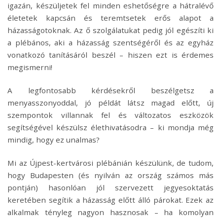
igazán, készüljetek fel minden eshetőségre a hátralévő
életetek kapcsán és teremtsetek erős alapot a
házasságotoknak. Az ő szolgálatukat pedig jól egészíti ki
a plébános, aki a házasság szentségéről és az egyház
vonatkozó tanításáról beszél – hiszen ezt is érdemes
megismerni!
A legfontosabb kérdésekről beszélgetsz a
menyasszonyoddal, jó példát látsz magad előtt, új
szempontok villannak fel és változatos eszközök
segítségével készülsz élethivatásodra – ki mondja még
mindig, hogy ez unalmas?
Mi az Újpest-kertvárosi plébánián készülünk, de tudom,
hogy Budapesten (és nyilván az ország számos más
pontján) hasonlóan jól szervezett jegyesoktatás
keretében segítik a házasság előtt álló párokat. Ezek az
alkalmak tényleg nagyon hasznosak – ha komolyan