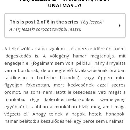
UNALMAS…?!
This is post 2 of 6 in the series
“Férj leszek!”
A Férj leszek! sorozat további részei:
Férj leszek 1. – A Chapman-hatás
A felkészülés csupa izgalom – és persze időnként némi
Férj leszek! 2. – Ki mondta, hogy unalmas…?!
idegeskedés is. A vőlegény hamar megtanulja, mit
Férj leszek! 3. – Na, milyen a házasélet?
engedjen el (fogalmam sem volt, például, hány árnyalata
Férj leszek! 4. – 12 dolog, amit jó (lett volna) tudni
van a bordónak, de a megfelelő kiválasztásának óráiban
Férj leszek! 5. – Az Isten előtt kimondott igen
taktikusan a háttérbe húzódok), vagy éppen mire
Férj leszek! – A párkapcsolat legnagyobb trükkje: erőt
figyeljen fokozottan, mert kedvesének azzal szerez
kovácsolni a vitákból
örömöt, ha soha nem látott lelkesedéssel veti magát a
munkába. (Egy kolerikus-melankolikus személyiség
egyébként is abban a munkában bízik meg, amit maga
végzett el.) Ahogy telnek a napok, hetek, hónapok,
hamar belátod: a készülődésnek egy perce sem unalmas.