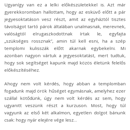
Ugyanígy van ez a lelki előkészületekkel is. Azt már
gyerekkoromban hallottam, hogy az esküvő előtt a pár
jegyesoktatáson vesz részt, amit az egyháztól tisztes
távolságot tartó párok általában unalmasnak, merevnek,
valóságtól elrugaszkodottnak írtak le, egyfajta
„szükséges rossznak”, amin túl kell esni, ha a szép
templomi kulisszák előtt akarnak egybekelni. Mi
azonban nagyon vártuk a jegyesoktatást, mert tudtuk,
hogy sok segítséget kapunk majd közös életünk felelős
előkészítéséhez.
Ahogy nem volt kérdés, hogy abban a templomban
fogadunk majd örök hűséget egymásnak, amelyhez ezer
szállal kötődünk, úgy nem volt kérdés az sem, hogy
ugyanitt veszünk részt a kurzuson. Most, hogy túl
vagyunk az első két alkalmon, egyetlen dolgot bánunk
csak: hogy nyár elejére vége lesz…