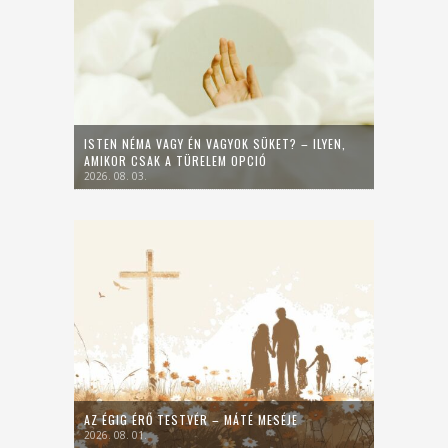
ISTEN NÉMA VAGY ÉN VAGYOK SÜKET? – ILYEN,
AMIKOR CSAK A TÜRELEM OPCIÓ
2026. 08. 03.
AZ ÉGIG ÉRŐ TESTVÉR – MÁTÉ MESÉJE
2026. 08. 01.