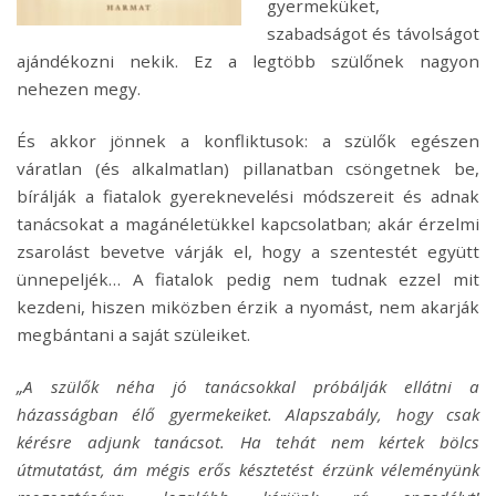
gyermeküket,
szabadságot és távolságot
ajándékozni nekik. Ez a legtöbb szülőnek nagyon
nehezen megy.
És akkor jönnek a konfliktusok: a szülők egészen
váratlan (és alkalmatlan) pillanatban csöngetnek be,
bírálják a fiatalok gyereknevelési módszereit és adnak
tanácsokat a magánéletükkel kapcsolatban; akár érzelmi
zsarolást bevetve várják el, hogy a szentestét együtt
ünnepeljék… A fiatalok pedig nem tudnak ezzel mit
kezdeni, hiszen miközben érzik a nyomást, nem akarják
megbántani a saját szüleiket.
„A szülők néha jó tanácsokkal próbálják ellátni a
házasságban élő gyermekeiket. Alapszabály, hogy csak
kérésre adjunk tanácsot. Ha tehát nem kértek bölcs
útmutatást, ám mégis erős késztetést érzünk véleményünk