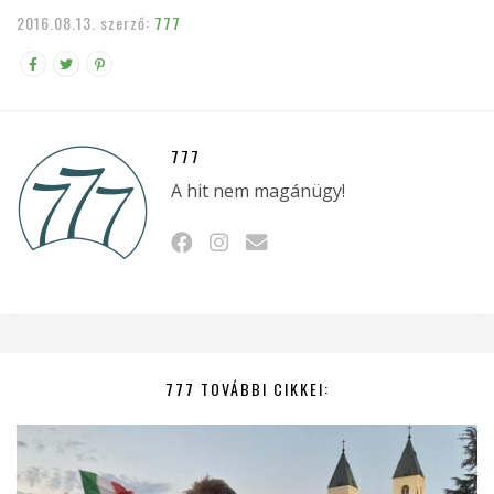
2016.08.13.
szerző:
777
777
A hit nem magánügy!
777 TOVÁBBI CIKKEI: