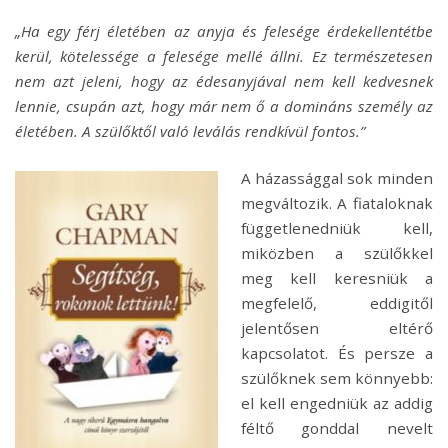
„Ha egy férj életében az anyja és felesége érdekellentétbe
kerül, kötelessége a felesége mellé állni. Ez természetesen
nem azt jeleni, hogy az édesanyjával nem kell kedvesnek
lennie, csupán azt, hogy már nem ő a domináns személy az
életében. A szülőktől való leválás rendkívül fontos.”
A házassággal sok minden
megváltozik. A fiataloknak
függetlenedniük kell,
miközben a szülőkkel
meg kell keresniük a
megfelelő, eddigitől
jelentősen eltérő
kapcsolatot. És persze a
szülőknek sem könnyebb:
el kell engedniük az addig
féltő gonddal nevelt