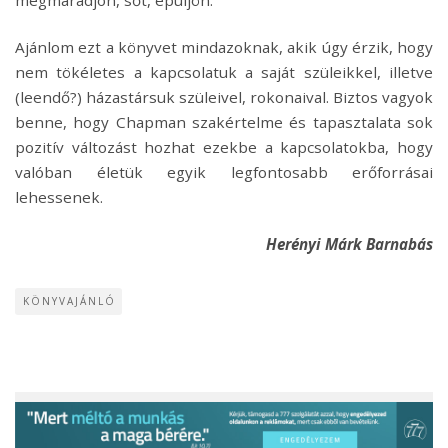
megmaradjon, sőt, épüljön.
Ajánlom ezt a könyvet mindazoknak, akik úgy érzik, hogy
nem tökéletes a kapcsolatuk a saját szüleikkel, illetve
(leendő?) házastársuk szüleivel, rokonaival. Biztos vagyok
benne, hogy Chapman szakértelme és tapasztalata sok
pozitív változást hozhat ezekbe a kapcsolatokba, hogy
valóban életük egyik legfontosabb erőforrásai
lehessenek.
Herényi Márk Barnabás
KÖNYVAJÁNLÓ