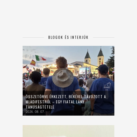
BLOGOK ÉS INTERJÚK
ÖSSZETÖRVE ÉRKEZETT, BÉKÉVEL TÁVOZOTT A
MLADIFESTRŐL – EGY FIATAL LÁNY
TANÚSÁGTÉTELE
2026. 08. 07.