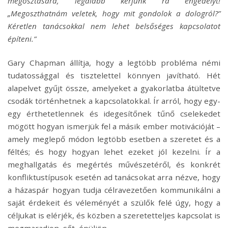
megosztására, legalább kérjünk rá engedélyt!
„Megoszthatnám veletek, hogy mit gondolok a dologról?”
Kéretlen tanácsokkal nem lehet belsőséges kapcsolatot
építeni.”
Gary Chapman állítja, hogy a legtöbb probléma némi
tudatossággal és tisztelettel könnyen javítható. Hét
alapelvet gyűjt össze, amelyeket a gyakorlatba átültetve
csodák történhetnek a kapcsolatokkal. Ír arról, hogy egy-
egy érthetetlennek és idegesítőnek tűnő cselekedet
mögött hogyan ismerjük fel a másik ember motivációját –
amely meglepő módon legtöbb esetben a szeretet és a
féltés; és hogy hogyan lehet ezeket jól kezelni. Ír a
meghallgatás és megértés művészetéről, és konkrét
konfliktustípusok esetén ad tanácsokat arra nézve, hogy
a házaspár hogyan tudja célravezetően kommunikálni a
saját érdekeit és véleményét a szülők felé úgy, hogy a
céljukat is elérjék, és közben a szeretetteljes kapcsolat is