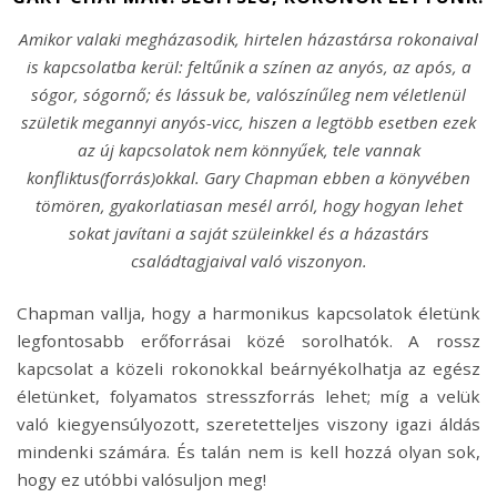
Amikor valaki megházasodik, hirtelen házastársa rokonaival
is kapcsolatba kerül: feltűnik a színen az anyós, az após, a
sógor, sógornő; és lássuk be, valószínűleg nem véletlenül
születik megannyi anyós-vicc, hiszen a legtöbb esetben ezek
az új kapcsolatok nem könnyűek, tele vannak
konfliktus(forrás)okkal. Gary Chapman ebben a könyvében
tömören, gyakorlatiasan mesél arról, hogy hogyan lehet
sokat javítani a saját szüleinkkel és a házastárs
családtagjaival való viszonyon.
Chapman vallja, hogy a harmonikus kapcsolatok életünk
legfontosabb erőforrásai közé sorolhatók. A rossz
kapcsolat a közeli rokonokkal beárnyékolhatja az egész
életünket, folyamatos stresszforrás lehet; míg a velük
való kiegyensúlyozott, szeretetteljes viszony igazi áldás
mindenki számára. És talán nem is kell hozzá olyan sok,
hogy ez utóbbi valósuljon meg!