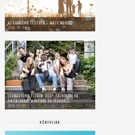
AZ ÉGIG ÉRŐ TESTVÉR – MÁTÉ MESÉJE
2026. 08. 01.
LEGNAGYOBB FLEXEM: DEEP TALKINGOLOK
FIATALOKKAL A HITRŐL ÉS JÉZUSRÓL
2026. 07. 31.
KÖNYVEINK