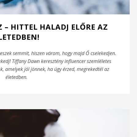
 – HITTEL HALADJ ELŐRE AZ
LETEDBEN!
 teszek semmit, hiszen várom, hogy majd Ő cselekedjen.
ekedj! Tiffany Dawn keresztény influencer szemléletes
k, amelyek jól jönnek, ha úgy érzed, megrekedtél az
életedben.