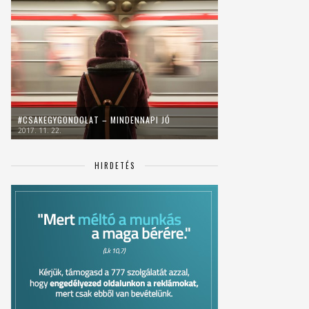
#CSAKEGYGONDOLAT – MINDENNAPI JÓ
2017. 11. 22.
HIRDETÉS