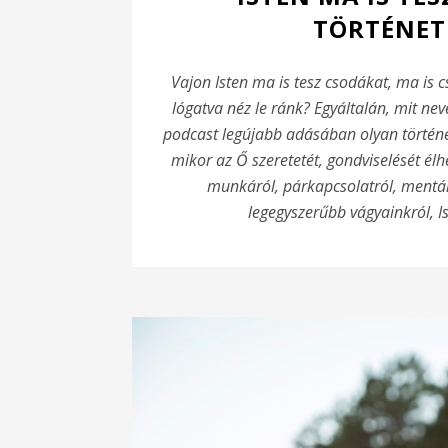
TÖRTÉNET
Vajon Isten ma is tesz csodákat, ma is 
lógatva néz le ránk? Egyáltalán, mit ne
podcast legújabb adásában olyan történet
mikor az Ő szeretetét, gondviselését élh
munkáról, párkapcsolatról, mentál
legegyszerűbb vágyainkról, I