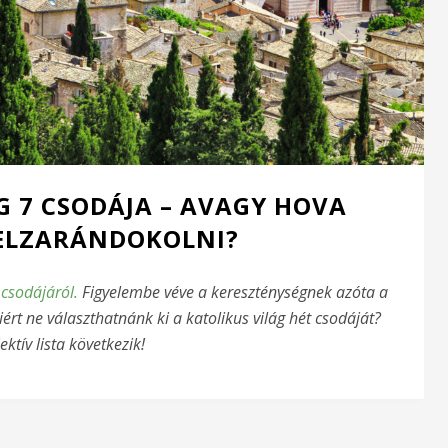
G 7 CSODÁJA – AVAGY HOVA
ELZARÁNDOKOLNI?
 csodájáról.
Figyelembe véve a kereszténységnek azóta a
ért ne választhatnánk ki a katolikus világ hét csodáját?
ektív lista következik!