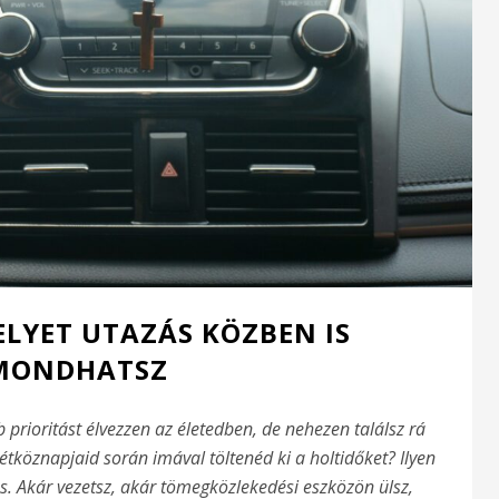
ELYET UTAZÁS KÖZBEN IS
MONDHATSZ
prioritást élvezzen az életedben, de nehezen találsz rá
hétköznapjaid során imával töltenéd ki a holtidőket? Ilyen
ás. Akár vezetsz, akár tömegközlekedési eszközön ülsz,