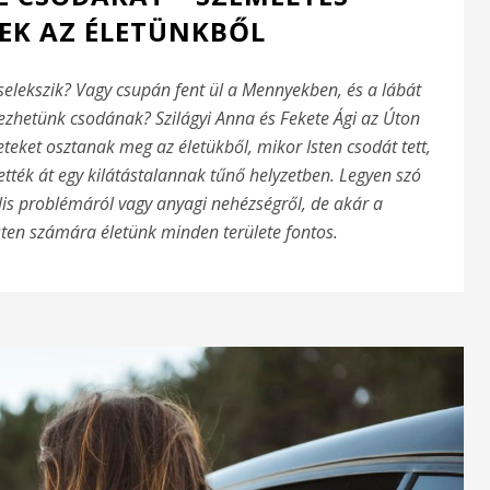
EK AZ ÉLETÜNKBŐL
cselekszik? Vagy csupán fent ül a Mennyekben, és a lábát
vezhetünk csodának? Szilágyi Anna és Fekete Ági az Úton
eket osztanak meg az életükből, mikor Isten csodát tett,
ették át egy kilátástalannak tűnő helyzetben. Legyen szó
is problémáról vagy anyagi nehézségről, de akár a
sten számára életünk minden területe fontos.