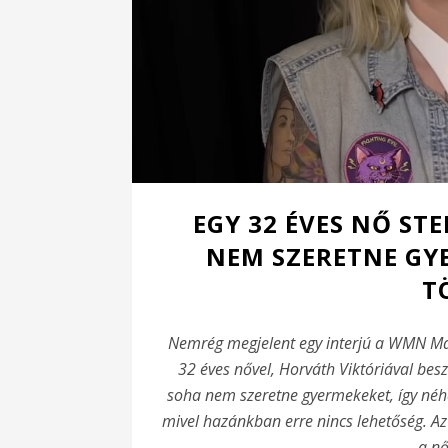
EGY 32 ÉVES NŐ ST
NEM SZERETNE GY
T
Nemrég megjelent egy interjú a WMN Mag
32 éves nővel, Horváth Viktóriával beszé
soha nem szeretne gyermekeket, így néhá
mivel hazánkban erre nincs lehetőség. Az
a nő