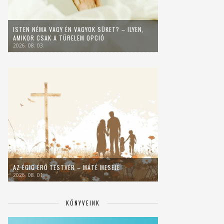
ISTEN NÉMA VAGY ÉN VAGYOK SÜKET? – ILYEN,
AMIKOR CSAK A TÜRELEM OPCIÓ
2026. 08. 03.
AZ ÉGIG ÉRŐ TESTVÉR – MÁTÉ MESÉJE
2026. 08. 01.
KÖNYVEINK