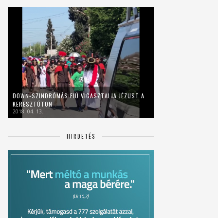
DOWN-SZINDRÓMÁS FIÚ VIGASZTALJA JÉZUST A
KERESZTÚTON
2018. 04. 13.
HIRDETÉS