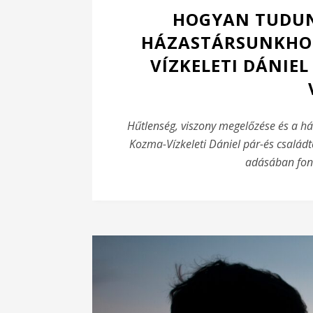
HOGYAN TUDUN
HÁZASTÁRSUNKHOZ
VÍZKELETI DÁNIE
Hűtlenség, viszony megelőzése és a h
Kozma-Vízkeleti Dániel pár-és család
adásában font