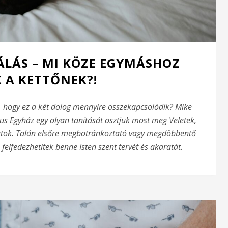
VÁLÁS – MI KÖZE EGYMÁSHOZ
 A KETTŐNEK?!
a, hogy ez a két dolog mennyire összekapcsolódik? Mike
us Egyház egy olyan tanítását osztjuk most meg Veletek,
atok. Talán elsőre megbotránkoztató vagy megdöbbentő
, felfedezhetitek benne Isten szent tervét és akaratát.