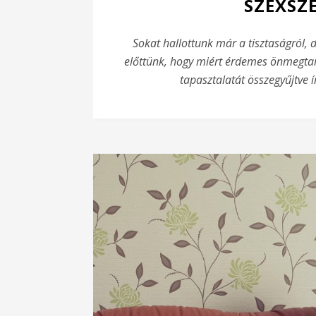
SZEXSZ
Sokat hallottunk már a tisztaságról, d
előttünk, hogy miért érdemes önmegtar
tapasztalatát összegyűjtve í