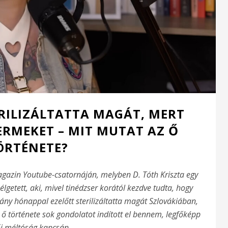
ERILIZÁLTATTA MAGÁT, MERT
ERMEKET – MIT MUTAT AZ Ő
ÖRTÉNETE?
azin Youtube-csatornáján, melyben D. Tóth Kriszta egy
lgetett, aki, mivel tinédzser korától kezdve tudta, hogy
ny hónappal ezelőtt sterilizáltatta magát Szlovákiában,
 ő története sok gondolatot indított el bennem, legfőképp
i méltóság kapcsán.