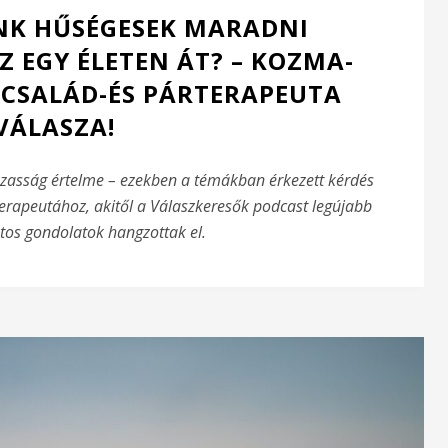
K HŰSÉGESEK MARADNI
 EGY ÉLETEN ÁT? – KOZMA-
L CSALÁD-ÉS PÁRTERAPEUTA
VÁLASZA!
ázasság értelme – ezekben a témákban érkezett kérdés
terapeutához, akitől a Válaszkeresők podcast legújabb
os gondolatok hangzottak el.