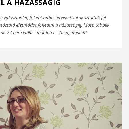
EL A HÁZASSÁGIG
e valószínűleg főként hitbeli érveket sorakoztattak fel
tóztató életmódot folytatni a házasságig. Most, többek
me 27 nem vallási indok a tisztaság mellett!