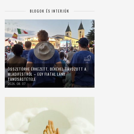
BLOGOK ÉS INTERJÚK
ÖSSZETÖRVE ÉRKEZETT, BÉKÉVEL TÁVOZOTT A
MLADIFESTRŐL – EGY FIATAL LÁNY
TANÚSÁGTÉTELE
2026. 08. 07.