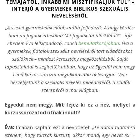
TÉMÁJÁTÓL, INKÁBB MI MISZTIFIKÁLJUK TÚL” –
INTERJÚ A GYERMEKEK BIBLIKUS SZEXUÁLIS
NEVELÉSÉRŐL
„A szexet gyermekeink előbb-utóbb felfedezik. A nagy kérdés:
honnan fognak értesülni? Mit fognak tanulni? Kitől?” – írja
Eberlein Éva lelkigondozó, coach
bemutatkozójában
. Éva a
gyermekek, fiatalok szexuális neveléséről tart előadásokat
szülőknek – mindezt keresztény megközelítésből. Saját
tapasztalatai is segítették abban, hogy az Egyedül nem megy
című kurzus-sorozat megalkotásába belevágjon. Vele
beszélgettünk a szexuális nevelés mibenlétéről, a szülők
szerepéről a mai világban.
Egyedül nem megy. Mit fejez ki ez a név, mellyel a
kurzussorozatod útnak indult?
Éva:
Imában kaptam ezt a névötletet.
„Te adtad tudtomra
Istenem, hogy tartsak kurzust, akkor mondj egy nevet is!”
–