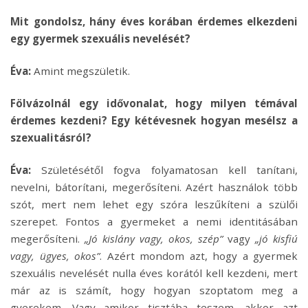
Mit gondolsz, hány éves korában érdemes elkezdeni
egy gyermek szexuális nevelését?
Éva:
Amint megszületik.
Fölvázolnál egy idővonalat, hogy milyen témával
érdemes kezdeni? Egy kétévesnek hogyan mesélsz a
szexualitásról?
Éva:
Születésétől fogva folyamatosan kell tanítani,
nevelni, bátorítani, megerősíteni. Azért használok több
szót, mert nem lehet egy szóra leszűkíteni a szülői
szerepet. Fontos a gyermeket a nemi identitásában
megerősíteni.
„Jó kislány vagy, okos, szép”
vagy
„jó kisfiú
vagy, ügyes, okos”
. Azért mondom azt, hogy a gyermek
szexuális nevelését nulla éves korától kell kezdeni, mert
már az is számít, hogy hogyan szoptatom meg a
gyerekem. Vagy amikor tisztába teszem, akkor azt