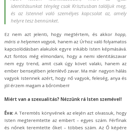
identitásunkat tényleg csak Krisztusban találjuk meg,
és az Istennel való személyes kapcsolat az, amely
helyre tesz bennünket.
Ez nem azt jelenti, hogy megtértem, és akkor
hopp,
máris a helyemen vagyok
, hanem az Úrhoz való folyamatos
kapcsolódásban alakulok egyre inkább Isten képmásává.
Azt fontos még elmondani, hogy a nemi identitászavar
nem egy trend, amit csak úgy követ valaki, hanem az
ember bensejében jelenlévő zavar. Ma már nagyon hálás
vagyok Istennek azért, hogy nő vagyok, feleség, anya és
jól érzem magam a bőrömben!
Miért van a szexualitás? Nézzünk rá Isten szemével!
Éva:
A Teremtés könyvének az elején azt olvassuk, hogy
Isten megteremtette az embert – egyes szám. Férfinak
és nőnek teremtette őket – többes szám. Az Ő képére