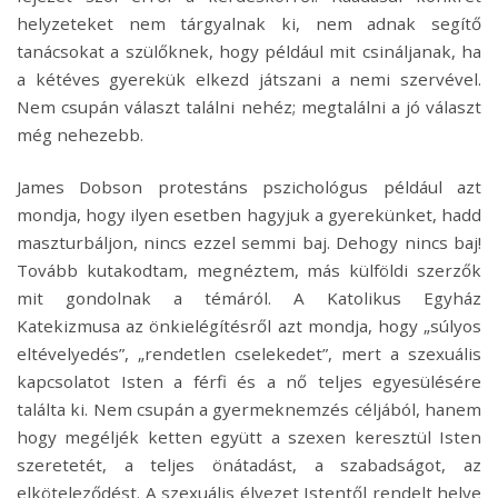
helyzeteket nem tárgyalnak ki, nem adnak segítő
tanácsokat a szülőknek, hogy például mit csináljanak, ha
a kétéves gyerekük elkezd játszani a nemi szervével.
Nem csupán választ találni nehéz; megtalálni a jó választ
még nehezebb.
James Dobson protestáns pszichológus például azt
mondja, hogy ilyen esetben hagyjuk a gyerekünket, hadd
maszturbáljon, nincs ezzel semmi baj. Dehogy nincs baj!
Tovább kutakodtam, megnéztem, más külföldi szerzők
mit gondolnak a témáról. A Katolikus Egyház
Katekizmusa az önkielégítésről azt mondja, hogy „súlyos
eltévelyedés”, „rendetlen cselekedet”, mert a szexuális
kapcsolatot Isten a férfi és a nő teljes egyesülésére
találta ki. Nem csupán a gyermeknemzés céljából, hanem
hogy megéljék ketten együtt a szexen keresztül Isten
szeretetét, a teljes önátadást, a szabadságot, az
elköteleződést. A szexuális élvezet Istentől rendelt helye