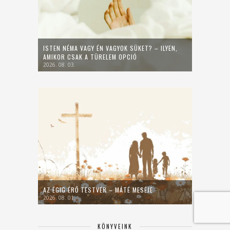
ISTEN NÉMA VAGY ÉN VAGYOK SÜKET? – ILYEN,
AMIKOR CSAK A TÜRELEM OPCIÓ
2026. 08. 03.
AZ ÉGIG ÉRŐ TESTVÉR – MÁTÉ MESÉJE
2026. 08. 01.
KÖNYVEINK