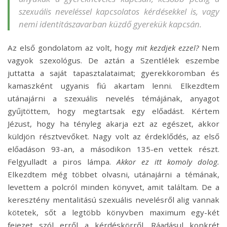
szexuális neveléssel kapcsolatos kérdésekkel is, vagy
nemi identitászavarban küzdő gyerekük kapcsán.
Az első gondolatom az volt, hogy
mit kezdjek ezzel?
Nem
vagyok szexológus. De aztán a Szentlélek eszembe
juttatta a saját tapasztalataimat; gyerekkoromban és
kamaszként ugyanis fiú akartam lenni. Elkezdtem
utánajárni a szexuális nevelés témájának, anyagot
gyűjtöttem, hogy megtartsak egy előadást. Kértem
Jézust, hogy ha tényleg akarja ezt az egészet, akkor
küldjön résztvevőket. Nagy volt az érdeklődés, az első
előadáson 93-an, a másodikon 135-en vettek részt.
Felgyulladt a piros lámpa.
Akkor ez itt komoly dolog.
Elkezdtem még többet olvasni, utánajárni a témának,
levettem a polcról minden könyvet, amit találtam. De a
keresztény mentalitású szexuális nevelésről alig vannak
kötetek, sőt a legtöbb könyvben maximum egy-két
fejezet szól erről a kérdéskörről. Ráadásul konkrét