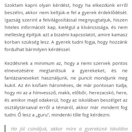
Szoktam kapni olyan kérdést, hogy ha elkezdünk erről
beszélni, akkor nem keltjük-e fel a gyerek érdeklődését.
Igazság szerint a felvilágosítással megnyugtatjuk, hiszen
hiteles információt kap, kielégül a kíváncsisága, és nem
mellesleg építjük azt a bizalmi kapcsolatot, amire kamasz
korban szükség lesz. A gyerek tudni fogja, hogy hozzánk
fordulhat bármilyen kérdéssel.
Kezdésnek a minimum az, hogy a nemi szervek pontos
elnevezésére megtanítsuk a gyerekeket, és ne
fantázianeveket használjunk, ne puncit mondjunk meg
kukit. Az én kisfiam hároméves, de már pontosan tudja,
hogy mi az a hímvessző, makk, előbőr, herezacskó, here,
és amikor majd odakerül, hogy az iskolában beszélget az
osztálytársaival erről a témáról, akkor már mindent fog
tudni. Ő lesz a „guru”, mindenki tőle fog kérdezni.
Ha jól csináljuk, akkor mire a gyerekünk iskolába