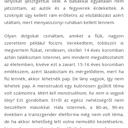
lányokat ijesztgettük vele. A babákkal egyáltalán nem
játszottam, az autók és a fegyverek érdekeltek. A
szoknyát úgy kellett rám erőltetni; az elsőáldozást azért
utáltam, mert menyasszonyi ruhában kellett lennem.
Olyan dolgokat csináltam, amiket a fiúk, nagyon
szerettem például focizni. Verekedtem, többször is
megvertem fiúkat, rendesen, ököllel. 14 éves koromban
aztán találkoztam Istennel, ami mindent megváltoztatott
az életemben, kivéve ezt a zavart. 15-16 éves koromban
emlékszem, azért lázadoztam és mérgelődtem, mert ha
fiú lennék, akkor lehetnék pap. De lány vagyok, így nem
lehetek pap. A menstruáció egy különösen gyűlölt téma
volt számomra.
Miért kell menstruálnom, ha nem is vagyok
lány?
Ezt gondoltam. Erről az egész nehézségről nem
beszéltem másokkal. Hála Istennek, a 80-as, 90-es
években a transzgender életforma még nem volt téma,
de ha akkor lehetőség lett volna nemváltó kezelésekre,