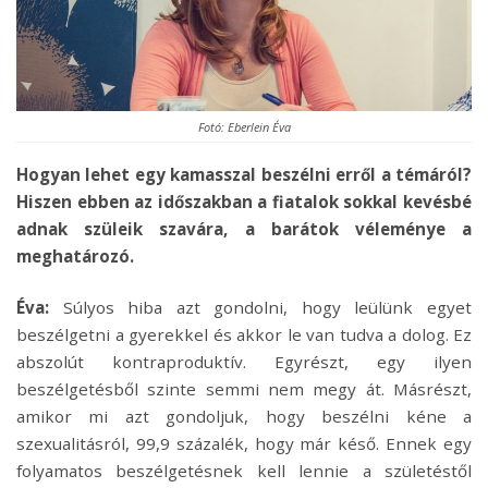
Fotó: Eberlein Éva
Hogyan lehet egy kamasszal beszélni erről a témáról?
Hiszen ebben az időszakban a fiatalok sokkal kevésbé
adnak szüleik szavára, a barátok véleménye a
meghatározó.
Éva:
Súlyos hiba azt gondolni, hogy leülünk egyet
beszélgetni a gyerekkel és akkor le van tudva a dolog. Ez
abszolút kontraproduktív. Egyrészt, egy ilyen
beszélgetésből szinte semmi nem megy át. Másrészt,
amikor mi azt gondoljuk, hogy beszélni kéne a
szexualitásról, 99,9 százalék, hogy már késő. Ennek egy
folyamatos beszélgetésnek kell lennie a születéstől