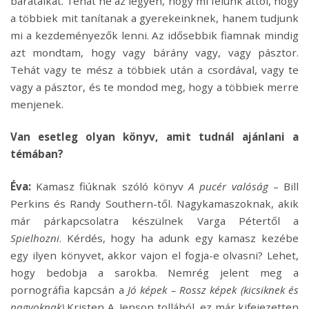
barátaikat. Tehát ne az legyen, hogy mi félünk attól, hogy
a többiek mit tanítanak a gyerekeinknek, hanem tudjunk
mi a kezdeményezők lenni. Az idősebbik fiamnak mindig
azt mondtam, hogy vagy bárány vagy, vagy pásztor.
Tehát vagy te mész a többiek után a csordával, vagy te
vagy a pásztor, és te mondod meg, hogy a többiek merre
menjenek.
Van esetleg olyan könyv, amit tudnál ajánlani a
témában?
Éva:
Kamasz fiúknak szóló könyv
A pucér valóság
– Bill
Perkins és Randy Southern-től. Nagykamaszoknak, akik
már párkapcsolatra készülnek Varga Pétertől a
Spielhozni
. Kérdés, hogy ha adunk egy kamasz kezébe
egy ilyen könyvet, akkor vajon el fogja-e olvasni? Lehet,
hogy bedobja a sarokba. Nemrég jelent meg a
pornográfia kapcsán a
Jó képek – Rossz képek (kicsiknek és
nagyoknak)
Kristen A. Jenson tollából, ez már kifejezetten