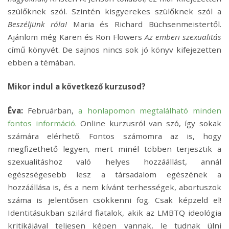
szülőknek szól. Szintén kisgyerekes szülőknek szól a
Beszéljünk róla!
Maria és Richard Büchsenmeistertől.
Ajánlom még Karen és Ron Flowers
Az emberi szexualitás
című könyvét. De sajnos nincs sok jó könyv kifejezetten
ebben a témában.
Mikor indul a következő kurzusod?
Éva:
Februárban,
a honlapomon megtalálható minden
fontos információ
. Online kurzusról van szó, így sokak
számára elérhető. Fontos számomra az is, hogy
megfizethető legyen, mert minél többen terjesztik a
szexualitáshoz való helyes hozzáállást, annál
egészségesebb lesz a társadalom egészének a
hozzáállása is, és a nem kívánt terhességek, abortuszok
száma is jelentősen csökkenni fog. Csak képzeld el!
Identitásukban szilárd fiatalok, akik az LMBTQ ideológia
kritikájával teljesen képen vannak, le tudnak ülni