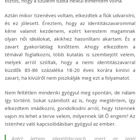
biztos, hogy a szüleim tudta nélkül elmentem volna.
Aztán mikor tizenéves voltam, elkezdtek a fiúk udvarolni,
és ez jólesett. Éreztem, hogy az identitászavarommal
kéne valamit kezdenem, ezért kerestem magamnak
olyan női ideálokat, akikhez hasonlítani akartam. És a
zavart gyakorlatilag kinőttem. Ahogy elkezdtem a
témával foglalkozni, több kutatás is szembejött velem,
melyek arról szóltak, hogy a nemi identitászavarral
küzdők 83-86 százaléka 18-20 éves korára kinövi a
zavart, ha kívülről nem piszkálják meg ezt a folyamatot.
Nem feltétlen mindenki gyógyul meg spontán, de nálam
így történt. Sokat számított az is, hogy megtértem, így
elkezdtem imádkozni, gondolkodni arról, hogy Istennek
vajon mi lehet a terve velem, milyennek lát Ő engem? Az
Istenhez való kapcsolódásban gyógyul az ember.
Azért lettem identitáscoach, mert az igazi