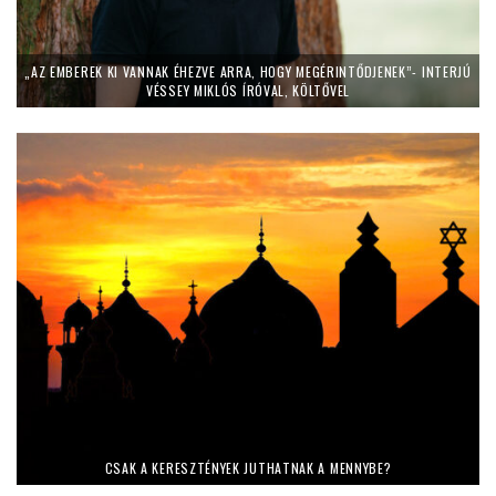
„AZ EMBEREK KI VANNAK ÉHEZVE ARRA, HOGY MEGÉRINTŐDJENEK”- INTERJÚ
VÉSSEY MIKLÓS ÍRÓVAL, KÖLTŐVEL
CSAK A KERESZTÉNYEK JUTHATNAK A MENNYBE?