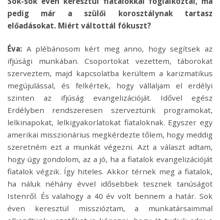
Sok-sok éven keresztül fiatalokkal foglalkoztál, ma
pedig már a szülői korosztálynak tartasz
előadásokat. Miért váltottál fókuszt?
Éva:
A plébánosom kért meg anno, hogy segítsek az
ifjúsági munkában. Csoportokat vezettem, táborokat
szerveztem, majd kapcsolatba kerültem a karizmatikus
megújulással, és felkértek, hogy vállaljam el erdélyi
szinten az ifjúság evangelizációját. Idővel egész
Erdélyben rendszeresen szerveztünk programokat,
lelkinapokat, lelkigyakorlatokat fiataloknak. Egyszer egy
amerikai misszionárius megkérdezte tőlem, hogy meddig
szeretném ezt a munkát végezni. Azt a választ adtam,
hogy úgy gondolom, az a jó, ha a fiatalok evangelizációját
fiatalok végzik. Így hiteles. Akkor térnek meg a fiatalok,
ha náluk néhány évvel idősebbek tesznek tanúságot
Istenről. És valahogy a 40 év volt bennem a határ. Sok
éven keresztül misszióztam, a munkatársaimmal