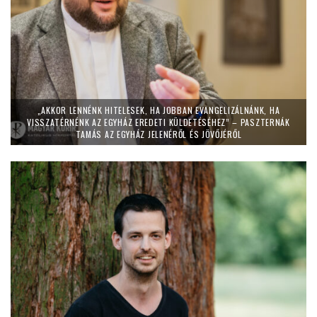
„AKKOR LENNÉNK HITELESEK, HA JOBBAN EVANGELIZÁLNÁNK, HA
VISSZATÉRNÉNK AZ EGYHÁZ EREDETI KÜLDETÉSÉHEZ” – PASZTERNÁK
TAMÁS AZ EGYHÁZ JELENÉRŐL ÉS JÖVŐJÉRŐL