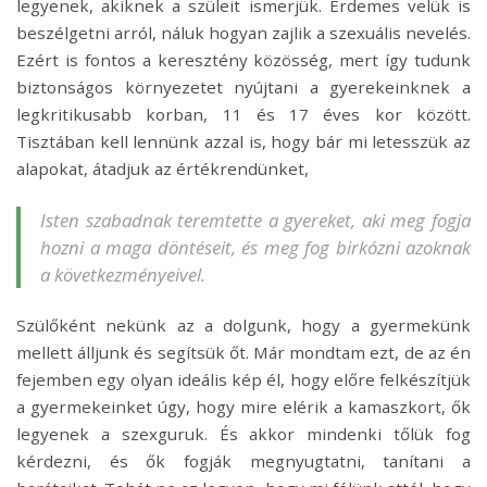
legyenek, akiknek a szüleit ismerjük. Érdemes velük is
beszélgetni arról, náluk hogyan zajlik a szexuális nevelés.
Ezért is fontos a keresztény közösség, mert így tudunk
biztonságos környezetet nyújtani a gyerekeinknek a
legkritikusabb korban, 11 és 17 éves kor között.
Tisztában kell lennünk azzal is, hogy bár mi letesszük az
alapokat, átadjuk az értékrendünket,
Isten szabadnak teremtette a gyereket, aki meg fogja
hozni a maga döntéseit, és meg fog birkózni azoknak
a következményeivel.
Szülőként nekünk az a dolgunk, hogy a gyermekünk
mellett álljunk és segítsük őt. Már mondtam ezt, de az én
fejemben egy olyan ideális kép él, hogy előre felkészítjük
a gyermekeinket úgy, hogy mire elérik a kamaszkort, ők
legyenek a szexguruk. És akkor mindenki tőlük fog
kérdezni, és ők fogják megnyugtatni, tanítani a