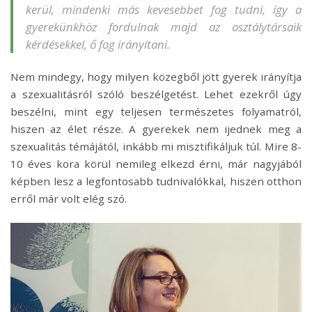
kerül, mindenki más kevesebbet fog tudni, így a
gyerekünkhöz fordulnak majd az osztálytársaik
kérdésekkel, ő fog irányítani.
Nem mindegy, hogy milyen közegből jött gyerek irányítja
a szexualitásról szóló beszélgetést. Lehet ezekről úgy
beszélni, mint egy teljesen természetes folyamatról,
hiszen az élet része. A gyerekek nem ijednek meg a
szexualitás témájától, inkább mi misztifikáljuk túl. Mire 8-
10 éves kora körül nemileg elkezd érni, már nagyjából
képben lesz a legfontosabb tudnivalókkal, hiszen otthon
erről már volt elég szó.