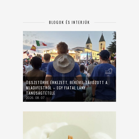
BLOGOK ÉS INTERJÚK
ÖSSZETÖRVE ÉRKEZETT, BÉKÉVEL TÁVOZOTT A
MLADIFESTRŐL – EGY FIATAL LÁNY
TANÚSÁGTÉTELE
2026. 08. 07.