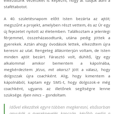
elkezdtünk vezetőket is képezni, hogy át tudjuk adni a
stafétabotot.
A 40. születésnapom előtt Isten bezárta az ajtót;
megszűnt a projekt, amelyben részt vettem, és az Úr egy
új fejezetet nyitott az életemben. Találkoztam a jelenlegi
férjemmel, összeházasodtunk, utána pedig jöttek a
gyerekek. Aztán ahogy óvodások lettek, elkezdtem újra
keresni az utat. Rengeteg állásinterjún voltam, de Isten
minden ajtót bezárt. Fárasztó volt, dühítő, így egy
alkalommal amikor bementem a kápolnába,
megkérdeztem:
Jézus, mit akarsz?
Jött a válasz, hogy
dolgozzak újra coachként. Alig, hogy kimentem a
kápolnából, kaptam egy SMS-t, hogy dolgozok-e még
coachként, ugyanis az illetőnek segítségre lenne
szüksége.
Ilyen nincs
– gondoltam.
Idővel elkezdtek egyre többen megkeresni, elsősorban
anyukák a gyereknevelés kapcsán, később pedig a