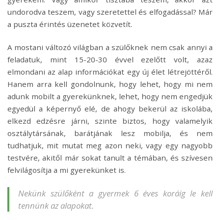
undorodva teszem, vagy szeretettel és elfogadással? Már
a puszta érintés üzenetet közvetít.
A mostani változó világban a szülőknek nem csak annyi a
feladatuk, mint 15-20-30 évvel ezelőtt volt, azaz
elmondani az alap információkat egy új élet létrejöttéről.
Hanem arra kell gondolnunk, hogy lehet, hogy mi nem
adunk mobilt a gyerekünknek, lehet, hogy nem engedjük
egyedül a képernyő elé, de ahogy bekerül az iskolába,
elkezd edzésre járni, szinte biztos, hogy valamelyik
osztálytársának, barátjának lesz mobilja, és nem
tudhatjuk, mit mutat meg azon neki, vagy egy nagyobb
testvére, akitől már sokat tanult a témában, és szívesen
felvilágosítja a mi gyerekünket is.
Nekünk szülőként a gyermek 6 éves koráig le kell
tennünk az alapokat.