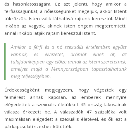
és hasonlatosságára. Ez azt jelenti, hogy amikor a
férfiasságunkat, a nőiességünket megéljük, akkor Istent
tükrözzük. Isten válik láthatóvá rajtunk keresztül. Minél
inkább az vagyok, akinek Isten engem megteremtett,
annál inkább látják rajtam keresztül Istent.
Amikor a férfi és a nő szexuális értelemben együtt
vannak, és élvezetet, örömöt élnek át, az
tulajdonképpen egy előíze annak az isteni szeretetnek,
amelyet majd a Mennyországban tapasztalhatunk
meg teljességében.
Érdekességként megjegyzem, hogy végeztek egy
felmérést annak kapcsán, az emberek mennyire
elégedettek a szexuális életükkel. 45 ország lakosainak
válasza érkezett be. A válaszadók 47 százaléka volt
maximálisan elégedett a szexuális életével, és ők ezt a
párkapcsolati szexhez kötötték.