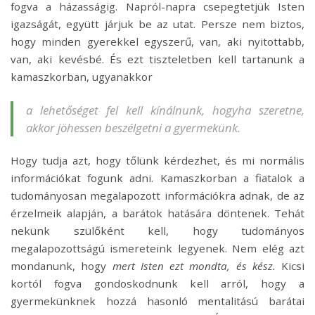
fogva a házasságig. Napról-napra csepegtetjük Isten
igazságát, együtt járjuk be az utat. Persze nem biztos,
hogy minden gyerekkel egyszerű, van, aki nyitottabb,
van, aki kevésbé. És ezt tiszteletben kell tartanunk a
kamaszkorban, ugyanakkor
a lehetőséget fel kell kínálnunk, hogyha szeretne,
akkor jöhessen beszélgetni a gyermekünk.
Hogy tudja azt, hogy tőlünk kérdezhet, és mi normális
információkat fogunk adni. Kamaszkorban a fiatalok a
tudományosan megalapozott információkra adnak, de az
érzelmeik alapján, a barátok hatására döntenek. Tehát
nekünk szülőként kell, hogy tudományos
megalapozottságú ismereteink legyenek. Nem elég azt
mondanunk, hogy
mert Isten ezt mondta, és kész.
Kicsi
kortól fogva gondoskodnunk kell arról, hogy a
gyermekünknek hozzá hasonló mentalitású barátai