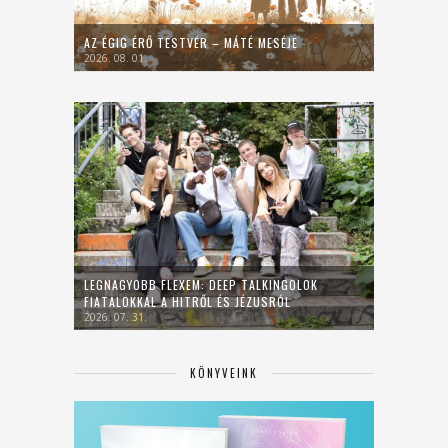
AZ ÉGIG ÉRŐ TESTVÉR – MÁTÉ MESÉJE
2026. 08. 01.
LEGNAGYOBB FLEXEM: DEEP TALKINGOLOK
FIATALOKKAL A HITRŐL ÉS JÉZUSRÓL
2026. 07. 31.
KÖNYVEINK