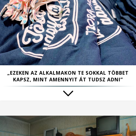
„EZEKEN AZ ALKALMAKON TE SOKKAL TÖBBET
KAPSZ, MINT AMENNYIT ÁT TUDSZ ADNI”