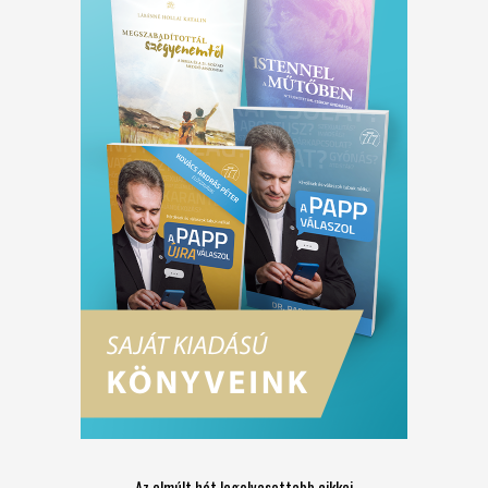
Az elmúlt hét legolvasottabb cikkei