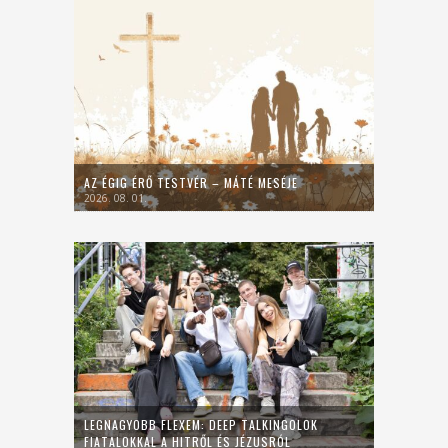
AZ ÉGIG ÉRŐ TESTVÉR – MÁTÉ MESÉJE
2026. 08. 01.
LEGNAGYOBB FLEXEM: DEEP TALKINGOLOK
FIATALOKKAL A HITRŐL ÉS JÉZUSRÓL