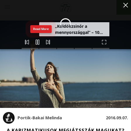
„Köldökzsinór a
Read More
mennyországgal” – 10
férfi vallomása a
rózsafüzérről
Portik-Bakai Melinda
2016.09.07.
A KARIZMATIKUSOK MEGJÁTSSZÁK MAGUKAT?