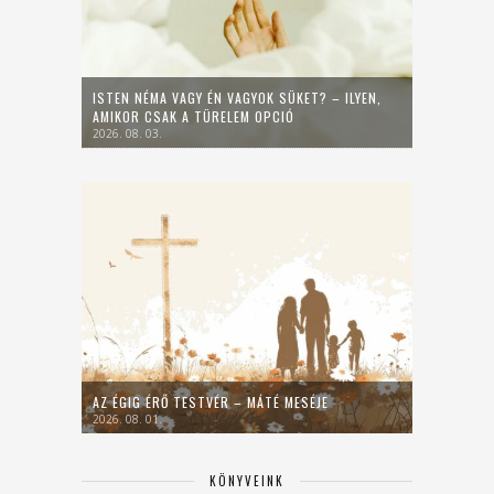
ISTEN NÉMA VAGY ÉN VAGYOK SÜKET? – ILYEN,
AMIKOR CSAK A TÜRELEM OPCIÓ
2026. 08. 03.
AZ ÉGIG ÉRŐ TESTVÉR – MÁTÉ MESÉJE
2026. 08. 01.
KÖNYVEINK