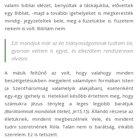
valami bibliai idézet, benyúltak a táskájukba, elővettek
egy Bibliát, -majd a további igehelyeket is megkeresték
mindig- jegyzeteltek bele, meg a füzetükbe is. Füzetem
nekem is volt. Bibliám nem.
Ezt mondjuk már az én hiányosságomnak tudtam be,
gyorsan vettem is egyet, és elkezdtem rendszeresen
olvasni.
A másik feltűnő az volt, hogy valahogy minden
beszélgetésükben megjelent valamilyen formában Isten
(a Szentháromság valamelyik alakjában), esetenként
egy-egy igehely is. Hetekkel később értettem meg, hogy
számukra Jézus tényleg a leges legjobb barátjuk
(Barátaimnak mondalak titeket, Jn15,15).
Állandó részese az
életüknek, mindent megbeszélnek Vele, és mindent
tudni szeretnének Róla. Talán nem is barátság, inkább
szerelem. Ez is tetszett.