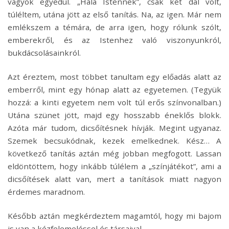
vagyok egyedül. „Hála Istennek”, csak két dal volt,
túléltem, utána jött az első tanítás. Na, az igen. Már nem
emlékszem a témára, de arra igen, hogy rólunk szólt,
emberekről, és az Istenhez való viszonyunkról,
bukdácsolásainkról.
Azt éreztem, most többet tanultam egy előadás alatt az
emberről, mint egy hónap alatt az egyetemen. (Tegyük
hozzá: a kinti egyetem nem volt túl erős színvonalban.)
Utána szünet jött, majd egy hosszabb éneklős blokk.
Azóta már tudom, dicsőítésnek hívják. Megint ugyanaz.
Szemek becsukódnak, kezek emelkednek. Kész… A
következő tanítás aztán még jobban megfogott. Lassan
eldöntöttem, hogy inkább túlélem a „színjátékot”, ami a
dicsőítések alatt van, mert a tanítások miatt nagyon
érdemes maradnom.
Később aztán megkérdeztem magamtól, hogy mi bajom
is van a kézfelemeléssel és társaival.