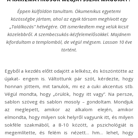
Éppen külföldön tanultam. Ökumenikus egyetemi
közösségbe jártam, ahol az egyik társam meghívott egy
„Találkozás” hétvégére. Ott ismerkedtem meg velük kicsit
közelebbről. A szembecsukós-kézfelemelősökkel. Majdnem
kifordultam a templomból, de végül mégsem. Lassan 10 éve
történt.
Egyből a kezdés előtt odajött a lelkész, és köszöntötte az
újakat- engem is. Váltottunk pár szót, kérdezte, hogy
honnan jöttem, mit tanulok, mi ez a cuki akcentus stb.
Végül mondta, hogy „örülök, hogy itt vagy”. Na persze,
sablon szöveg és sablon mosoly – gondoltam. Mondjuk
az meglepett, amikor az alkalom elején, amikor
elmondta, hogy milyen sok helyről vagyunk itt, és milyen
sokféle szakmából, a 8-10 között, a pszichológiát is
megemlítette, és felém is nézett… hm… lehet, hogy