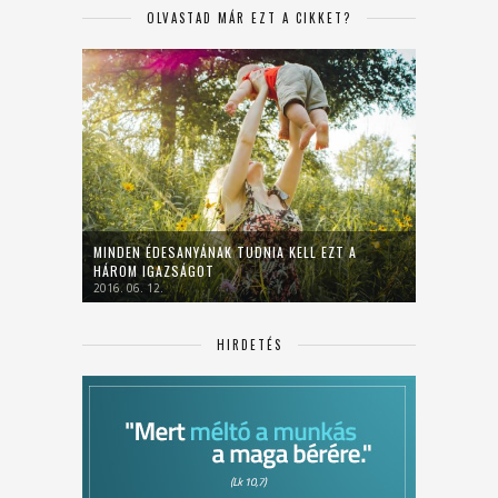
OLVASTAD MÁR EZT A CIKKET?
MINDEN ÉDESANYÁNAK TUDNIA KELL EZT A
HÁROM IGAZSÁGOT
2016. 06. 12.
HIRDETÉS