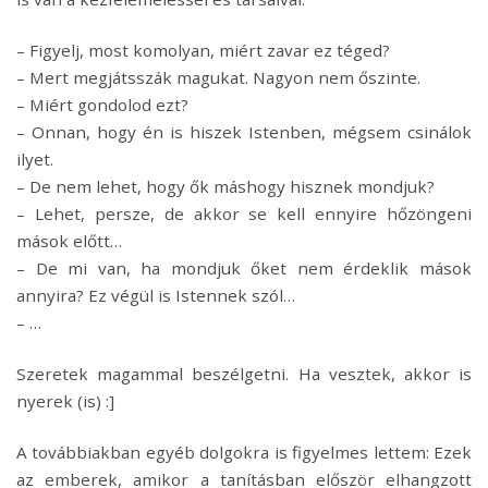
– Figyelj, most komolyan, miért zavar ez téged?
– Mert megjátsszák magukat. Nagyon nem őszinte.
– Miért gondolod ezt?
– Onnan, hogy én is hiszek Istenben, mégsem csinálok
ilyet.
– De nem lehet, hogy ők máshogy hisznek mondjuk?
– Lehet, persze, de akkor se kell ennyire hőzöngeni
mások előtt…
– De mi van, ha mondjuk őket nem érdeklik mások
annyira? Ez végül is Istennek szól…
– …
Szeretek magammal beszélgetni. Ha vesztek, akkor is
nyerek (is) :]
A továbbiakban egyéb dolgokra is figyelmes lettem: Ezek
az emberek, amikor a tanításban először elhangzott