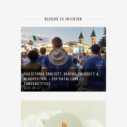
BLOGOK ÉS INTERJÚK
ÖSSZETÖRVE ÉRKEZETT, BÉKÉVEL TÁVOZOTT A
MLADIFESTRŐL – EGY FIATAL LÁNY
TANÚSÁGTÉTELE
2026. 08. 07.