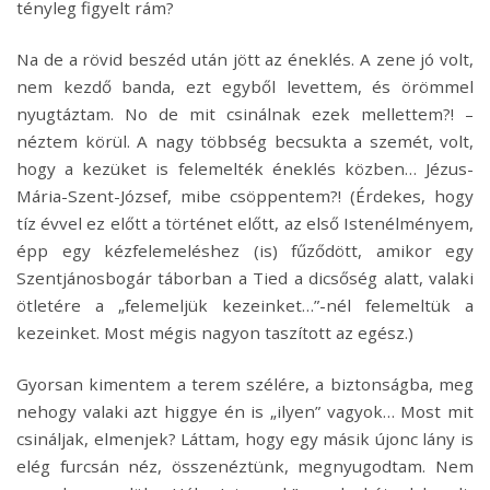
tényleg figyelt rám?
Na de a rövid beszéd után jött az éneklés. A zene jó volt,
nem kezdő banda, ezt egyből levettem, és örömmel
nyugtáztam. No de mit csinálnak ezek mellettem?! –
néztem körül. A nagy többség becsukta a szemét, volt,
hogy a kezüket is felemelték éneklés közben… Jézus-
Mária-Szent-József, mibe csöppentem?! (Érdekes, hogy
tíz évvel ez előtt a történet előtt, az első Istenélményem,
épp egy kézfelemeléshez (is) fűződött, amikor egy
Szentjánosbogár táborban a Tied a dicsőség alatt, valaki
ötletére a „felemeljük kezeinket…”-nél felemeltük a
kezeinket. Most mégis nagyon taszított az egész.)
Gyorsan kimentem a terem szélére, a biztonságba, meg
nehogy valaki azt higgye én is „ilyen” vagyok… Most mit
csináljak, elmenjek? Láttam, hogy egy másik újonc lány is
elég furcsán néz, összenéztünk, megnyugodtam. Nem