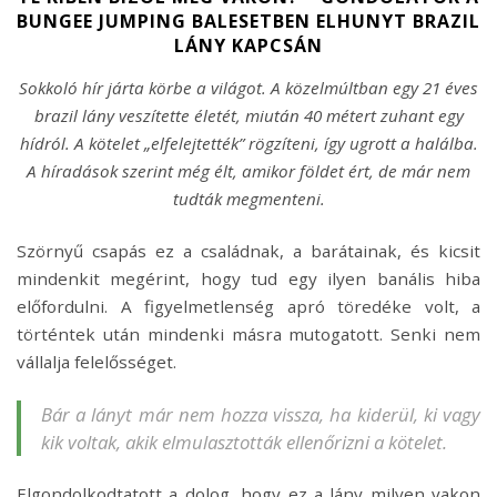
BUNGEE JUMPING BALESETBEN ELHUNYT BRAZIL
LÁNY KAPCSÁN
Sokkoló hír járta körbe a világot. A közelmúltban egy 21 éves
brazil lány veszítette életét, miután 40 métert zuhant egy
hídról. A kötelet „elfelejtették” rögzíteni, így ugrott a halálba.
A híradások szerint még élt, amikor földet ért, de már nem
tudták megmenteni.
Szörnyű csapás ez a családnak, a barátainak, és kicsit
mindenkit megérint, hogy tud egy ilyen banális hiba
előfordulni. A figyelmetlenség apró töredéke volt, a
történtek után mindenki másra mutogatott. Senki nem
vállalja felelősséget.
Bár a lányt már nem hozza vissza, ha kiderül, ki vagy
kik voltak, akik elmulasztották ellenőrizni a kötelet.
Elgondolkodtatott a dolog, hogy ez a lány milyen vakon