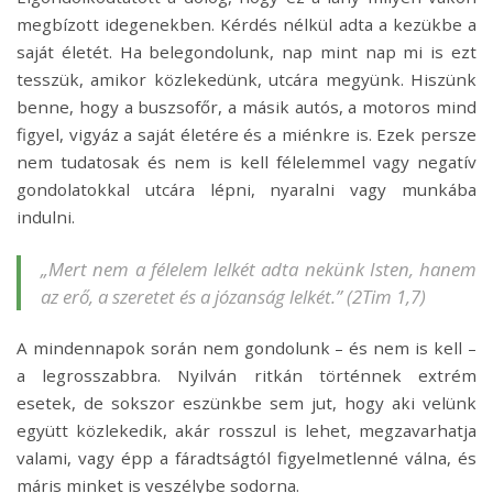
megbízott idegenekben. Kérdés nélkül adta a kezükbe a
saját életét. Ha belegondolunk, nap mint nap mi is ezt
tesszük, amikor közlekedünk, utcára megyünk. Hiszünk
benne, hogy a buszsofőr, a másik autós, a motoros mind
figyel, vigyáz a saját életére és a miénkre is. Ezek persze
nem tudatosak és nem is kell félelemmel vagy negatív
gondolatokkal utcára lépni, nyaralni vagy munkába
indulni.
„
Mert nem a félelem lelkét adta nekünk Isten, hanem
az erő, a szeretet és a józanság lelkét.”
(2Tim 1,7)
A mindennapok során nem gondolunk – és nem is kell –
a legrosszabbra. Nyilván ritkán történnek extrém
esetek, de sokszor eszünkbe sem jut, hogy aki velünk
együtt közlekedik, akár rosszul is lehet, megzavarhatja
valami, vagy épp a fáradtságtól figyelmetlenné válna, és
máris minket is veszélybe sodorna.