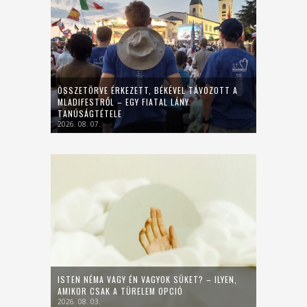
ÖSSZETÖRVE ÉRKEZETT, BÉKÉVEL TÁVOZOTT A
MLADIFESTRŐL – EGY FIATAL LÁNY
TANÚSÁGTÉTELE
2026. 08. 07.
ISTEN NÉMA VAGY ÉN VAGYOK SÜKET? – ILYEN,
AMIKOR CSAK A TÜRELEM OPCIÓ
2026. 08. 03.