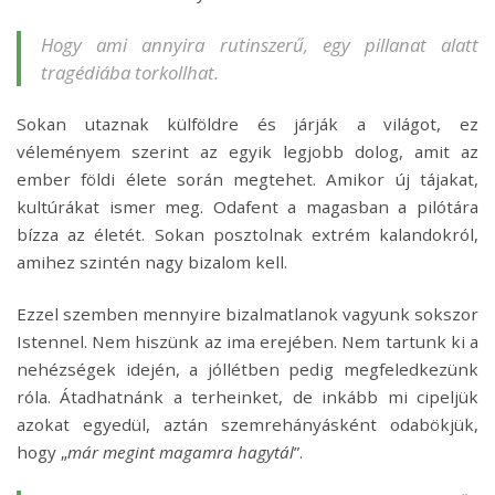
Hogy ami annyira rutinszerű, egy pillanat alatt
tragédiába torkollhat.
Sokan utaznak külföldre és járják a világot, ez
véleményem szerint az egyik legjobb dolog, amit az
ember földi élete során megtehet. Amikor új tájakat,
kultúrákat ismer meg. Odafent a magasban a pilótára
bízza az életét. Sokan posztolnak extrém kalandokról,
amihez szintén nagy bizalom kell.
Ezzel szemben mennyire bizalmatlanok vagyunk sokszor
Istennel. Nem hiszünk az ima erejében. Nem tartunk ki a
nehézségek idején, a jóllétben pedig megfeledkezünk
róla. Átadhatnánk a terheinket, de inkább mi cipeljük
azokat egyedül, aztán szemrehányásként odabökjük,
hogy „
már megint magamra hagytál
”.