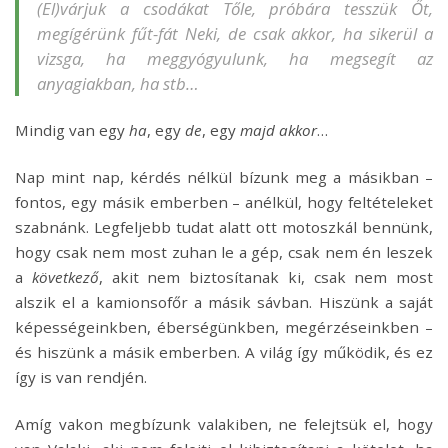
(El)várjuk a csodákat Tőle, próbára tesszük Őt,
megígérünk fűt-fát Neki, de csak akkor, ha sikerül a
vizsga, ha meggyógyulunk, ha megsegít az
anyagiakban, ha stb…
Mindig van egy
ha
, egy
de
, egy
majd akkor
…
Nap mint nap, kérdés nélkül bízunk meg a másikban –
fontos, egy másik emberben – anélkül, hogy feltételeket
szabnánk. Legfeljebb tudat alatt ott motoszkál bennünk,
hogy csak nem most zuhan le a gép, csak nem én leszek
a
következő
, akit nem biztosítanak ki, csak nem most
alszik el a kamionsofőr a másik sávban. Hiszünk a saját
képességeinkben, éberségünkben, megérzéseinkben –
és hiszünk a másik emberben. A világ így működik, és ez
így is van rendjén.
Amíg vakon megbízunk valakiben, ne felejtsük el, hogy