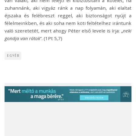
van Valaki, aki nem felejti el kibiztosítani a kötelet, ha
zuhannánk, aki vigyáz ránk a nap folyamán, aki elaltat
éjszaka és felébreszt reggel, aki biztonságot nyújt a
félelmeinkben, és aki soha nem köti feltételhez irántunk
való szeretetét, mert ahogy Péter első levele is írja: „
neki
gondja van rátok
”. (1Pt 5,7)
EGYÉB