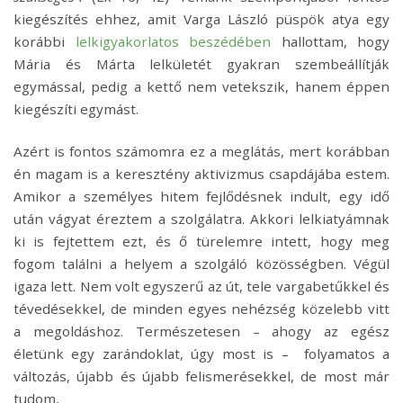
kiegészítés ehhez, amit Varga László püspök atya egy
korábbi
lelkigyakorlatos beszédében
hallottam, hogy
Mária és Márta lelkületét gyakran szembeállítják
egymással, pedig a kettő nem vetekszik, hanem éppen
kiegészíti egymást.
Azért is fontos számomra ez a meglátás, mert korábban
én magam is a keresztény aktivizmus csapdájába estem.
Amikor a személyes hitem fejlődésnek indult, egy idő
után vágyat éreztem a szolgálatra. Akkori lelkiatyámnak
ki is fejtettem ezt, és ő türelemre intett, hogy meg
fogom találni a helyem a szolgáló közösségben. Végül
igaza lett. Nem volt egyszerű az út, tele vargabetűkkel és
tévedésekkel, de minden egyes nehézség
közelebb vitt
a megoldáshoz. Természetesen – ahogy az egész
életünk egy zarándoklat, úgy most is –
folyamatos a
változás, újabb és újabb felismerésekkel, de most már
tudom,