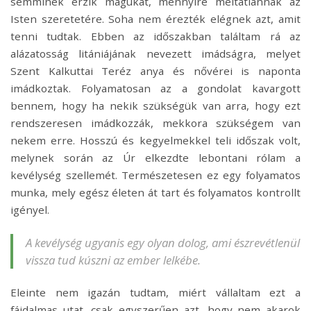
semminek érzik magukat, mennyire méltatlannak az
Isten szeretetére. Soha nem érezték elégnek azt, amit
tenni tudtak. Ebben az időszakban találtam rá az
alázatosság litániájának nevezett imádságra, melyet
Szent Kalkuttai Teréz anya és nővérei is naponta
imádkoztak. Folyamatosan az a gondolat kavargott
bennem, hogy ha nekik szükségük van arra, hogy ezt
rendszeresen imádkozzák, mekkora szükségem van
nekem erre. Hosszú és kegyelmekkel teli időszak volt,
melynek során az Úr elkezdte lebontani rólam a
kevélység szellemét. Természetesen ez egy folyamatos
munka, mely egész életen át tart és folyamatos kontrollt
igényel.
A kevélység ugyanis egy olyan dolog, ami észrevétlenül
vissza tud kúszni az ember lelkébe.
Eleinte nem igazán tudtam, miért vállaltam ezt a
fájdalmas utat, csak egyszerűen azt, hogy nem akarok