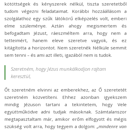
kötöttségek és kényszerek nélkül, tiszta szeretetből
tudom végezni feladataimat. Korábbi hozzáállásom a
szolgálathoz egy szűk látókörű elképzelés volt, emberi
elme szüleménye. Aztán ahogy megismertem és
befogadtam Jézust, ráeszméltem arra, hogy nem a
tetteimért, hanem eleve szeretve vagyok, és ez
kitágította a horizontot. Nem szeretnék Nélküle semmit
sem tenni – és ami azt illeti, igazából nem is tudok.
Szeretném, hogy Jézus munkálkodjon rajtam
keresztül,
Őt szeretném elvinni az emberekhez, az Ő szeretetét
szeretném közvetíteni. Ehhez azonban igyekszem
mindig Jézuson tartani a tekintetem, hogy Vele
együttműködve adni tudjak másoknak. Számtalanszor
megtapasztaltam már, amikor erőm elfogyott és mégis
szükség volt arra, hogy tegyem a dolgom:
„mindenre van