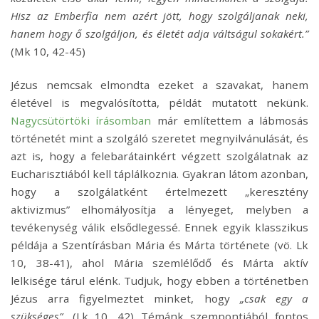
Hisz az Emberfia nem azért jött, hogy szolgáljanak neki,
hanem hogy ő szolgáljon, és életét adja váltságul sokakért.”
(Mk 10, 42-45)
Jézus nemcsak elmondta ezeket a szavakat, hanem
életével is megvalósította, példát mutatott nekünk.
Nagycsütörtöki írásomban
már említettem a lábmosás
történetét mint a szolgáló szeretet megnyilvánulását, és
azt is, hogy a felebarátainkért végzett szolgálatnak az
Eucharisztiából kell táplálkoznia. Gyakran látom azonban,
hogy a szolgálatként értelmezett „keresztény
aktivizmus” elhomályosítja a lényeget, melyben
a
tevékenység válik elsődlegessé. Ennek egyik klasszikus
példája a Szentírásban Mária és Márta története (vö. Lk
10, 38-41), ahol Mária szemlélődő és Márta aktív
lelkisége tárul elénk. Tudjuk, hogy ebben a történetben
Jézus arra figyelmeztet minket, hogy
„csak egy a
szükséges”.
(Lk 10, 42) Témánk szempontjából fontos