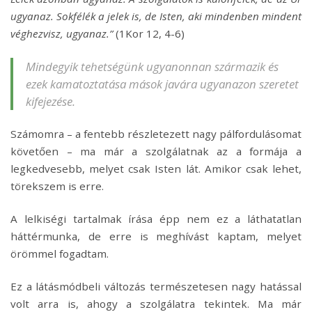
ugyanaz. Sokfélék a jelek is, de Isten, aki mindenben mindent
véghezvisz, ugyanaz.”
(1Kor 12, 4-6)
Mindegyik tehetségünk ugyanonnan származik és
ezek kamatoztatása mások javára ugyanazon szeretet
kifejezése.
Számomra – a fentebb részletezett nagy pálfordulásomat
követően – ma már a szolgálatnak az a formája a
legkedvesebb, melyet csak Isten lát. Amikor csak lehet,
törekszem is erre.
A lelkiségi tartalmak írása épp nem ez a láthatatlan
háttérmunka, de erre is meghívást kaptam, melyet
örömmel fogadtam.
Ez a látásmódbeli változás természetesen nagy hatással
volt arra is, ahogy a szolgálatra tekintek. Ma már