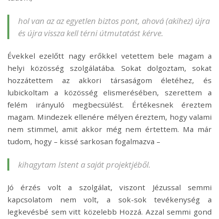
hol van az az egyetlen biztos pont, ahová (akihez) újra
és újra vissza kell térni útmutatást kérve.
Évekkel ezelőtt nagy erőkkel vetettem bele magam a
helyi közösség szolgálatába. Sokat dolgoztam, sokat
hozzátettem az akkori társaságom életéhez, és
lubickoltam a közösség elismerésében, szerettem a
felém irányuló megbecsülést. Értékesnek éreztem
magam. Mindezek ellenére mélyen éreztem, hogy valami
nem stimmel, amit akkor még nem értettem. Ma már
tudom, hogy – kissé sarkosan fogalmazva –
kihagytam Istent a saját projektjéből.
Jó érzés volt a szolgálat, viszont Jézussal semmi
kapcsolatom nem volt, a sok-sok tevékenység a
legkevésbé sem vitt közelebb Hozzá. Azzal semmi gond