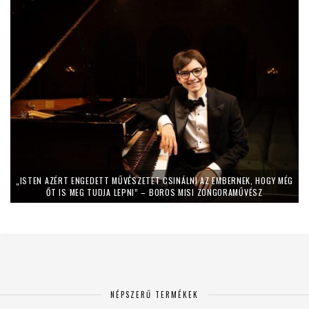
„ISTEN AZÉRT ENGEDETT MŰVÉSZETET CSINÁLNI AZ EMBERNEK, HOGY MÉG
ŐT IS MEG TUDJA LEPNI” – BOROS MISI ZONGORAMŰVÉSZ
NÉPSZERŰ TERMÉKEK