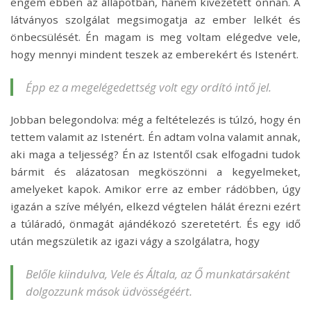
engem ebben az állapotban, hanem kivezetett onnan. A
látványos szolgálat megsimogatja az ember lelkét és
önbecsülését. Én magam is meg voltam elégedve vele,
hogy mennyi mindent teszek az emberekért és Istenért.
Épp ez a megelégedettség volt egy ordító intő jel.
Jobban belegondolva: még a feltételezés is túlzó, hogy én
tettem valamit az Istenért. Én adtam volna valamit annak,
aki maga a teljesség? Én az Istentől csak elfogadni tudok
bármit és alázatosan megköszönni a kegyelmeket,
amelyeket
kapok. Amikor erre az ember rádöbben, úgy
igazán a szíve mélyén, elkezd végtelen hálát érezni ezért
a túláradó, önmagát ajándékozó szeretetért. És egy idő
után megszületik az igazi vágy a szolgálatra, hogy
Belőle kiindulva, Vele és Általa, az Ő munkatársaként
dolgozzunk mások üdvösségéért.