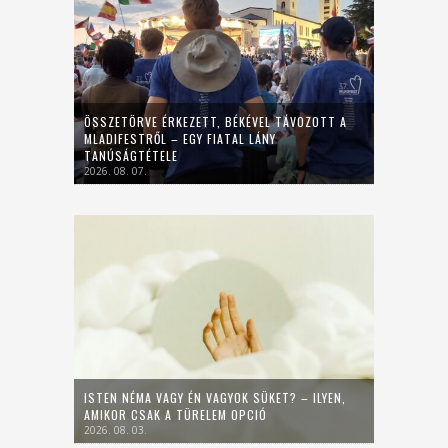
ÖSSZETÖRVE ÉRKEZETT, BÉKÉVEL TÁVOZOTT A
MLADIFESTRŐL – EGY FIATAL LÁNY
TANÚSÁGTÉTELE
2026. 08. 07.
ISTEN NÉMA VAGY ÉN VAGYOK SÜKET? – ILYEN,
AMIKOR CSAK A TÜRELEM OPCIÓ
2026. 08. 03.