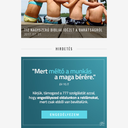
TÍZ NAGYSZERŰ BIBLIAI IDÉZET A BARÁTSÁGRÓL
2017. 07. 31.
HIRDETÉS