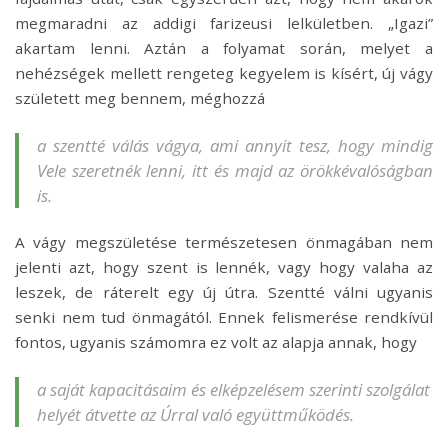
megmaradni az addigi farizeusi lelkületben. „Igazi”
akartam lenni. Aztán a folyamat során, melyet a
nehézségek mellett rengeteg kegyelem is kísért, új vágy
született meg bennem, méghozzá
a szentté válás vágya, ami annyit tesz, hogy mindig
Vele szeretnék lenni, itt és majd az örökkévalóságban
is.
A vágy megszületése természetesen önmagában nem
jelenti azt, hogy szent is lennék, vagy hogy valaha az
leszek, de ráterelt egy új útra. Szentté válni ugyanis
senki nem tud önmagától. Ennek felismerése rendkívül
fontos, ugyanis számomra ez volt az alapja annak, hogy
a saját kapacitásaim és elképzelésem szerinti szolgálat
helyét átvette az Úrral való együttműködés.