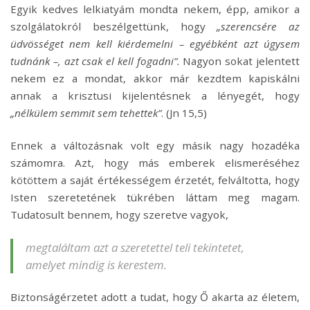
Egyik kedves lelkiatyám mondta nekem, épp, amikor a
szolgálatokról beszélgettünk, hogy
„szerencsére az
üdvösséget nem kell kiérdemelni – egyébként azt úgysem
tudnánk –, azt csak el kell fogadni”.
Nagyon sokat jelentett
nekem ez a mondat, akkor már kezdtem kapiskálni
annak a krisztusi kijelentésnek a lényegét, hogy
„nélkülem semmit sem tehettek”
. (Jn 15,5)
Ennek a változásnak volt egy másik nagy hozadéka
számomra. Azt, hogy más emberek elismeréséhez
kötöttem a saját értékességem érzetét, felváltotta, hogy
Isten szeretetének tükrében láttam meg magam.
Tudatosult bennem, hogy szeretve vagyok,
megtaláltam azt a szeretettel teli tekintetet,
amelyet
mindig is kerestem.
Biztonságérzetet adott a tudat, hogy Ő akarta az életem,