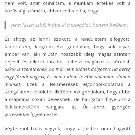
nem volt, amit csináltam, a munkám értékes volt a
közösség számára, abban volt a hiba, hogy
nem Krisztusból indult ki a szolgálat, hanem belőlem.
És ahogy az lenni szokott, a lendületem elfogyott,
kimerültem, kiégtem. Azt gondolom, hogy sok olyan
ember van, aki miután hosszabb ideig magas szinten
teljesít és elkezd fáradni, felteszi magának a kérdést:
akkor is szeretnének, ha már nem tudnék
dolgozni? Ha beteg
vagy fáradt vagyok, és nem tudom tovább vállamon vinni a
munkát?
Ezek a felismerések elgondolkodtattak
a
szolgálatom lelkületét illetően. Azt gondolom, hogy ebbe
a csapdába sokan beleesnek, de ha igazán figyelünk a
lelkiismeretünk hangjára, az Úr apró, gyengéd
jelzésekkel figyelmeztet.
Végtelenül hálás vagyok, hogy a Jóisten nem hagyott