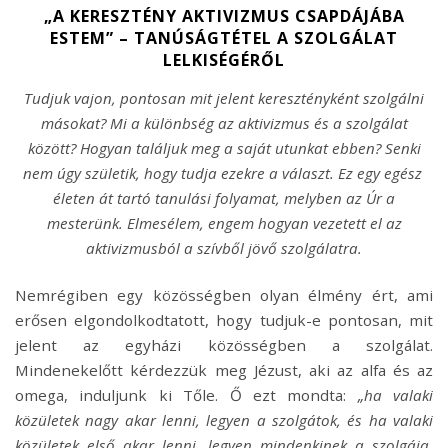
„A KERESZTÉNY AKTIVIZMUS CSAPDÁJÁBA
ESTEM” – TANÚSÁGTÉTEL A SZOLGÁLAT
LELKISÉGÉRŐL
Tudjuk vajon, pontosan mit jelent keresztényként szolgálni
másokat? Mi a különbség az aktivizmus és a szolgálat
között? Hogyan találjuk meg a saját utunkat ebben? Senki
nem úgy születik, hogy tudja ezekre a választ. Ez egy egész
életen át tartó tanulási folyamat, melyben az Úr a
mesterünk. Elmesélem, engem hogyan vezetett el az
aktivizmusból a szívből jövő szolgálatra.
Nemrégiben egy közösségben olyan élmény ért, ami
erősen elgondolkodtatott, hogy tudjuk-e pontosan, mit
jelent az egyházi közösségben a szolgálat.
Mindenekelőtt kérdezzük meg Jézust, aki az alfa és az
omega,
induljunk ki Tőle. Ő ezt mondta:
„ha valaki
közületek nagy akar lenni, legyen a szolgátok, és ha valaki
közületek első akar lenni, legyen mindenkinek a szolgája.