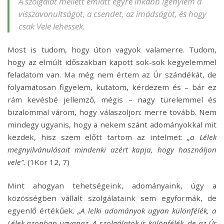
A szolgálat mellett emiatt egyre inkább igénylem a
visszavonultságot, a csendet, az imádságot, és hogy
csak Vele lehessek.
Most is tudom, hogy úton vagyok valamerre. Tudom,
hogy az elmúlt időszakban kapott sok-sok kegyelemmel
feladatom van. Ma még nem értem az Úr szándékát, de
folyamatosan figyelem, kutatom, kérdezem és – bár ez
rám kevésbé jellemző, mégis – nagy türelemmel és
bizalommal várom, hogy válaszoljon: merre tovább. Nem
mindegy ugyanis, hogy a nekem szánt adományokkal mit
kezdek, hisz szem előtt tartom az intelmet:
„a Lélek
megnyilvánulásait mindenki azért kapja, hogy használjon
vele”.
(1Kor 12, 7)
Mint ahogyan tehetségeink, adományaink, úgy a
közösségben vállalt szolgálataink sem egyformák, de
egyenlő értékűek.
„A lelki adományok ugyan különfélék, a
Lélek azonban ugyanaz. A szolgálatok is különfélék, de az Úr