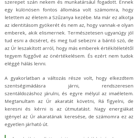
szerepet szán nekem és munkatársául fogadott. Ennek
egy különösen fontos állomása volt számomra, hogy
letettem az életem a Szűzanya kezébe. Ma már ez alkotja
az identitásom gyökerét és nem az, hogy vannak-e olyan
emberek, akik elismernek. Természetesen ugyanúgy jól
tud esni a dicséret, és meg tud sebezni a bántó szó, de
az Úr leszakított arról, hogy más emberek értékítéletétől
tegyem függővé az önértékelésem. És ezért nem tudok
eléggé hálás lenni.
A gyakorlatban a változás része volt, hogy elkezdtem
szentségimádásra járni, rendszeresen
szentáldozáshoz
járulni, és egyre mélyül az imaéletem.
Megtanultam az Úr akaratát követni, Rá figyelni, de
keresni és kérni is az útmutatást. Nagy energiákat
igényel az Úr akaratának keresése, de számomra ez az
egyetlen járható út.