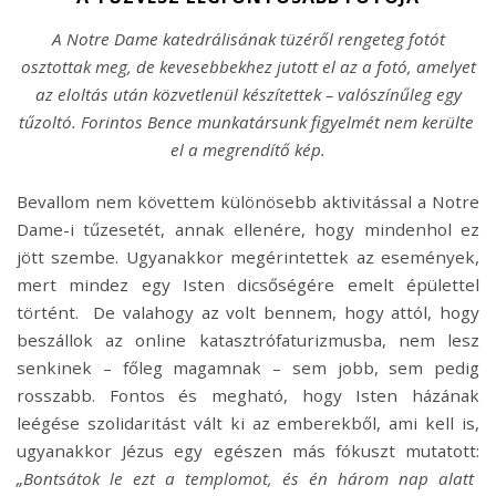
A Notre Dame katedrálisának tüzéről rengeteg fotót
osztottak meg, de kevesebbekhez jutott el az a fotó, amelyet
az eloltás után közvetlenül készítettek – valószínűleg egy
tűzoltó. Forintos Bence munkatársunk figyelmét nem kerülte
el a megrendítő kép.
Bevallom nem követtem különösebb aktivitással a Notre
Dame-i tűzesetét, annak ellenére, hogy mindenhol ez
jött szembe. Ugyanakkor megérintettek az események,
mert mindez egy Isten dicsőségére emelt épülettel
történt. De valahogy az volt bennem, hogy attól, hogy
beszállok az online katasztrófaturizmusba, nem lesz
senkinek – főleg magamnak – sem jobb, sem pedig
rosszabb. Fontos és megható, hogy Isten házának
leégése szolidaritást vált ki az emberekből, ami kell is,
ugyanakkor Jézus egy egészen más fókuszt mutatott:
„Bontsátok le ezt a templomot, és én három nap alatt