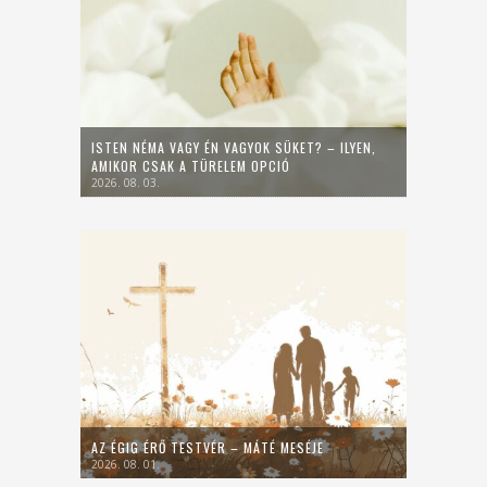
ISTEN NÉMA VAGY ÉN VAGYOK SÜKET? – ILYEN,
AMIKOR CSAK A TÜRELEM OPCIÓ
2026. 08. 03.
AZ ÉGIG ÉRŐ TESTVÉR – MÁTÉ MESÉJE
2026. 08. 01.