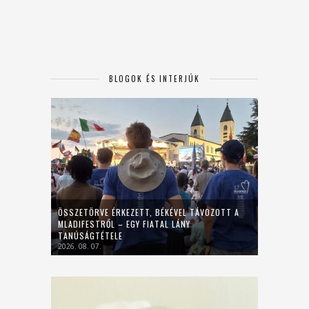
BLOGOK ÉS INTERJÚK
ÖSSZETÖRVE ÉRKEZETT, BÉKÉVEL TÁVOZOTT A
MLADIFESTRŐL – EGY FIATAL LÁNY
TANÚSÁGTÉTELE
2026. 08. 07.