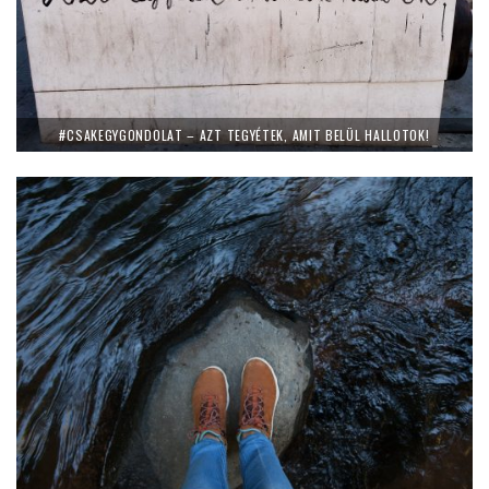
#CSAKEGYGONDOLAT – AZT TEGYÉTEK, AMIT BELÜL HALLOTOK!