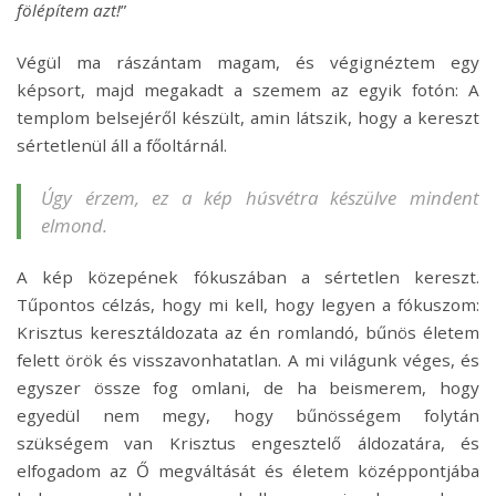
fölépítem azt!
”
Végül ma rászántam magam, és végignéztem egy
képsort, majd megakadt a szemem az egyik fotón: A
templom belsejéről készült, amin látszik, hogy a kereszt
sértetlenül áll a főoltárnál.
Úgy érzem, ez a kép húsvétra készülve mindent
elmond.
A kép közepének fókuszában a sértetlen kereszt.
Tűpontos célzás, hogy mi kell, hogy legyen a fókuszom:
Krisztus keresztáldozata az én romlandó, bűnös életem
felett örök és visszavonhatatlan. A mi világunk véges, és
egyszer össze fog omlani, de ha beismerem, hogy
egyedül nem megy, hogy bűnösségem folytán
szükségem van Krisztus engesztelő áldozatára, és
elfogadom az Ő megváltását és életem középpontjába