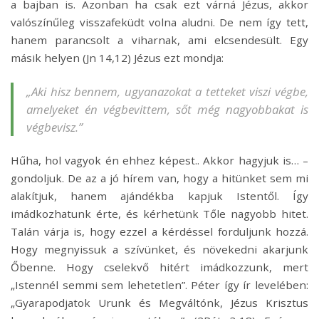
a bajban is. Azonban ha csak ezt várná Jézus, akkor
valószínűleg visszafeküdt volna aludni. De nem így tett,
hanem parancsolt a viharnak, ami elcsendesült. Egy
másik helyen (Jn 14,12) Jézus ezt mondja:
„Aki hisz bennem, ugyanazokat a tetteket viszi végbe,
amelyeket én végbevittem, sőt még nagyobbakat is
végbevisz.”
Hűha, hol vagyok én ehhez képest.. Akkor hagyjuk is… –
gondoljuk. De az a jó hírem van, hogy a hitünket sem mi
alakítjuk, hanem ajándékba kapjuk Istentől. Így
imádkozhatunk érte, és kérhetünk Tőle nagyobb hitet.
Talán várja is, hogy ezzel a kérdéssel forduljunk hozzá.
Hogy megnyissuk a szívünket, és növekedni akarjunk
Őbenne. Hogy cselekvő hitért imádkozzunk, mert
„Istennél semmi sem lehetetlen”. Péter így ír levelében:
„Gyarapodjatok Urunk és Megváltónk, Jézus Krisztus