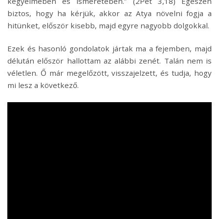
kegyelmében és ismeretében.” (2Pét 3,18) Egészen
biztos, hogy ha kérjük, akkor az Atya növelni fogja a
hitünket, először kisebb, majd egyre nagyobb dolgokkal.
Ezek és hasonló gondolatok jártak ma a fejemben, majd
délután először hallottam az alábbi zenét. Talán nem is
véletlen. Ő már megelőzött, visszajelzett, és tudja, hogy
mi lesz a következő.