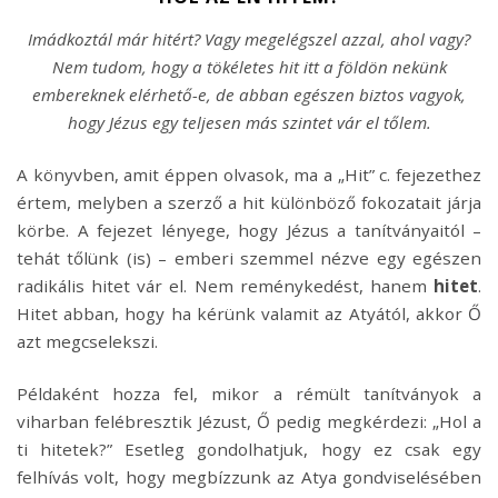
Imádkoztál már hitért? Vagy megelégszel azzal, ahol vagy?
Nem tudom, hogy a tökéletes hit itt a földön nekünk
embereknek elérhető-e, de abban egészen biztos vagyok,
hogy Jézus egy teljesen más szintet vár el tőlem.
A könyvben, amit éppen olvasok, ma a „Hit” c. fejezethez
értem, melyben a szerző a hit különböző fokozatait járja
körbe. A fejezet lényege, hogy Jézus a tanítványaitól –
tehát tőlünk (is) – emberi szemmel nézve egy egészen
radikális hitet vár el. Nem reménykedést, hanem
hitet
.
Hitet abban, hogy ha kérünk valamit az Atyától, akkor Ő
azt megcselekszi.
Példaként hozza fel, mikor a rémült tanítványok a
viharban felébresztik Jézust, Ő pedig megkérdezi: „Hol a
ti hitetek?” Esetleg gondolhatjuk, hogy ez csak egy
felhívás volt, hogy megbízzunk az Atya gondviselésében