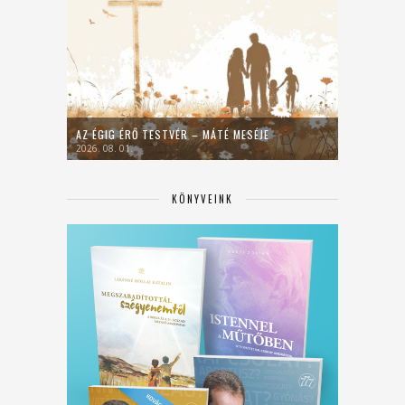
AZ ÉGIG ÉRŐ TESTVÉR – MÁTÉ MESÉJE
2026. 08. 01.
KÖNYVEINK