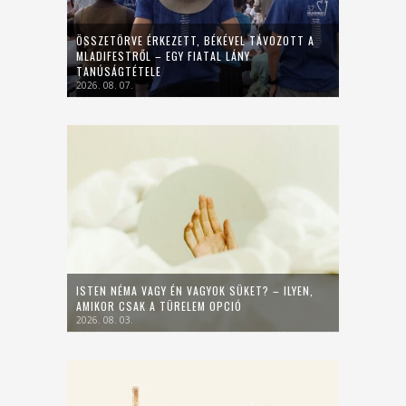
ÖSSZETÖRVE ÉRKEZETT, BÉKÉVEL TÁVOZOTT A
MLADIFESTRŐL – EGY FIATAL LÁNY
TANÚSÁGTÉTELE
2026. 08. 07.
ISTEN NÉMA VAGY ÉN VAGYOK SÜKET? – ILYEN,
AMIKOR CSAK A TÜRELEM OPCIÓ
2026. 08. 03.