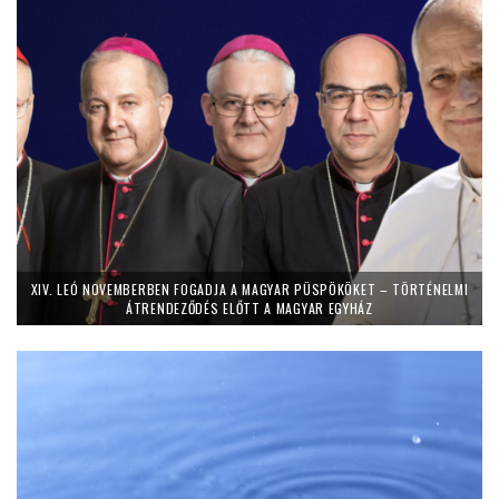
XIV. LEÓ NOVEMBERBEN FOGADJA A MAGYAR PÜSPÖKÖKET – TÖRTÉNELMI
ÁTRENDEZŐDÉS ELŐTT A MAGYAR EGYHÁZ