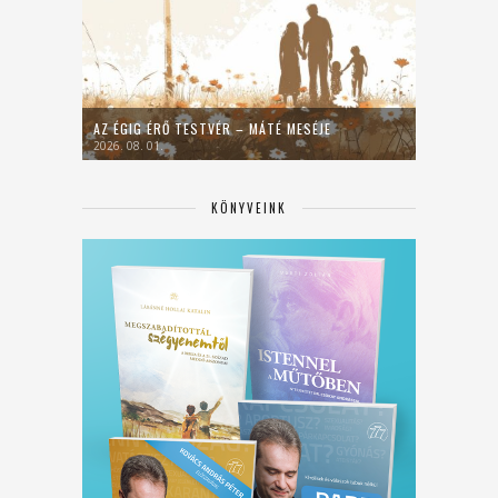
AZ ÉGIG ÉRŐ TESTVÉR – MÁTÉ MESÉJE
2026. 08. 01.
KÖNYVEINK