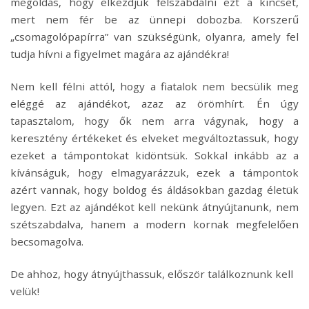
megoldás, hogy elkezdjük felszabdalni ezt a kincset,
mert nem fér be az ünnepi dobozba. Korszerű
„csomagolópapírra” van szükségünk, olyanra, amely fel
tudja hívni a figyelmet magára az ajándékra!
Nem kell félni attól, hogy a fiatalok nem becsülik meg
eléggé az ajándékot, azaz az örömhírt. Én úgy
tapasztalom, hogy ők nem arra vágynak, hogy a
keresztény értékeket és elveket megváltoztassuk, hogy
ezeket a támpontokat kidöntsük. Sokkal inkább az a
kívánságuk, hogy elmagyarázzuk, ezek a támpontok
azért vannak, hogy boldog és áldásokban gazdag életük
legyen. Ezt az ajándékot kell nekünk átnyújtanunk, nem
szétszabdalva, hanem a modern kornak megfelelően
becsomagolva.
De ahhoz, hogy átnyújthassuk, először találkoznunk kell
velük!