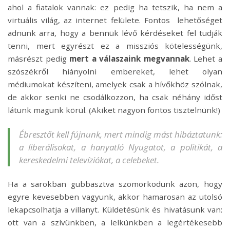
ahol a fiatalok vannak: ez pedig ha tetszik, ha nem a
virtuális világ, az internet felülete. Fontos lehetőséget
adnunk arra, hogy a bennük lévő kérdéseket fel tudják
tenni, mert egyrészt ez a missziós kötelességünk,
másrészt pedig
mert a válaszaink megvannak
. Lehet a
szószékről hiányolni embereket, lehet olyan
médiumokat készíteni, amelyek csak a hívőkhöz szólnak,
de akkor senki ne csodálkozzon, ha csak néhány időst
látunk magunk körül. (Akiket nagyon fontos tisztelnünk!)
Ébresztőt kell fújnunk, mert mindig mást hibáztatunk:
a liberálisokat, a hanyatló Nyugatot, a politikát, a
kereskedelmi televíziókat, a celebeket.
Ha a sarokban gubbasztva szomorkodunk azon, hogy
egyre kevesebben vagyunk, akkor hamarosan az utolsó
lekapcsolhatja a villanyt. Küldetésünk és hivatásunk van:
ott van a szívünkben, a lelkünkben a legértékesebb