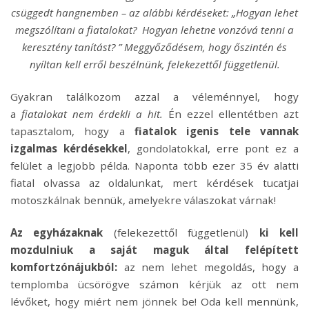
csüggedt hangnemben – az alábbi kérdéseket: „Hogyan lehet
megszólítani a fiatalokat? Hogyan lehetne vonzóvá tenni a
keresztény tanítást? ” Meggyőződésem, hogy őszintén és
nyíltan kell erről beszélnünk, felekezettől függetlenül.
Gyakran találkozom azzal a véleménnyel, hogy
a
fiatalokat nem érdekli a hit.
Én ezzel ellentétben azt
tapasztalom, hogy a
fiatalok igenis tele vannak
izgalmas kérdésekkel
, gondolatokkal, erre pont ez a
felület a legjobb példa. Naponta több ezer 35 év alatti
fiatal olvassa az oldalunkat, mert kérdések tucatjai
motoszkálnak bennük, amelyekre válaszokat várnak!
Az egyházaknak
(felekezettől függetlenül)
ki kell
mozdulniuk a saját maguk által felépített
komfortzónájukból:
az nem lehet megoldás, hogy a
templomba ücsörögve számon kérjük az ott nem
lévőket, hogy miért nem jönnek be! Oda kell mennünk,