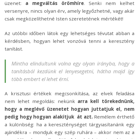
üzenet:
a megváltás örömhíre
. Senki nem kelhet
versenyre, nincs olyan érv, amely legyőzhetné, vagy akár
csak megközelíthetné Isten szeretetének mértékét!
Az utóbbi időben látok egy lehetséges tévutat abban a
kérdésben, hogyan lehet vonzóvá tenni a keresztény
tanítást.
Mintha elindultunk volna egy olyan irányba, hogy a
tanításból kezdünk el lenyesegetni, hátha majd így
több embert el lehet érni.
A krisztusi értékek megcsonkítása, az elvek feladása
nem lehet megoldás: nekünk
arra kell törekednünk,
hogy a meglévő üzenetet hogyan juttatjuk el, nem
pedig hogy hogyan alakítjuk át azt.
Remélem érthető
a különbség: ha a kereszténységet tárgyiasítanánk egy
ajándékra – mondjuk egy szép ruhára – akkor nem az a