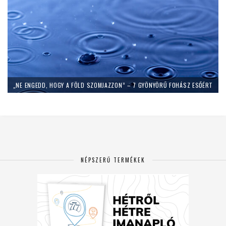
„NE ENGEDD, HOGY A FÖLD SZOMJAZZON” – 7 GYÖNYÖRŰ FOHÁSZ ESŐÉRT
NÉPSZERŰ TERMÉKEK