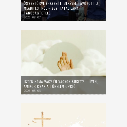
ÖSSZETÖRVE ÉRKEZETT, BÉKÉVEL TÁVOZOTT A
MLADIFESTRŐL – EGY FIATAL LÁNY
TANÚSÁGTÉTELE
2026. 08. 07.
ISTEN NÉMA VAGY ÉN VAGYOK SÜKET? – ILYEN,
AMIKOR CSAK A TÜRELEM OPCIÓ
2026. 08. 03.