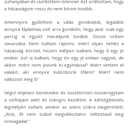
zuhanyában és üvöltöttem Istennel. Azt ordítottam, hogy
a házasságom rossz és nem bírom tovább.
Amennyire gyűlöltem a válás gondolatát, legalább
annyira fájdalmas volt arra gondolni, hogy akár csak egy
percig is együtt maradjunk tovább. Össze voltam
zavarodva. Nem tudtam rájönni, miért olyan nehéz a
házasság Kerivel, hiszen mélyen tudtam, hogy ő egy jó
ember. Azt is tudtam, hogy én egy jó ember vagyok, de
akkor miért nem jövünk ki egymással? Miért vettem el
valakit, aki ennyire különbözik tőlem? Miért nem
változott meg ő?
Végül teljesen berekedve és összetörten összerogytam
a vízfolyam alatt és zokogni kezdtem. A kétségbeesés
legmélyén voltam, amikor az isteni szikra megérintett:
„Rick, őt nem tudod megváltoztatni. Változtasd meg
önmagadat.”