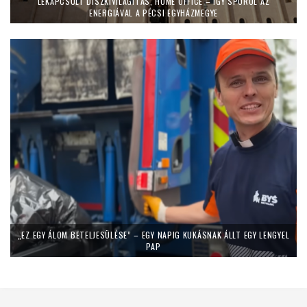
LEKAPCSOLT DÍSZKIVILÁGÍTÁS, HOME OFFICE – ÍGY SPÓROL AZ
ENERGIÁVAL A PÉCSI EGYHÁZMEGYE
„EZ EGY ÁLOM BETELJESÜLÉSE” – EGY NAPIG KUKÁSNAK ÁLLT EGY LENGYEL
PAP