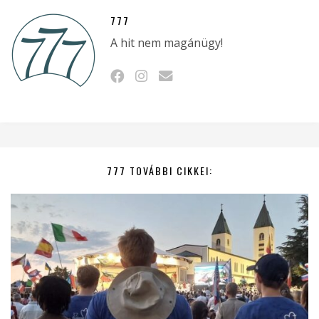
777
A hit nem magánügy!
777 TOVÁBBI CIKKEI: