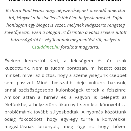
Richard Paul Evans nagy népszerűségnek örvendő amerikai
író, könyvei a bestseller-listák élén helyezkednek el. Saját
honlapján egy blogot is vezet, melynek világszerte rengeteg
követője van. Ezen a blogon írt őszintén a válás szélére jutott
házasságáról és végül annak megmentéséről, melyet a
Családinet.hu
fordított magyarra.
Éveken keresztül Keri, a feleségem és én csak
küzdöttünk. Nem is tudom pontosan, mi hozott össze
minket, mivel az biztos, hogy a személyiségünk cseppet
sem passzol. Minél hosszabb ideje voltunk házasok,
annál szélsőségesebb különbségek törtek a felszínre.
Amikor aztán a hírnév és a vagyon is belépett az
életünkbe, a helyzetünk fikarcnyit sem lett könnyebb, a
problémáink tovább súlyosbodtak. A nyomás közöttünk
odáig fokozódott, hogy egy-egy turné a könyvekkel
megváltásnak bizonyult, még úgy is, hogy bőven