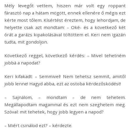
Mély levegőt vettem, hiszen már volt egy roppant
fárasztó nap a hátam mögött, ennek ellenére ő mégis ezt
kérte most tőlem. Kísértést éreztem, hogy lehordjam, de
helyette csak azt mondtam: – Oké- és a következő két
órát a garázs kipakolásával töltöttem el. Keri nem igazán
tudta, mit gondoljon.
Következő reggel, következő kérdés: – Mivel tehetném
jobbá a napodat?
Keri kifakadt: – Semmivel! Nem tehetsz semmit, amitől
jobb lenne! Hagyd abba, ezt az ostoba kérdezősködést!
– Sajnálom, – mondtam – de nem tehetem.
Megállapodtam magammal és ezt nem szeghetem meg.
Szóval: mit tehetek, hogy jobb legyen a napod?
– Miért csinálod ezt? – kérdezte.