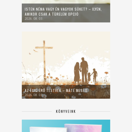
ISTEN NÉMA VAGY ÉN VAGYOK SÜKET? – ILYEN,
AMIKOR CSAK A TÜRELEM OPCIÓ
2026. 08. 03.
AZ ÉGIG ÉRŐ TESTVÉR – MÁTÉ MESÉJE
2026. 08. 01.
KÖNYVEINK