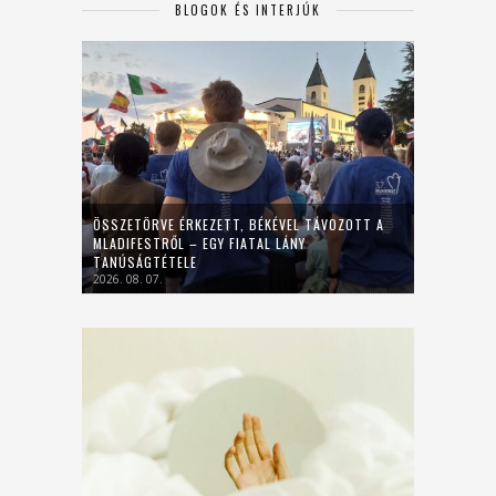
BLOGOK ÉS INTERJÚK
ÖSSZETÖRVE ÉRKEZETT, BÉKÉVEL TÁVOZOTT A
MLADIFESTRŐL – EGY FIATAL LÁNY
TANÚSÁGTÉTELE
2026. 08. 07.