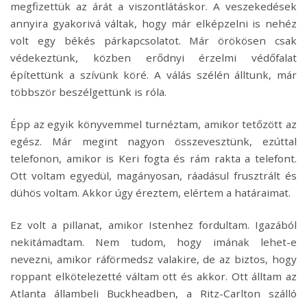
megfizettük az árát a viszontlátáskor. A veszekedések
annyira gyakorivá váltak, hogy már elképzelni is nehéz
volt egy békés párkapcsolatot. Már örökösen csak
védekeztünk, közben erődnyi érzelmi védőfalat
építettünk a szívünk köré. A válás szélén álltunk, már
többször beszélgettünk is róla.
Épp az egyik könyvemmel turnéztam, amikor tetőzött az
egész. Már megint nagyon összevesztünk, ezúttal
telefonon, amikor is Keri fogta és rám rakta a telefont.
Ott voltam egyedül, magányosan, ráadásul frusztrált és
dühös voltam. Akkor úgy éreztem, elértem a határaimat.
Ez volt a pillanat, amikor Istenhez fordultam. Igazából
nekitámadtam. Nem tudom, hogy imának lehet-e
nevezni, amikor ráförmedsz valakire, de az biztos, hogy
roppant elkötelezetté váltam ott és akkor. Ott álltam az
Atlanta állambeli Buckheadben, a Ritz-Carlton szálló