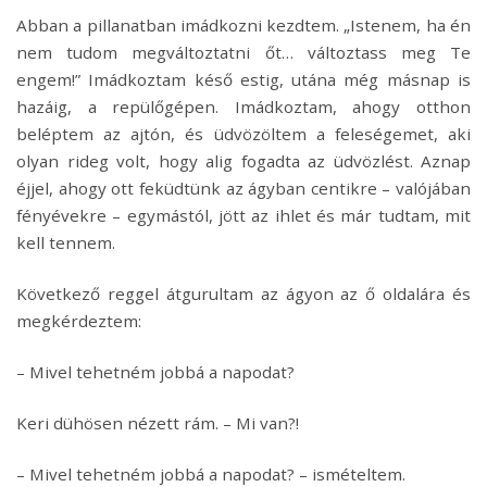
Abban a pillanatban imádkozni kezdtem. „Istenem, ha én
nem tudom megváltoztatni őt… változtass meg Te
engem!” Imádkoztam késő estig, utána még másnap is
hazáig, a repülőgépen. Imádkoztam, ahogy otthon
beléptem az ajtón, és üdvözöltem a feleségemet, aki
olyan rideg volt, hogy alig fogadta az üdvözlést. Aznap
éjjel, ahogy ott feküdtünk az ágyban centikre – valójában
fényévekre – egymástól, jött az ihlet és már tudtam, mit
kell tennem.
Következő reggel átgurultam az ágyon az ő oldalára és
megkérdeztem:
– Mivel tehetném jobbá a napodat?
Keri dühösen nézett rám. – Mi van?!
– Mivel tehetném jobbá a napodat? – ismételtem.