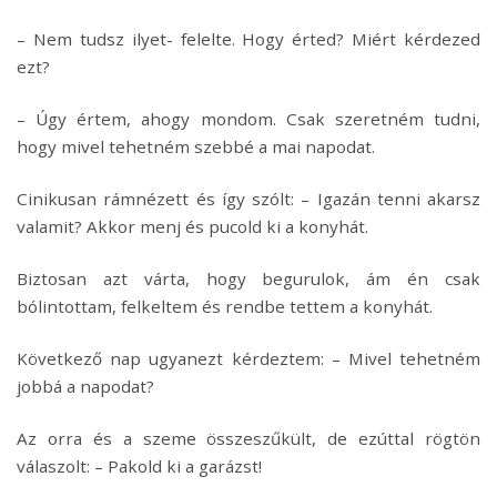
– Nem tudsz ilyet- felelte. Hogy érted? Miért kérdezed
ezt?
– Úgy értem, ahogy mondom. Csak szeretném tudni,
hogy mivel tehetném szebbé a mai napodat.
Cinikusan rámnézett és így szólt: – Igazán tenni akarsz
valamit? Akkor menj és pucold ki a konyhát.
Biztosan azt várta, hogy begurulok, ám én csak
bólintottam, felkeltem és rendbe tettem a konyhát.
Következő nap ugyanezt kérdeztem: – Mivel tehetném
jobbá a napodat?
Az orra és a szeme összeszűkült, de ezúttal rögtön
válaszolt: – Pakold ki a garázst!