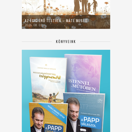
AZ ÉGIG ÉRŐ TESTVÉR – MÁTÉ MESÉJE
2026. 08. 01.
KÖNYVEINK