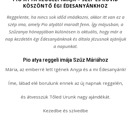
KÖSZÖNTŐ ÉGI ÉDESANYÁNKHOZ
Reggelente, ha nincs sok időd imádkozni, akkor itt van ez a
szép ima, amely Pio atyától maradt fenn. Így májusban, a
Szűzanya hónapjában különösen is aktuális, hogy már a
nap kezdetén égi Édesanyánknak és általa Jézusnak ajánljuk
a napunkat.
Pio atya reggeli imája Szűz Máriához
Mária, az emberré lett Igének Anyja és a mi Édesanyánk!
Íme, lábad elé borulunk ennek az új napnak reggelén,
és átvesszük Tőled Urunk nagy ajándékát.
Kezedbe és szívedbe