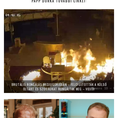
PAPP DORKA TOVÁBBI CIKKEI:
BRUTÁLIS RONGÁLÁS MEDJUGORJÉBAN – FELGYÚJTOTTÁK A KÜLSŐ
OLTÁRT ÉS SZOBROKAT RONGÁLTAK MEG – VIDEÓ!