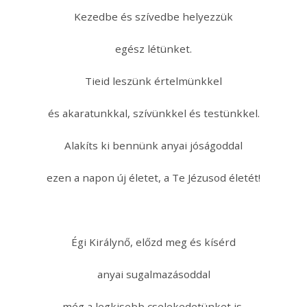
Kezedbe és szívedbe helyezzük
egész létünket.
Tieid leszünk értelmünkkel
és akaratunkkal, szívünkkel és testünkkel.
Alakíts ki bennünk anyai jóságoddal
ezen a napon új életet, a Te Jézusod életét!
Égi Királynő, előzd meg és kísérd
anyai sugalmazásoddal
még a legkisebb cselekedetünket is,